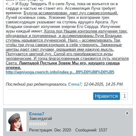
<...> И Буду Твердить Я о силе Луча, пока не вольется он в
сердце и частью не станет его. Ассимиляция Луча требует
времени.
Будучи ассимилирован, дает луч самоисходящий.
Лучей основных семь. Усвоение Трех и возгорание трех
самоисходящих указывает на ступень идущего Архата. Луч
Владыки означает излучение энергии Его Сердца. Излучение
ауры каждый имеет.
Когда под Нашим контролем излучения трех,
обузданных и подчиненных, и ассимилированы Лучи Владыки,
ступень называется лученосной. Надо – ассимилировать Три,
чтобы три луча самоисходящих в себе утвердить. Зажженные
центры дают свет лучами, окрашивая ими каждую мысль.
Получается цветной луч. Силой его преображаются ауры
человеческие. И тогда благословенным становится путь носителя
Света.
Лампадой Пустыни Зовем Мы его, идущего сердца
огнями.
http://agniyoga.roerich.info/index.p...89%D0%B8%D0%B5
Последний раз редактировалось
Елена7
;
12-04-2025, 14:25 PM
.
1
Нравится
Елена7
Завсегдатай
Регистрация:
Dec 2020
Сообщений:
1537