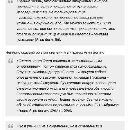
«Нужно знать, что состояние открытых центров
приносит качество погашения окружающего
несовершенства. Не только развитие
чувствительности, но принесение своих сил для
улучшения окружающего. Так можно заметить, что
уявление сил как бы поглощается пространством, эта
степень открытия центров называется «лампада
пустыни» (Агни йога, 86).
Немного сказано об этой степени и в «Гранях Агни йоги»:
«Сперва этот Свет является заимствованным,
отраженным, потом становится самоисходящим.
Ступень самоисходящего Света знаменует собою
определенную высоту подъема. Лампада Пустыни –
название этой ступени. Дух светит вокруг и освещает
сумерки плотного мира в его повседневной обычности.
Светом своим касается дух Высшего Мира и Светом
своим озаряет земной. Подвиг несения Света в жизни
обычной считается подвигом огненосным» (Б.Н. Абрамов
«Грани Агни йоги», 1967 г., 596).
«Не в унынии, не в омрачении, не в сетованиях и