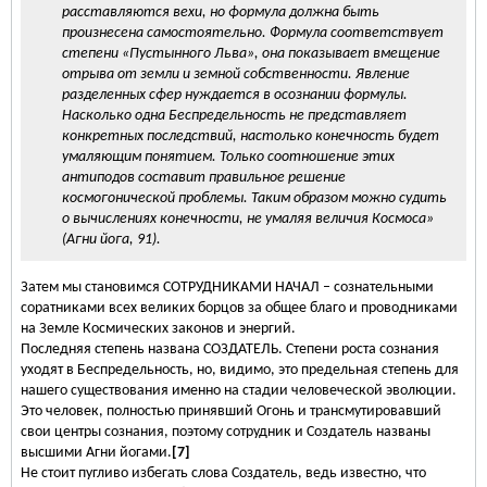
расставляются вехи, но формула должна быть
произнесена самостоятельно. Формула соответствует
степени «Пустынного Льва», она показывает вмещение
отрыва от земли и земной собственности. Явление
разделенных сфер нуждается в осознании формулы.
Насколько одна Беспредельность не представляет
конкретных последствий, настолько конечность будет
умаляющим понятием. Только соотношение этих
антиподов составит правильное решение
космогонической проблемы. Таким образом можно судить
о вычислениях конечности, не умаляя величия Космоса»
(Агни йога, 91).
Затем мы становимся СОТРУДНИКАМИ НАЧАЛ – сознательными
соратниками всех великих борцов за общее благо и проводниками
на Земле Космических законов и энергий.
Последняя степень названа СОЗДАТЕЛЬ. Степени роста сознания
уходят в Беспредельность, но, видимо, это предельная степень для
нашего существования именно на стадии человеческой эволюции.
Это человек, полностью принявший Огонь и трансмутировавший
свои центры сознания, поэтому сотрудник и Создатель названы
высшими Агни йогами.
[7]
Не стоит пугливо избегать слова Создатель, ведь известно, что