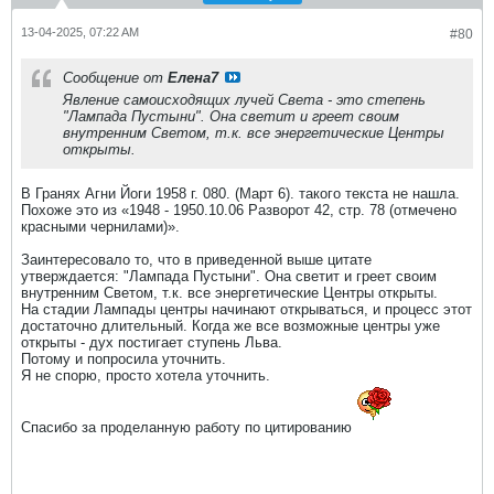
13-04-2025, 07:22 AM
#80
Сообщение от
Елена7
Явление самоисходящих лучей Света - это степень
"Лампада Пустыни". Она светит и греет своим
внутренним Светом, т.к. все энергетические Центры
открыты.​
В Гранях Агни Йоги 1958 г. 080. (Март 6). такого текста не нашла.
Похоже это из «1948 - 1950.10.06 Разворот 42, стр. 78 (отмечено
красными чернилами)».
Заинтересовало то, что в приведенной выше цитате
утверждается: "Лампада Пустыни". Она светит и греет своим
внутренним Светом, т.к. все энергетические Центры открыты.
На стадии Лампады центры начинают открываться, и процесс этот
достаточно длительный. Когда же все возможные центры уже
открыты - дух постигает ступень Льва.
Потому и попросила уточнить.
Я не спорю, просто хотела уточнить.
Спасибо за проделанную работу по цитированию