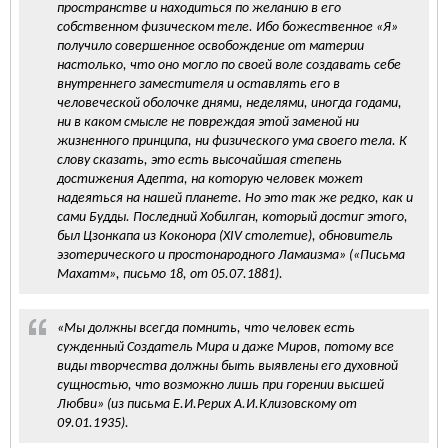
пространстве и находиться по желанию в его
собственном физическом теле. Ибо божественное «Я»
получило совершенное освобождение от материи
настолько, что оно могло по своей воле создавать себе
внутреннего заместителя и оставлять его в
человеческой оболочке днями, неделями, иногда годами,
ни в каком смысле не повреждая этой заменой ни
жизненного принципа, ни физического ума своего тела. К
слову сказать, это есть высочайшая степень
достижения Адепта, на которую человек может
надеяться на нашей планете. Но это так же редко, как и
сами Будды. Последний Хобилган, который достиг этого,
был Цзонкапа из Коконора (XIV столетие), обновитель
эзотерического и простонародного Ламаизма» («Письма
Махатм», письмо 18, от 05.07.1881).
«Мы должны всегда помнить, что человек есть
сужденный Создатель Мира и даже Миров, потому все
виды творчества должны быть выявлены его духовной
сущностью, что возможно лишь при горении высшей
Любви» (из письма Е.И.Рерих А.И.Клизовскому от
09.01.1935).