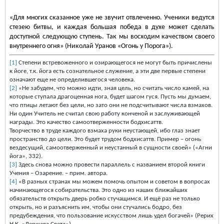
«Для многих сказанное уже не звучит отвлеченно. Ученики ведутся
стезею битвы, и каждая большая победа в духе может сделать
доступной следующую ступень. Так мы восходим качеством своего
внутреннего огня» (Николай Уранов «Огонь у Порога»).
[1]
Степени встревоженного и озирающегося не могут быть причислены
к йоге, т.к. йога есть сознательное служение, а эти две первые степени
означают еще не определившегося человека.
[2]
«Не забудем, что можно идти, зная цель, но считать число камей, на
которые ступала драгоценная нога, будет шагом гуся. Пусть мы думаем,
что птицы летают без цели, но зато они не подсчитывают числа взмахов.
Ни один Учитель не считал свою работу конченой и заслуживающей
награды. Это качество самоотверженности бодхисаттв.
Творчество в труде каждого взмаха руки неустающей, ибо глаз знает
пространство до цели. Это будет трудом бодхисаттв. Пример – огонь
вездесущий, самоотверженный и неустанный в сущности своей» («Агни
йога», 332).
[3]
Здесь снова можно провести параллель с названием второй книги
Учения – Озарение. – прим. автора.
[4]
«В разных странах мы можем помочь опытом и советом в вопросах
начинающегося собирательства. Это одно из наших ближайших
обязательств открыть дверь робко стучащимся. И ещё раз не только
открыть, но и разъяснить им, чтобы они стучались бодро, без
предубеждения, что пользование искусством лишь удел богачей» (Рерих