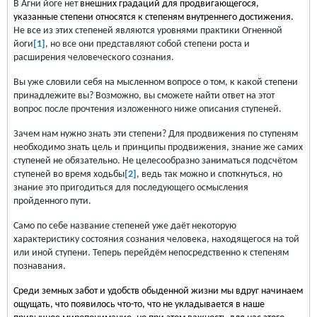
В Агни йоге нет
внешних градаций для продвигающегося,
указанные степени относятся к степеням внутреннего дости­жения.
Не все из этих степеней являются уровнями практики Огненной
йоги
[1]
, но все они представляют собой степени роста и
расширения человеческого сознания.
Вы уже словили себя на мысленном вопросе о том, к какой степени
принадлежите вы? Возможно, вы сможете найти ответ на этот
вопрос после прочтения изложенного ниже описания ступеней.
Зачем нам нужно знать эти степени? Для продвижения по ступеням
необходимо знать цель и принципы продвижения, знание же самих
ступеней не обязательно. Не целесообразно заниматься подсчётом
ступеней во время ходьбы
[2]
, ведь так можно и споткнуться, но
знание это пригодиться для последующего осмысления
пройденного пути.
Само по себе название степеней уже даёт некоторую
характеристику состояния сознания человека, находящегося на той
или иной ступени. Теперь перейдём непосредственно к степеням
познавания.
Среди земных забот и удобств обыденной жизни мы вдруг начинаем
ощущать, что появилось что-то, что не укладывается в наше