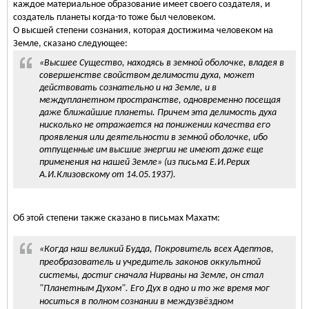
каждое материальное образование имеет своего создателя, и
создатель планеты когда-то тоже был человеком.
О высшей степени сознания, которая достижима человеком на
Земле, сказано следующее:
«Высшее Существо, находясь в земной оболочке, владея в
совершенстве свойством делимости духа, может
действовать сознательно и на Земле, и в
междупланетном пространстве, одновременно посещая
даже ближайшие планеты. Причем эта делимость духа
нисколько не отражается на понижении качества его
проявления или деятельности в земной оболочке, ибо
отпущенные им высшие энергии не имеют даже еще
применения на нашей Земле» (из письма Е.И.Рерих
А.И.Клизовскому от 14.05.1937).
Об этой степени также сказано в письмах Махатм:
«Когда наш великий Будда, Покровитель всех Адептов,
преобразователь и учредитель законов оккультной
системы, достиг сначала Нирваны на Земле, он стал
"Планетным Духом". Его Дух в одно и то же время мог
носиться в полном сознании в междузвёздном