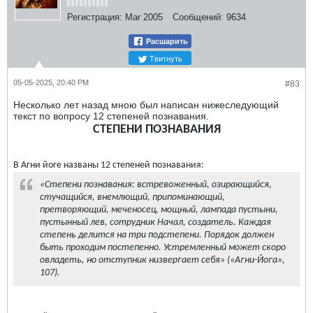
Регистрация:
Mar 2005
Сообщений:
9634
Расшарить
Твитнуть
05-05-2025, 20:40 PM
#83
Несколько лет назад мною был написан нижеследующий
текст по вопросу 12 степеней познавания.
СТЕПЕНИ ПОЗНАВАНИЯ
В Агни йоге названы 12 степеней познавания:
«Степени познавания: встревоженный, озирающийся,
стучащийся, внемлющий, припоминающий,
претворяющий, меченосец, мощный, лампада пустыни,
пустынный лев, сотрудник Начал, создатель. Каждая
степень делится на три подстепени. Порядок должен
быть проходим постепенно. Устремленный может скоро
овладеть, но отступник низвергает себя» («Агни-Йога»,
107).