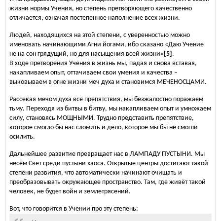
жизни нормы Учения, но степень претворяющего качественно
отличается, означая постепенное наполнение всех жизни.
Людей, находящихся на этой степени, с уверенностью можно
именовать начинающими Агни йогами, ибо сказано «Даю Учение
не на сон грядущий, но для насыщения всей жизни»
[5]
.
В ходе претворения Учения в жизнь мы, падая и снова вставая,
накапливаем опыт, оттачиваем свои умения и качества –
выковываем в огне жизни меч духа и становимся МЕЧЕНОСЦАМИ.
Рассекая мечом духа все препятствия, мы безжалостно поражаем
тьму. Переходя из битвы в битву, мы накапливаем опыт и умножаем
силу, становясь МОЩНЫМИ. Трудно представить препятствие,
которое смогло бы нас сломить и дело, которое мы бы не смогли
осилить.
Дальнейшее развитие превращает нас в ЛАМПАДУ ПУСТЫНИ. Мы
несём Свет среди пустыни хаоса. Открытые центры достигают такой
степени развития, что автоматически начинают очищать и
преобразовывать окружающее пространство. Там, где живёт такой
человек, не будет войн и землетрясений.
Вот, что говорится в Учении про эту степень: