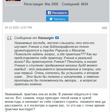
Регистрация:
Mar 2005
Сообщений:
9634
Расшарить
Твитнуть
26-12-2025, 13:07 PM
#85
Сообщение от
Vassurgin
Уважаемые господа, лестно слышать что кто-то
изучает Учение и так библиографически точно
ориентируется в трудах Рерихов и Махатм.
Позвольте задать вопрос, а где практика??? Как вы
представляете себе практику Учения в реальной
жизни? Вы практикуете Учение? Почитать в книгах
Учения о ступенях продвижения великих Будд может
каждый - это называется проникновение в теории, или
шаг первый. Очень хотелось бы услышать о втором
шаге... Это было бы полезно и читателям, и немного
приоткрыло бы полномочность автора... в вопросах
практики конечно.
Уважаемый, практика она во всём. В умении общаться в том
числе. Вот, скажем, когда приходит лихой казак в чужой
монастырь и начинает из себя главного строить: покажите мне да
расскажите, а я посмотрю и оценю вас, то это как с точки зрения
практики выглядит?