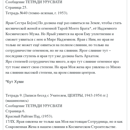
Сообщение ТЕТРАДИ УРУСВАТИ
Страница 25.
Тетрадь №40 (темно-зеленая, г. 1953).
Ярая Сестра Бх[он] По должна ещё раз оявиться на Земле, чтобы стать
космической женой и огненной Тарой Моего Брата*, её Надземного
Космического Мужа. Но Ярый уявится на яром Ему уплотнении и
сможет уявиться с нею в Мире Надземном. Ярая с Ним, но ярая не
только не может ещё оявиться на полном слиянии, но только на
сотрудничестве огненном, но не на слиянии. Ярое слияние тут −
последняя ступень и ярая тут уже должна быть Архатом.
Яро степеней сотрудничества много, и яро тут слияние огненное яро
тут тоже имеет свои степени. Но ярая Моя жена яро уявлена со Мною
на слиянии высокой степени, на яром слиянии центров.
*Кут Хуми
Тетрадь 9. [Записи бесед с Учителем, ЦЕНТРЫ, 1943-1954 гг.]
(машинопись)
Сообщение ТЕТРАДИ УРУСВАТИ
Страница 6.
Красный Райтин Пэд, (1953).
17/IX. Ярая оявлена не только как Моя настоящая Сотрудница, но и как
Сокровенная Жена в нашем слиянии в Космическом Строительстве.