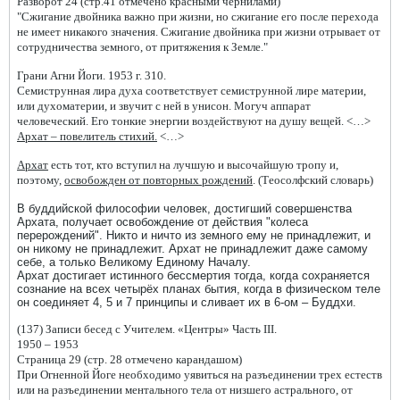
Разворот 24 (стр.41 отмечено красными чернилами)
"Сжигание двойника важно при жизни, но сжигание его после перехода
не имеет никакого значения. Сжигание двойника при жизни отрывает от
сотрудничества земного, от притяжения к Земле."
Грани Агни Йоги. 1953 г. 310.
Семиструнная лира духа соответствует семиструнной лире материи,
или духоматерии, и звучит с ней в унисон. Могуч аппарат
человеческий. Его тонкие энергии воздействуют на душу вещей. <…>
Архат – повелитель стихий.
<…>
Архат
есть тот, кто вступил на лучшую и высочайшую тропу и,
поэтому,
освобожден от повторных рождений
. (Теосолфский словарь)
В буддийской философии человек, достигший совершенства
Архата, получает освобождение от действия "колеса
перерождений". Никто и ничто из земного ему не принадлежит, и
он никому не принадлежит. Архат не принадлежит даже самому
себе, а только Великому Единому Началу.
Архат достигает истинного бессмертия тогда, когда сохраняется
сознание на всех четырёх планах бытия, когда в физическом теле
он соединяет 4, 5 и 7 принципы и сливает их в 6-ом – Буддхи.
(137) Записи бесед с Учителем. «Центры» Часть III.
1950 – 1953
Страница 29 (стр. 28 отмечено карандашом)
При Огненной Йоге необходимо уявиться на разъединении трех естеств
или на разъединении ментального тела от низшего астрального, от