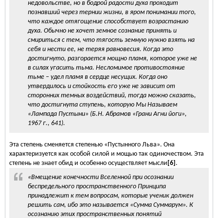
недовольстве, но в бодрой радости духа проходит
познавший через тернии жизни, в яром понимании того,
что каждое отягощение способствует возрастанию
духа. Обычно не хочет земное сознание принять и
смириться с тем, что тягость земную нужно взять на
себя и нести ее, не теряя равновесия. Когда это
достигнуто, разгорается мощно пламя, которое уже не
в силах угасить тьма. Несломимое противостояние
тьме – удел пламя в сердце несущих. Когда оно
утвердилось и стойкость его уже не зависит от
сторонних темных воздействий, тогда можно сказать,
что достигнута ступень, которую Мы Называем
«Лампада Пустыни» (Б.Н. Абрамов «Грани Агни йоги»,
1967 г., 641).
Эта степень сменяется степенью «Пустынного Льва». Она
характеризуется как особой силой и мощью так одиночеством. Эта
степень не знает обид и особенно осуществляет мысли
[6]
.
«Вмещение конечности Вселенной при осознании
беспредельного пространственного Принципа
принадлежит к тем вопросам, которые ученик должен
решить сам, ибо это называется «Сумма Суммарум». К
осознанию этих пространственных понятий