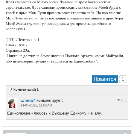
Ярая сливается со Мною всеми Лучами на яром Космическом
строительстве. Ярое слияние происходит, как слияние Моей Ауры с
твоей и ярые Мои Лучи пронизывают страстно тебя. Но яро многие
Мои Лучи не могут быть восприняты нашими землянами и ярая Аура
Моей Жены служит тут посредником для ярого напряжённого
восприятия.
(135) «Центры», ч.1
1944 - 1950)
Страница 23а.
"Никто не достиг на Земле явления Полного Архата, кроме Майтрейи,
ибо неимоверно трудно утвердиться на Единолюбии".
1
Нравится
Комментарий 1
Елена7
комментирует:
#81.
1
14-04-2025, 11:53 AM
Единолюбие - любовь к Высшему Единому Началу.