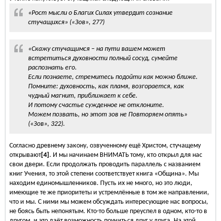
«Рост мысли о Благих Силах утвердит сознание
стучащихся» («Зов», 277)
«Скажу стучащимся – на пути вашем может
встретиться духовности полный сосуд, сумейте
распознать его.
Если познаете, стремитесь подойти как можно ближе.
Помните: духовность, как пламя, возгорается, как
чудный магнит, приближает к себе.
И потому счастье сужденное не отклоните.
Можем позвать, но этот зов не Повторяем опять»
(«Зов», 322).
Согласно древнему закону, озвученному ещё Христом, стучащему
открывают
[4]
. И мы начинаем ВНИМАТЬ тому, кто открыл для нас
свои двери. Если продолжать проводить параллель с названием
книг Учения, то этой степени соответствует книга «Община». Мы
находим единомышленников. Пусть их не много, но это люди,
имеющие те же приоритеты и устремлённые в том же направлении,
что и мы. С ними мы можем обсуждать интересующие нас вопросы,
не боясь быть непонятым. Кто-то больше преуспел в одном, кто-то в
другом, и это даёт возможность поучиться друг у друга. На этой