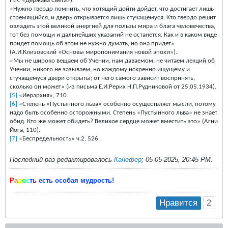
Н.К. «Держава Света»).
«Нужно твердо помнить, что хотящий дойти дойдет, что достигает лишь
стремящийся, и дверь открывается лишь стучащемуся. Кто твердо решит
овладеть этой великой энергией для пользы мира и блага человечества,
тот без помощи и дальнейших указаний не останется. Как и в каком виде
придет помощь об этом не нужно думать, но она придет»
(А.И.Клизовский «Основы миропонимания новой эпохи»).
«Мы не широко вещаем об Учении, нам даваемом, не читаем лекций об
Учении, никого не зазываем, но каждому искренно ищущему и
стучащемуся двери открыты; от него самого зависит воспринять,
сколько он может» (из письма Е.И.Рерих Н.П.Рудниковой от 25.05.1934).
[5]
«Иерархия», 710.
[6]
«Степень «Пустынного льва» особенно осуществляет мысли, потому
надо быть особенно осторожными. Степень «Пустынного льва» не знает
обид. Кто же может обидеть? Великое сердце может вместить это» (Агни
Йога, 110).
[7]
«Беспредельность» ч.2, 526.
Последний раз редактировалось
Канефер
;
05-05-2025, 20:45 PM
.
Р
а
д
о
с
т
ь
есть особая мудрость!
2
Нравится