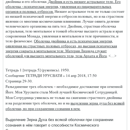
двойника и его оболочки.
Двойник и есть низшее астральное тело. Его
оболочка - психическая энергия, уявленная из пищеварительных
органов и половых отбросов.
Низшее астральное тело не только состоит
из низшей психической энергии и отбросов половых, но и на страстном
явлении со многими космическими влияниями. Лучше оявить деление
человеческого организма на пять тел: Двойник, страстная оболочка
астральная, тело ментальное в тонкой оболочке высшего астрала и ярая
сокровенная Монада, уявленная в ментальном и теле причинности, и
тело физическое.
Оболочка двойника и есть психическая энергия,
оявленная на страстных половых отбросах, но высшая психическая
энергия сокрыта в ментальном теле. Материя Люцида служит
оболочкой для высшего ментального тела, тела Архата и Йога
. <…>
Тетрадь 1 [тетрадь 5] (рукопись). 1950.
Сообщение ТЕТРАДИ УРУСВАТИ » 14 апр 2018, 17:50
Страница 29-30.
Разъединение трех оболочек − необходимое достижение при огненной
Йоге. Моя Урусвати стала Моей лучшей Космической Сотрудницей.
Моя Сотрудница уявилась не только на сжигании страстного двойника
и на разделении трех оболочек, но и на
выделении зерна духа без всякой
оболочки, но при сохранении сознания в нем.
Выделение Зерна Духа без всякой оболочки при сохранении
сознания в нём говорит о способности Космического