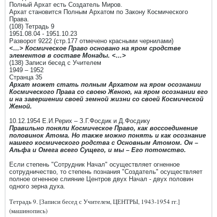
Полный Архат есть Создатель Миров.
Архат становится Полным Архатом по Закону Космического
Права.
(108) Тетрадь 9
1951.08.04 - 1951.10.23
Разворот 9222 (стр.177 отмечено красными чернилами)
<…> Космическое Право основано на яром сродстве
элементов в составе Монады. <…>
(138) Записи бесед с Учителем
1949 – 1952
Странца 35
Архат может стать полным Архатом на яром осознании
Космического Права со своею Женою, на яром осознании его
и на завершении своей земной жизни со своей Космической
Женой.
10.12.1954 Е.И.Рерих – З.Г.Фосдик и Д.Фосдику
Правильно поняли Космическое Право, как воссоединение
половинок Атома. Но также можно понять и как осознание
нашего космического родства с Основным Атомом. Он –
Альфа и Омега всего Сущего, и мы – Его потомство.
Если степень "Сотрудник Начал" осуществляет огненное
сотрудничество, то степень познания "Создатель" осуществляет
полное огненное слияние Центров двух Начал - двух половин
одного зерна духа.
Тетрадь 9. [Записи бесед с Учителем, ЦЕНТРЫ, 1943-1954 гг.]
(машинопись)