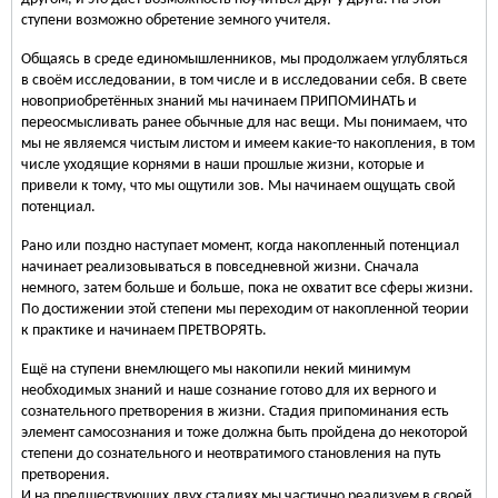
ступени возможно обретение земного учителя.
Общаясь в среде единомышленников, мы продолжаем углубляться
в своём исследовании, в том числе и в исследовании себя. В свете
новоприобретённых знаний мы начинаем ПРИПОМИНАТЬ и
переосмысливать ранее обычные для нас вещи. Мы понимаем, что
мы не являемся чистым листом и имеем какие-то накопления, в том
числе уходящие корнями в наши прошлые жизни, которые и
привели к тому, что мы ощутили зов. Мы начинаем ощущать свой
потенциал.
Рано или поздно наступает момент, когда накопленный потенциал
начинает реализовываться в повседневной жизни. Сначала
немного, затем больше и больше, пока не охватит все сферы жизни.
По достижении этой степени мы переходим от накопленной теории
к практике и начинаем ПРЕТВОРЯТЬ.
Ещё на ступени внемлющего мы накопили некий минимум
необходимых знаний и наше сознание готово для их верного и
сознательного претворения в жизни. Стадия припоминания есть
элемент самосознания и тоже должна быть пройдена до некоторой
степени до сознательного и неотвратимого становления на путь
претворения.
И на предшествующих двух стадиях мы частично реализуем в своей