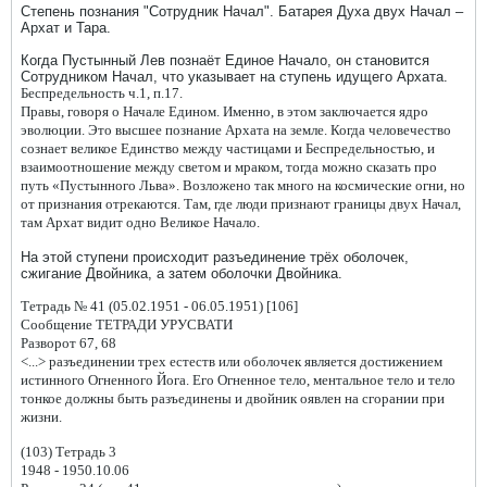
Степень познания "Сотрудник Начал". Батарея Духа двух Начал –
Архат и Тара.
Когда Пустынный Лев познаёт Единое Начало, он становится
Сотрудником Начал, что указывает на ступень идущего Архата.
Беспредельность ч.1, п.17.
Правы, говоря о Начале Едином. Именно, в этом заключается ядро
эволюции. Это высшее познание Архата на земле. Когда человечество
сознает великое Единство между частицами и Беспредельностью, и
взаимоотношение между светом и мраком, тогда можно сказать про
путь «Пустынного Льва». Возложено так много на космические огни, но
от признания отрекаются. Там, где люди признают границы двух Начал,
там Архат видит одно Великое Начало.
На этой ступени происходит разъединение трёх оболочек,
сжигание Двойника, а затем оболочки Двойника.
Тетрадь № 41 (05.02.1951 - 06.05.1951) [106]
Сообщение ТЕТРАДИ УРУСВАТИ
Разворот 67, 68
<...> разъединении трех естеств или оболочек является достижением
истинного Огненного Йога. Его Огненное тело, ментальное тело и тело
тонкое должны быть разъединены и двойник оявлен на сгорании при
жизни.
(103) Тетрадь 3
1948 - 1950.10.06