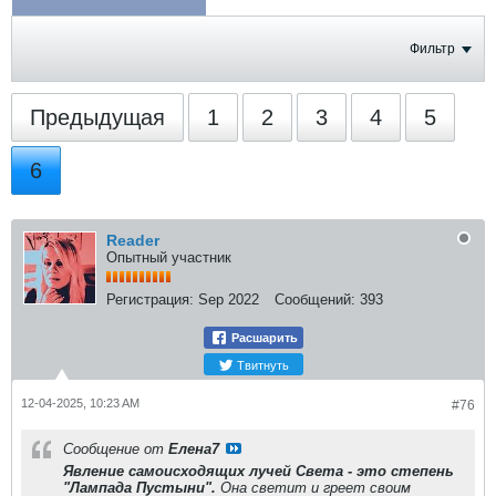
ФОТОГРАФИИ
Фильтр
Предыдущая
1
2
3
4
5
6
Reader
Опытный участник
Регистрация:
Sep 2022
Сообщений:
393
Расшарить
Твитнуть
12-04-2025, 10:23 AM
#76
Сообщение от
Елена7
Явление самоисходящих лучей Света - это степень
"Лампада Пустыни".
Она светит и греет своим