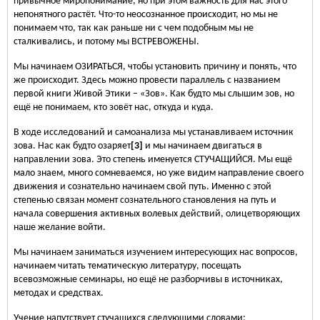
привычное миропонимание, но при этом важность для нас этого
непонятного растёт. Что-то неосознанное происходит, но мы не
понимаем что, так как раньше ни с чем подобным мы не
сталкивались, и потому мы ВСТРЕВОЖЕНЫ.
Мы начинаем ОЗИРАТЬСЯ, чтобы установить причину и понять, что
же происходит. Здесь можно провести параллель с названием
первой книги Живой Этики – «Зов». Как будто мы слышим зов, но
ещё не понимаем, кто зовёт нас, откуда и куда.
В ходе исследований и самоанализа мы устанавливаем источник
зова. Нас как будто озаряет
[3]
и мы начинаем двигаться в
направлении зова. Это степень именуется СТУЧАЩИЙСЯ. Мы ещё
мало знаем, много сомневаемся, но уже видим направление своего
движения и сознательно начинаем свой путь. Именно с этой
степенью связан момент сознательного становления на путь и
начала совершения активных волевых действий, олицетворяющих
наше желание войти.
Мы начинаем заниматься изучением интересующих нас вопросов,
начинаем читать тематическую литературу, посещать
всевозможные семинары, но ещё не разборчивы в источниках,
методах и средствах.
Учение напутствует стучащихся следующими словами: