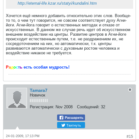
http://eternal-life.kzar.ru/statyi/kundalini.htm
Хочется ещё немного добавить относительно этих слов. Вообще-
то то, о чем тут говорится, не совсем соответствует духу Агни-
йоги. Агни-йога говорит о естественных методах и отказе от
искусственных. В данном же случае речь идет об искусственном
внешнем воздействии на центры. Развитие центров в Агни-йоге
происходит естественным путем, т.е. не раздражением их, не
сосредоточением на них, но автоматически, т.к. центры
развиваются автоматически с духовным ростом человека и
воздействие никакое не требуется.
Р
а
д
о
с
т
ь
есть особая мудрость!
Tamara7
Новичок
Регистрация:
Nov 2008
Сообщений:
32
Расшарить
Твитнуть
24-01-2009, 17:13 PM
#15