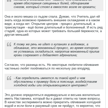
время обострения священных болей, обтиранием
снегом, который стоял в емкостях возле ее кровати;
Она и около мешка со льдом спала. Думаю, что Учитель дал ей
знать когда возможно применять внешнее охлаждение и в каком
виде, а когда нет. Открытие центров - процесс длительный, а
трансмутация - ещё более длительный и болезненный. И есть ряд
стадий, одна из которых может требовать большей бережности, а
другая меньшей.
К тому же речь не идет о купаниях в водоемах, а
обливание, это мгновенный процесс, во время которого
не успеваешь охладиться, напротив мгновенный прилив
крови согревает и добавляет адреналина;
Согласен, что разница есть. Но некоторые любители обливания
частенько любят пообливаться по нескольку раз вподряд.
- Как определить имеется ли такой вред и чем
обусловлены к примеру боли в пояснице, воздействием
холодной воды или открывающимися центрами?
Это должно определяться индивидуально и весьма желательно
иметь Наставника, который бы и давал ответы на такие вопросы.
В качестве эксперимента можно прекратить обливания холодной
водой и если боли в разумный срок не пройдут, то вероятно, что