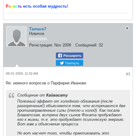
Р
а
д
о
с
т
ь
есть особая мудрость!
Tamara7
Новичок
Регистрация:
Nov 2008
Сообщений:
32
Расшарить
Твитнуть
08-01-2009, 11:02 AM
#3
Re: немного вопросов о Парфирии Иванове
Сообщение от
Кайвасату
Полезный эффект от холодного обливания (после
разгорячения!) объясняется тем, что встречаются две
протинаправленные силы (тепло и холод). Как писала
Блаватская, встреча двух сынов Фохата пробуждают
его к жизни, т.е. это пробуждает психическую энергию.
Вот вам и объяснение процесса.
Но вот насчет того, чтобы практиковать это