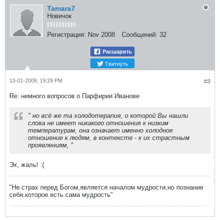
Tamara7
Новичок
Регистрация:
Nov 2008
Сообщений:
32
Расшарить
Твитнуть
13-01-2009, 19:29 PM
#8
Re: немного вопросов о Парфирии Иванове
" но всё же та холодотерапия, о которой Вы нашли
слова не имеет никакого отношения к низким
температурам, она означает именно холодное
отношение к людям, в контексте - к их страстным
проявлениям, "
Эх, жаль! :(
"Не страх перед Богом,является началом мудрости,но познание
себя,которое есть сама мудрость"