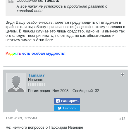
Сообщение от
Tamara7
Я все никак не успокоюсь и продолжаю разговор о
холодной воде.
Видя Вашу озабоченность, хочется предупредить от впадения в
крайность и выработку привязанности (зацепки) к этому явлению в
целом. В любом случае это лишь средство,
одно из
, и именно так
его следует воспринимать, но отнюдь не как обязательное и
неотъемлимое в Агни-йоге...
Р
а
д
о
с
т
ь
есть особая мудрость!
Tamara7
Новичок
Регистрация:
Nov 2008
Сообщений:
32
Расшарить
Твитнуть
17-01-2009, 09:22 AM
#12
Re: немного вопросов о Парфирии Иванове