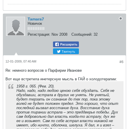
Tamara7
Новичок
Регистрация:
Nov 2008
Сообщений:
32
Расшарить
Твитнуть
12-01-2009, 07:40 AM
#6
Re: немного вопросов о Парфирии Иванове
Вот еще встретила инетерсную мысль в ГАЙ о холодотерапии:
1958 г. 065. (Фев. 20).
Надо, надо, надо любою ценою себя обуздать. Себя не
обуздавши, астрала в других не унять. Не унятый,
будет терзать он сознание до тех пор, пока этому
волей не будет положен предел. Это хорошо, что опыт
последний вызвал восстание духа. Восстание духа
против тирании астрала – это преддверье победы. Дух
сам добровольно дал власть когда-то астралу, дух же
ее и возьмет. Сам по себе астрал власти никакой не
имеет, ибо ничто, оболочка, шелуха. Я дал, я и взял –