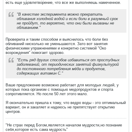
есть еще удовлетворение, что все же выполняешь намеченное.
"В качестве эксперимента можно прекратить
обливания холодной водой и если боли в разумный срок
не пройдут, то вероятно, что они были вызваны не
обливанием."
Проверила и таким способом и выяснилось что боли без
обливаний нисколько не уменьшаются. Зато вот занятия
физическими упражнениями и конкретно системой "Око
возрождения" помогает здорово.
"Есть ряд других способов избавиться от простудных
заболеваний, от периодических занятий физкультурой
до постоянного потребления мёда и продуктов,
содержащих витамин С."
Ваше предложение возможно работает для молодых людей, у
которых пока организм с помощью медопродуктов и спорта
сопротивляется. Но после 50 лет этого мало.
Я окончательно пришла к тому, что ведро воды - это оптимальный
вариант, он и закаляет и надеюсь не препятствует открытию
центров.
"Не страх перед Богом,является началом мудрости,но познание
себя,которое есть сама мудрость"