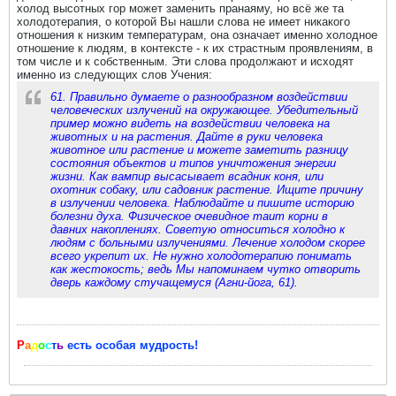
холод высотных гор может заменить пранаяму, но всё же та
холодотерапия, о которой Вы нашли слова не имеет никакого
отношения к низким температурам, она означает именно холодное
отношение к людям, в контексте - к их страстным проявлениям, в
том числе и к собственным. Эти слова продолжают и исходят
именно из следующих слов Учения:
61. Правильно думаете о разнообразном воздействии
человеческих излучений на окружающее. Убедительный
пример можно видеть на воздействии человека на
животных и на растения. Дайте в руки человека
животное или растение и можете заметить разницу
состояния объектов и типов уничтожения энергии
жизни. Как вампир высасывает всадник коня, или
охотник собаку, или садовник растение. Ищите причину
в излучении человека. Наблюдайте и пишите историю
болезни духа. Физическое очевидное таит корни в
давних накоплениях. Советую относиться холодно к
людям с больными излучениями. Лечение холодом скорее
всего укрепит их. Не нужно холодотерапию понимать
как жестокость; ведь Мы напоминаем чутко отворить
дверь каждому стучащемуся (Агни-йога, 61).
Р
а
д
о
с
т
ь
есть особая мудрость!