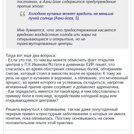
постоянно, в Агни-йоге содержится предупреждение
против этого:
Холодное купанье может вредить не меньше
лучей солнца (Агни-йога, 5).
Мне думается, что это предостережение касается
вредного воздействия холода или жары на
открывающиеся и открытые, но не
трансмутированные центры.
Тогда вот еще два вопроса:
- Если это так, то чем вы можете объяснить факт открытия
центров у П.К.Иванова?Кстати в дневниках ЕИР пишет, что
спасалась во время обострения священных болей, обтиранием
снегом, который стоял в емкостях возле ее кровати; К тому же
речь не идет о купаниях в водоемах, а обливание, это мгновенный
процесс, во время которого не успеваешь охладиться, напротив
мгновенный прилив крови согревает и добавляет адреналина;
- Как определить имеется ли такой вред и чем обусловлены к
примеру боли в пояснице, воздействием холодной воды или
открывающимися центрами?
Решила вернуться к обливаниям, так как даже полугодичный
перерыв привел к простудным заболеваниям о которых не имела
понятия, пока обливалась. Поэтому основываюсь на своем
положительном опыте этой практики.