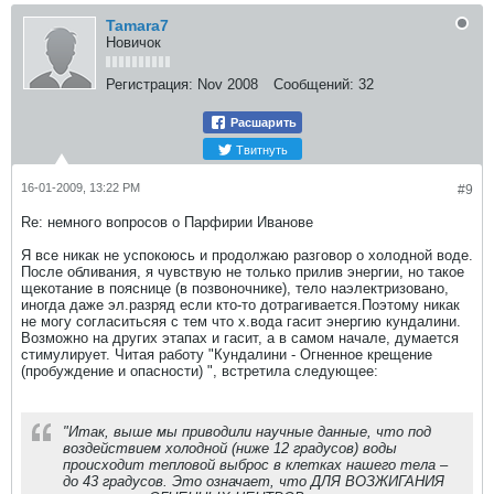
Tamara7
Новичок
Регистрация:
Nov 2008
Сообщений:
32
Расшарить
Твитнуть
16-01-2009, 13:22 PM
#9
Re: немного вопросов о Парфирии Иванове
Я все никак не успокоюсь и продолжаю разговор о холодной воде.
После обливания, я чувствую не только прилив энергии, но такое
щекотание в пояснице (в позвоночнике), тело наэлектризовано,
иногда даже эл.разряд если кто-то дотрагивается.Поэтому никак
не могу согласитьсяя с тем что х.вода гасит энергию кундалини.
Возможно на других этапах и гасит, а в самом начале, думается
стимулирует. Читая работу "Кундалини - Огненное крещение
(пробуждение и опасности) ", встретила следующее:
"Итак, выше мы приводили научные данные, что под
воздействием холодной (ниже 12 градусов) воды
происходит тепловой выброс в клетках нашего тела –
до 43 градусов. Это означает, что ДЛЯ ВОЗЖИГАНИЯ