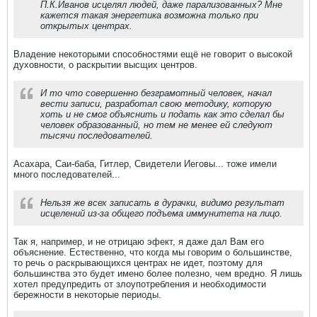
П.К.Иванов исцелял людей, даже парализованных? Мне
кажется такая энергетика возможна только при
открытых центрах.
Владение некоторыми способностями ещё не говорит о высокой
духовности, о раскрытии высщих центров.
И то что совершенно безграмотный человек, начал
вести записи, разработал свою методику, которую
хоть и не смог объяснить и подать как это сделал бы
человек образованный, но тем не менее ей следуют
тысячи последователей.
Асахара, Саи-баба, Гитлер, Свидетели Иеговы... тоже имели
много последователей...
Нельзя же всех записать в дурачки, видимо результат
исцелений из-за общего подъема иммунитета на лицо.
Так я, например, и не отрицаю эфект, я даже дал Вам его
объяснение. Естественно, что когда мы говорим о большинстве,
то речь о раскрывающихся центрах не идет, поэтому для
большинства это будет имено более полезно, чем вредно. Я лишь
хотел предупредить от злоупотребления и необходимости
бережности в некоторые периоды.