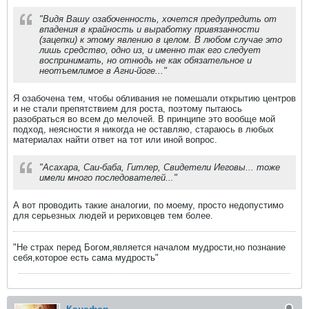
"Видя Вашу озабоченность, хочется предупредить от
впадения в крайность и выработку привязанности
(зацепки) к этому явлению в целом. В любом случае это
лишь средство, одно из, и именно так его следует
воспринимать, но отнюдь не как обязательное и
неотъемлимое в Агни-йоге..."
Я озабочена тем, чтобы обливания не помешали открытию центров
и не стали препятствием для роста, поэтому пытаюсь
разобраться во всем до мелочей. В принципе это вообще мой
подход, неясности я никогда не оставляю, стараюсь в любых
материалах найти ответ на тот или иной вопрос.
"Асахара, Саи-баба, Гитлер, Свидетели Иеговы... тоже
имели много последователей..."
А вот проводить такие аналогии, по моему, просто недопустимо
для серьезных людей и рериховцев тем более.
"Не страх перед Богом,является началом мудрости,но познание
себя,которое есть сама мудрость"