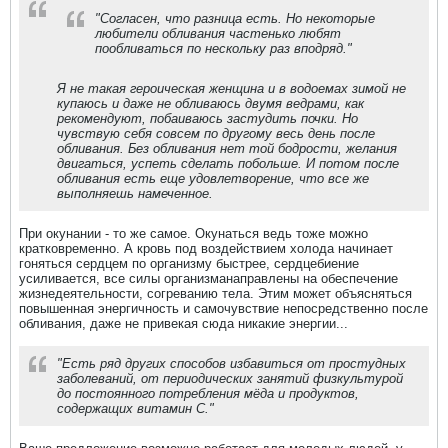
"Согласен, что разница есть. Но некоторые
любители обливания частенько любят
пообливаться по нескольку раз вподряд."
Я не такая героическая женщина и в водоемах зимой не
купаюсь и даже не обливаюсь двумя ведрами, как
рекомендуют, побаиваюсь застудить почки. Но
чувствую себя совсем по другому весь день после
обливания. Без обливания нет той бодрости, желания
двигаться, успеть сделать побольше. И потом после
обливания есть еще удовлетворение, что все же
выполняешь намеченное.
При окунании - то же самое. Окунаться ведь тоже можно
кратковременно. А кровь под воздействием холода начинает
гоняться сердцем по организму быстрее, сердцебиение
усиливается, все силы организманаправлены на обеспечение
жизнедеятельности, согреванию тела. Этим может объясняться
повышенная энергичность и самочувствие непосредственно после
обливания, даже не привекая сюда никакие энергии...
"Есть ряд других способов избавиться от простудных
заболеваний, от периодических занятий физкультурой
до постоянного потребления мёда и продуктов,
содержащих витамин С."