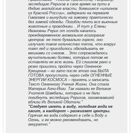
экспедицию Рерихов в свое время на пути в
Индию английские власти, боявшиеся «шпионов
из Красной России», задержали на перевале
Гималаев и вынудили на зимовку практически
без зимней одежды. Погибли почти все вьючные
животные и проводники... И тут у Елены
Ивановны Рерих от холода началось
преждевременное аномальное возгорание
центров: ее тело буквально горело, оно
излучало такое количество тепла, что вокруг
таял лед и приходилось обкладывать ее
мешками со снегом... Это сопровождалось
мучительными болями, которые потом не
оставляли ее всю жизнь. Ей слишком рано и
резко пришлось пройти через Огненное
Крещение – но зато после этого она БЫЛА
ГОТОВА пропустить через себя ОГНЕННЫЕ
ЭНЕРГИИ КОСМОСА – принять и записать
Текст Огненного Учения Жизни. Она стала
Матерью Агни-Йоги. Так назвали ее Великие
Учителя Шамбалы, которые и не дали
погибнуть экспедиции Рерихов, зазимовавшей
вблизи Их Великой Обители."
"Следует иметь в виду, холодная вода не
гасит, а наоборот – разжигает центры.
Горячая же вода содержит в себе и Воду и
Огонь, и ее можно рекомендовать, но
аккуратно."