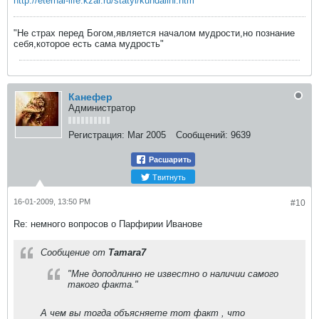
http://eternal-life.kzar.ru/statyi/kundalini.htm
"Не страх перед Богом,является началом мудрости,но познание
себя,которое есть сама мудрость"
Канефер
Администратор
Регистрация:
Mar 2005
Сообщений:
9639
Расшарить
Твитнуть
16-01-2009, 13:50 PM
#10
Re: немного вопросов о Парфирии Иванове
Сообщение от
Tamara7
"Мне доподлинно не известно о наличии самого
такого факта."
А чем вы тогда объясняете тот факт , что