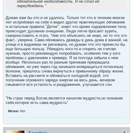
обязательная необходимость. Я не стал её
переубеждать "
Думаю вам бы это и не удалось. Только тот кто в течение многих
лет испробовал на себе и видел других практикующих обливание
и остальные правила "Детки", знает что кроме оздоровления тела,
происходит духовное очищение. Люди легче бросают курить,
сквернословить и лгать. Чем это объяснить не знаю, но то что это
факт,- уверена. Сама обливаюсь дважды в день дома в ванной, на
улице и в водоемах не рисковала, но думаю что это принесло бы
еще большую пользу. Убеждать кого-то и спорить не считаю
нужным, просто рекомендую попробовать, особенно тем у кого
проблемы с давлением к примеру. Я за полгода забыла о нем
вообще. Несколько раз по разным причинам прекращала
обливания, но уже через год начинали возвращаться потихоньку
болезни, пришлось снова вернуться к привычному образу жизни.
Вставать на рассвете и обливаться холодной водой, это
получение огромного заряда энергии на весь день, вечером
смывается вся усталость и раздражение, улучшается сон.
"Не страх перед Богом,является началом мудрости,но познание
себя,которое есть сама мудрость"
Метки:
Нет
Канефер