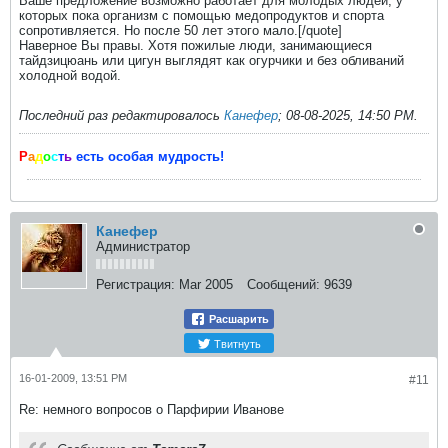
Ваше предложение возможно работает для молодых людей, у
которых пока организм с помощью медопродуктов и спорта
сопротивляется. Но после 50 лет этого мало.[/quote]
Наверное Вы правы. Хотя пожилые люди, занимающиеся
тайдзицюань или цигун выглядят как огурчики и без обливаний
холодной водой.
Последний раз редактировалось
Канефер
;
08-08-2025, 14:50 PM
.
Р
а
д
о
с
т
ь
есть особая мудрость!
Канефер
Администратор
Регистрация:
Mar 2005
Сообщений:
9639
Расшарить
Твитнуть
16-01-2009, 13:51 PM
#11
Re: немного вопросов о Парфирии Иванове