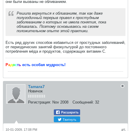
они были вызваны не обливанием.
Решила вернуться к обливаниям, так как даже
полугодичный перерыв привел к простудным
заболеваниям о которых не имела понятия, пока
обливалась. Поэтому основываюсь на своем
положительном опыте этой практики.
Есть ряд других способов избавиться от простудных заболеваний,
от периодических занятий физкультурой до постоянного
потребления мёда и продуктов, содержащих витамин С.
Р
а
д
о
с
т
ь
есть особая мудрость!
Tamara7
Новичок
Регистрация:
Nov 2008
Сообщений:
32
Расшарить
Твитнуть
10-01-2009, 17:08 PM
#5