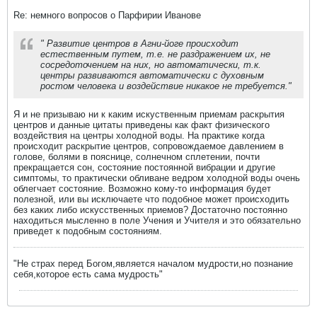
Re: немного вопросов о Парфирии Иванове
" Развитие центров в Агни-йоге происходит
естественным путем, т.е. не раздражением их, не
сосредоточением на них, но автоматически, т.к.
центры развиваются автоматически с духовным
ростом человека и воздействие никакое не требуется."
Я и не призываю ни к каким искуственным приемам раскрытия
центров и данные цитаты приведены как факт физического
воздействия на центры холодной воды. На практике когда
происходит раскрытие центров, сопровождаемое давлением в
голове, болями в пояснице, солнечном сплетении, почти
прекращается сон, состояние постоянной вибрации и другие
симптомы, то практически обливане ведром холодной воды очень
облегчает состояние. Возможно кому-то информация будет
полезной, или вы исключаете что подобное может происходить
без каких либо искусственных приемов? Достаточно постоянно
находиться мысленно в поле Учения и Учителя и это обязательно
приведет к подобным состояниям.
"Не страх перед Богом,является началом мудрости,но познание
себя,которое есть сама мудрость"