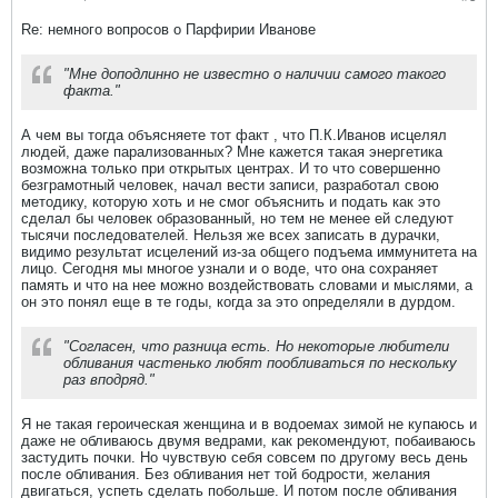
Re: немного вопросов о Парфирии Иванове
"Мне доподлинно не известно о наличии самого такого
факта."
А чем вы тогда объясняете тот факт , что П.К.Иванов исцелял
людей, даже парализованных? Мне кажется такая энергетика
возможна только при открытых центрах. И то что совершенно
безграмотный человек, начал вести записи, разработал свою
методику, которую хоть и не смог объяснить и подать как это
сделал бы человек образованный, но тем не менее ей следуют
тысячи последователей. Нельзя же всех записать в дурачки,
видимо результат исцелений из-за общего подъема иммунитета на
лицо. Сегодня мы многое узнали и о воде, что она сохраняет
память и что на нее можно воздействовать словами и мыслями, а
он это понял еще в те годы, когда за это определяли в дурдом.
"Согласен, что разница есть. Но некоторые любители
обливания частенько любят пообливаться по нескольку
раз вподряд."
Я не такая героическая женщина и в водоемах зимой не купаюсь и
даже не обливаюсь двумя ведрами, как рекомендуют, побаиваюсь
застудить почки. Но чувствую себя совсем по другому весь день
после обливания. Без обливания нет той бодрости, желания
двигаться, успеть сделать побольше. И потом после обливания