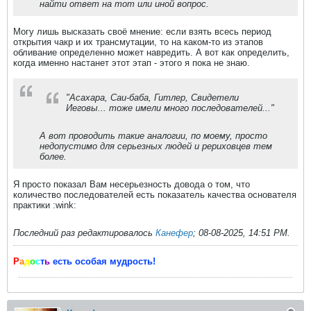
найти ответ на тот или иной вопрос.
Могу лишь высказать своё мнение: если взять всесь период
открытия чакр и их трансмутации, то на каком-то из этапов
обливание определенно может навредить. А вот как определить,
когда именно настанет этот этап - этого я пока не знаю.
"Асахара, Саи-баба, Гитлер, Свидетели
Иеговы... тоже имели много последователей..."
А вот проводить такие аналогии, по моему, просто
недопустимо для серьезных людей и рериховцев тем
более.
Я просто показал Вам несерьезность довода о том, что
количество последователей есть показатель качества основателя
практики :wink:
Последний раз редактировалось
Канефер
;
08-08-2025, 14:51 PM
.
Р
а
д
о
с
т
ь
есть особая мудрость!