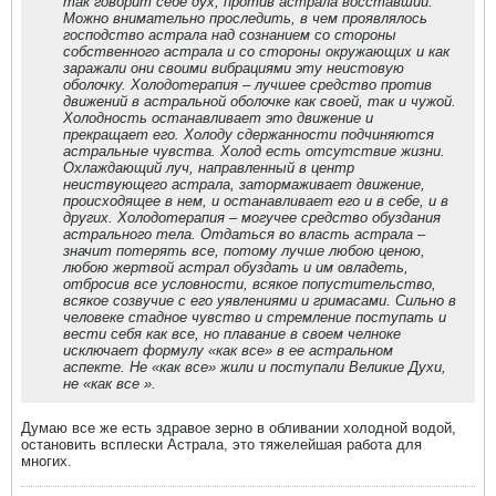
так говорит себе дух, против астрала восставший.
Можно внимательно проследить, в чем проявлялось
господство астрала над сознанием со стороны
собственного астрала и со стороны окружающих и как
заражали они своими вибрациями эту неистовую
оболочку. Холодотерапия – лучшее средство против
движений в астральной оболочке как своей, так и чужой.
Холодность останавливает это движение и
прекращает его. Холоду сдержанности подчиняются
астральные чувства. Холод есть отсутствие жизни.
Охлаждающий луч, направленный в центр
неиствующего астрала, затормаживает движение,
происходящее в нем, и останавливает его и в себе, и в
других. Холодотерапия – могучее средство обуздания
астрального тела. Отдаться во власть астрала –
значит потерять все, потому лучше любою ценою,
любою жертвой астрал обуздать и им овладеть,
отбросив все условности, всякое попустительство,
всякое созвучие с его уявлениями и гримасами. Сильно в
человеке стадное чувство и стремление поступать и
вести себя как все, но плавание в своем челноке
исключает формулу «как все» в ее астральном
аспекте. Не «как все» жили и поступали Великие Духи,
не «как все ».
Думаю все же есть здравое зерно в обливании холодной водой,
остановить всплески Астрала, это тяжелейшая работа для
многих.