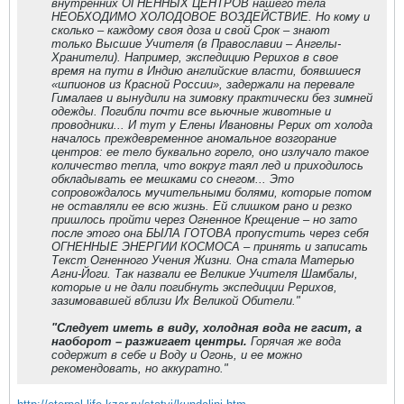
внутренних ОГНЕННЫХ ЦЕНТРОВ нашего тела
НЕОБХОДИМО ХОЛОДОВОЕ ВОЗДЕЙСТВИЕ. Но кому и
сколько – каждому своя доза и свой Срок – знают
только Высшие Учителя (в Православии – Ангелы-
Хранители). Например, экспедицию Рерихов в свое
время на пути в Индию английские власти, боявшиеся
«шпионов из Красной России», задержали на перевале
Гималаев и вынудили на зимовку практически без зимней
одежды. Погибли почти все вьючные животные и
проводники... И тут у Елены Ивановны Рерих от холода
началось преждевременное аномальное возгорание
центров: ее тело буквально горело, оно излучало такое
количество тепла, что вокруг таял лед и приходилось
обкладывать ее мешками со снегом... Это
сопровождалось мучительными болями, которые потом
не оставляли ее всю жизнь. Ей слишком рано и резко
пришлось пройти через Огненное Крещение – но зато
после этого она БЫЛА ГОТОВА пропустить через себя
ОГНЕННЫЕ ЭНЕРГИИ КОСМОСА – принять и записать
Текст Огненного Учения Жизни. Она стала Матерью
Агни-Йоги. Так назвали ее Великие Учителя Шамбалы,
которые и не дали погибнуть экспедиции Рерихов,
зазимовавшей вблизи Их Великой Обители."
"Следует иметь в виду, холодная вода не гасит, а
наоборот – разжигает центры.
Горячая же вода
содержит в себе и Воду и Огонь, и ее можно
рекомендовать, но аккуратно."