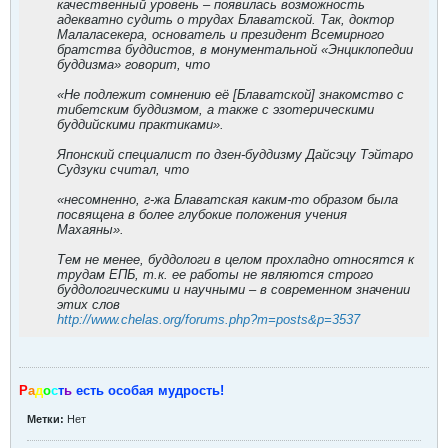
качественный уровень – появилась возможность
адекватно судить о трудах Блаватской. Так, доктор
Малаласекера, основатель и президент Всемирного
братства буддистов, в монументальной «Энциклопедии
буддизма» говорит, что
«Не подлежит сомнению её [Блаватской] знакомство с
тибетским буддизмом, а также с эзотерическими
буддийскими практиками».
Японский специалист по дзен-буддизму Дайсэцу Тэйтаро
Судзуки считал, что
«несомненно, г-жа Блаватская каким-то образом была
посвящена в более глубокие положения учения
Махаяны».
Тем не менее, буддологи в целом прохладно относятся к
трудам ЕПБ, т.к. ее работы не являются строго
буддологическими и научными – в современном значении
этих слов
http://www.chelas.org/forums.php?m=posts&p=3537
Р
а
д
о
с
т
ь
есть особая мудрость!
Метки:
Нет