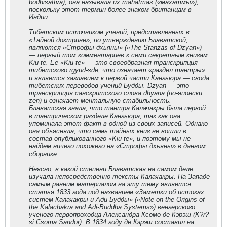
bodhisattva), она называла их mahatmas («махатмы»),
поскольку этот термин более знаком британцам в
Индии.
Тибетским источником учений, представленных в
«Тайной доктрине», по утверждению Блаватской,
являются «Строфы дхьяны» («The Stanzas of Dzyan»)
— первый том комментариев к семи секретным книгам
Kiu-te. Ее «Kiu-te» — это своеобразная транскрипция
тибетского rgyud-sde, что означает «раздел тантры»
и является заглавием к первой части Кангьюра — свода
тибетских переводов учений Будды. Dzyan — это
транскрипция санскритского слова dhyana (по-японски
zen) и означает ментальную стабильность.
Блаватская знала, что тантра Калачакры была первой
в тантрическом разделе Кангьюра, так как она
упоминала этот факт в одной из своих записей. Однако
она объясняла, что семь тайных книг не вошли в
состав опубликованного «Kiu-te», и поэтому мы не
найдем ничего похожего на «Строфы дхьяны» в данном
сборнике.
Неясно, в какой степени Блаватская на самом деле
изучала непосредственно тексты Калачакры. На Западе
самым ранним материалом на эту тему является
статья 1833 года под названием «Заметки об истоках
систем Калачакры и Ади-Будды» («Note on the Origins of
the Kalachakra and Adi-Buddha Systems») венгерского
ученого-первопроходца Александра Ксомо де Кэрэш (K?r?
si Csoma Sandor). В 1834 году де Кэрэш составил на