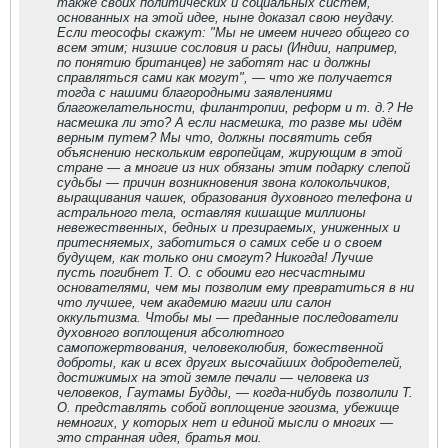
также своих политических и социальных систем,
основанных на этой идее, ныне доказал свою неудачу.
Если теософы скажут: "Мы не имеем ничего общего со
всем этим; низшие сословия и расы (Индии, например,
по понятию британцев) не заботят нас и должны
справляться сами как могут", — что же получается
тогда с нашими благородными заявлениями
благожелательности, филантропии, реформ и т. д.? Не
насмешка ли это? А если насмешка, то разве мы идём
верным путем? Мы что, должны посвятить себя
объяснению нескольким европейцам, жирующим в этой
стране — а многие из них обязаны этим подарку слепой
судьбы — причин возникновения звона колокольчиков,
выращивания чашек, образования духовного телефона и
астрального тела, оставляя кишащие миллионы
невежественных, бедных и презираемых, униженных и
притесняемых, заботиться о самих себе и о своем
будущем, как только они смогут? Никогда! Лучше
пусть погибнет Т. О. с обоими его несчастными
основателями, чем мы позволим ему превратиться в ни
что лучшее, чем академию магии или салон
оккультизма. Чтобы мы — преданные последователи
духовного воплощения абсолютного
самопожертвования, человеколюбия, божественной
доброты, как и всех других высочайших добродетелей,
достижимых на этой земле печали — человека из
человеков, Гаутамы Будды, — когда-нибудь позволили Т.
О. представлять собой воплощение эгоизма, убежище
немногих, у которых нет и единой мысли о многих —
это странная идея, братья мои.