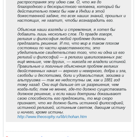
распространяя эту идею сам. О, что же до
благородного и бескорыстного человека, который бы
действительно помог бы нам в Индии в этой
божественной задаче, то всех наших знаний, прошлых и
настоящих, не хватит, чтобы вознаградить его.
Объяснив наши взгляды и стремления, я хотел бы
добавить лишь несколько слов. По правде говоря,
религия и философия любой проблеме должны
предлагать решение. И то, что мир в таком плохом
состоянии по части нравственности, это
убедительное свидетельство того, что ни одна из его
религий и философий — а религии цивилизованных рас
ещё меньше, чем других, — никогда не владели истиной.
Правильные и логичные объяснения проблем великих
двойственных начал — верного и неверного, добра и зла,
свободы и деспотизма, боли и удовольствия, эгоизма и
альтруизма — так же недоступны им, как и 1881 год
тому назад. Они ещё дальше от их разрешения, чем
когда-либо; тем не менее, где-то должно существовать
должное решение, и если наши доктрины доказывают
свою способность его предложить, то мир скоро
признает, что же должно быть истинной философией,
истинной религией, истинным светом, дающим истину
и ничего, кроме истины.
http://www.theosophy.ru/lib/chohan.htm