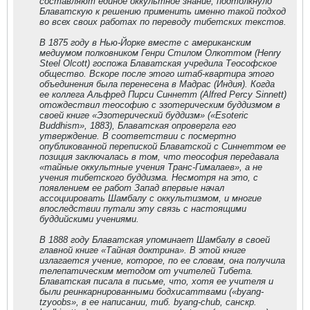
составляют единое оккультное знание, подтолкнуло
Блаватскую к решению применить именно такой подход
во всех своих работах по переводу тибетских текстов.
В 1875 году в Нью-Йорке вместе с американским
медиумом полковником Генри Стилом Олкоттом (Henry
Steel Olcott) госпожа Блаватская учредила Теософское
общество. Вскоре после этого штаб-квартира этого
объединения была перенесена в Мадрас (Индия). Когда
ее коллега Альфред Пирси Синнетт (Alfred Percy Sinnett)
отождествил теософию с эзотерическим буддизмом в
своей книге «Эзотерический буддизм» («Esoteric
Buddhism», 1883), Блаватская опровергла его
утверждение. В соответствии с посмертно
опубликованной перепиской Блаватской с Синнеттом ее
позиция заключалась в том, что теософия передавала
«тайные оккультные учения Транс-Гималаев», а не
учения тибетского буддизма. Несмотря на это, с
появлением ее работ Запад впервые начал
ассоциировать Шамбалу с оккультизмом, и многие
впоследствии путали эту связь с настоящими
буддийскими учениями.
В 1888 году Блаватская упоминает Шамбалу в своей
главной книге «Тайная доктрина». В этой книге
излагается учение, которое, по ее словам, она получила
телепатическим методом от учителей Тибета.
Блаватская писала в письме, что, хотя ее учителя и
были реинкарнированными бодхисаттвами («byang-
tzyoobs», в ее написании, тиб. byang-chub, санскр.