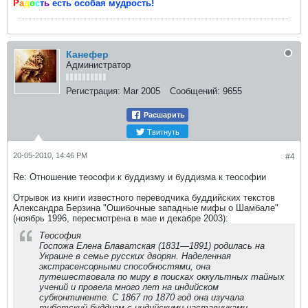
Р
а
д
о
с
т
ь
есть особая мудрость!
Канефер
Администратор
Регистрация:
Mar 2005
Сообщений:
9655
Расшарить
Твитнуть
20-05-2010, 14:46 PM
#4
Re: Отношение теософи к буддизму и буддизма к теософии
Отрывок из книги известного переводчика буддийских текстов
Александра Берзина "Ошибочные западные мифы о Шамбале"
(ноябрь 1996, пересмотрена в мае и декабре 2003):
Теософия
Госпожа Елена Блаватская (1831—1891) родилась на
Украине в семье русских дворян. Наделенная
экстрасенсорными способностями, она
путешествовала по миру в поисках оккультных тайных
учений и провела много лет на индийском
субконтиненте. С 1867 по 1870 год она изучала
тибетский буддизм с индийскими наставниками,