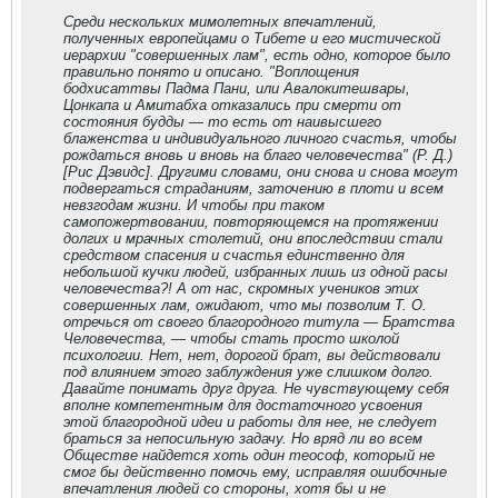
Среди нескольких мимолетных впечатлений,
полученных европейцами о Тибете и его мистической
иерархии "совершенных лам", есть одно, которое было
правильно понято и описано. "Воплощения
бодхисаттвы Падма Пани, или Авалокитешвары,
Цонкапа и Амитабха отказались при смерти от
состояния будды — то есть от наивысшего
блаженства и индивидуального личного счастья, чтобы
рождаться вновь и вновь на благо человечества" (Р. Д.)
[Рис Дэвидс]. Другими словами, они снова и снова могут
подвергаться страданиям, заточению в плоти и всем
невзгодам жизни. И чтобы при таком
самопожертвовании, повторяющемся на протяжении
долгих и мрачных столетий, они впоследствии стали
средством спасения и счастья единственно для
небольшой кучки людей, избранных лишь из одной расы
человечества?! А от нас, скромных учеников этих
совершенных лам, ожидают, что мы позволим Т. О.
отречься от своего благородного титула — Братства
Человечества, — чтобы стать просто школой
психологии. Нет, нет, дорогой брат, вы действовали
под влиянием этого заблуждения уже слишком долго.
Давайте понимать друг друга. Не чувствующему себя
вполне компетентным для достаточного усвоения
этой благородной идеи и работы для нее, не следует
браться за непосильную задачу. Но вряд ли во всем
Обществе найдется хоть один теософ, который не
смог бы действенно помочь ему, исправляя ошибочные
впечатления людей со стороны, хотя бы и не