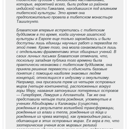
которые, вероятней всего, были родом из районов
индийской части Гималаев, находившихся под влиянием
тибетской культуры. Это время она
предположительно провела в тибетском монастыре
Ташилхунпо.
Блаватская впервые встретилась с тибетским
буддизмом в то время, когда изучение азиатской
культуры в Европе еще только зарождалось и были
доступны лишь единицы научных работ и переводов по
этой теме. Кроме того, она могла ознакомиться лишь
с отдельными фрагментами этих обширных учений. В
своих личных письмах Блаватская отмечала, что,
поскольку западная публика того времени была
практически незнакома с тибетским буддизмом, она
приняла решение перевести и объяснить базовые
понятия с помощью наиболее знакомых людям
концепций, относящихся к индуизму и оккультизму.
Например, она присвоила трем из четырех островных
миров (четыре континента), расположенных вокруг
горы Меру, названия затонувших потерянных островов
— Гиперборея, Лемурия и Атлантида. Так же она
представила четыре типа рождения, упомянутые в
учениях Абхидхармы и Калачакры (существа,
рожденные в результате волшебной трансформации,
рожденные из влаги и тепла, рожденные из яйца и
рожденные из чрева матери), как гуманоидные расы,
обитающие в этих островных мирах. Ее вера в то, что
эзотерические учения всех мировых религий