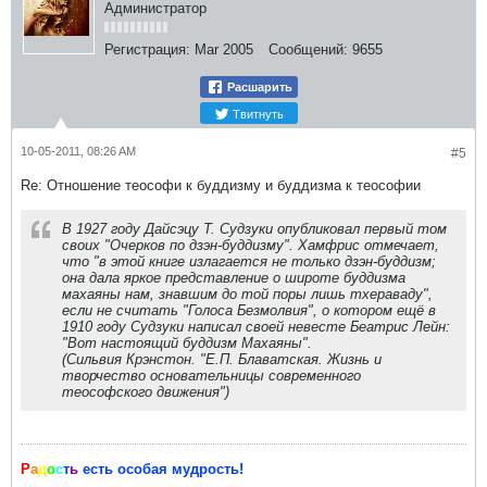
Администратор
Регистрация:
Mar 2005
Сообщений:
9655
Расшарить
Твитнуть
10-05-2011, 08:26 AM
#5
Re: Отношение теософи к буддизму и буддизма к теософии
В 1927 году Дайсэцу Т. Судзуки опубликовал первый том
своих "Очерков по дзэн-буддизму". Хамфрис отмечает,
что "в этой книге излагается не только дзэн-буддизм;
она дала яркое представление о широте буддизма
махаяны нам, знавшим до той поры лишь тхераваду",
если не считать "Голоса Безмолвия", о котором ещё в
1910 году Судзуки написал своей невесте Беатрис Лейн:
"Вот настоящий буддизм Махаяны".
(Сильвия Крэнстон. "Е.П. Блаватская. Жизнь и
творчество основательницы современного
теософского движения")
Р
а
д
о
с
т
ь
есть особая мудрость!