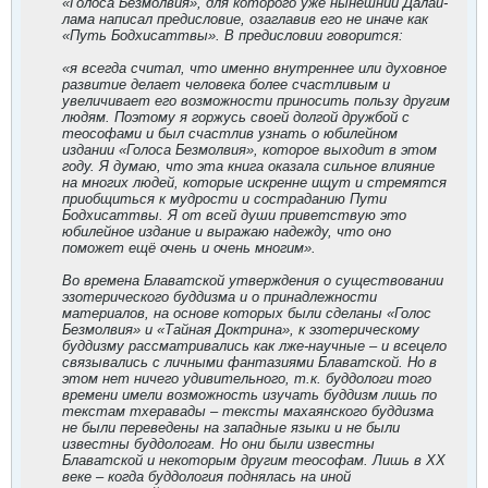
«Голоса Безмолвия», для которого уже нынешний Далай-
лама написал предисловие, озаглавив его не иначе как
«Путь Бодхисаттвы». В предисловии говорится:
«я всегда считал, что именно внутреннее или духовное
развитие делает человека более счастливым и
увеличивает его возможности приносить пользу другим
людям. Поэтому я горжусь своей долгой дружбой с
теософами и был счастлив узнать о юбилейном
издании «Голоса Безмолвия», которое выходит в этом
году. Я думаю, что эта книга оказала сильное влияние
на многих людей, которые искренне ищут и стремятся
приобщиться к мудрости и состраданию Пути
Бодхисаттвы. Я от всей души приветствую это
юбилейное издание и выражаю надежду, что оно
поможет ещё очень и очень многим».
Во времена Блаватской утверждения о существовании
эзотерического буддизма и о принадлежности
материалов, на основе которых были сделаны «Голос
Безмолвия» и «Тайная Доктрина», к эзотерическому
буддизму рассматривались как лже-научные – и всецело
связывались с личными фантазиями Блаватской. Но в
этом нет ничего удивительного, т.к. буддологи того
времени имели возможность изучать буддизм лишь по
текстам тхеравады – тексты махаянского буддизма
не были переведены на западные языки и не были
известны буддологам. Но они были известны
Блаватской и некоторым другим теософам. Лишь в XX
веке – когда буддология поднялась на иной