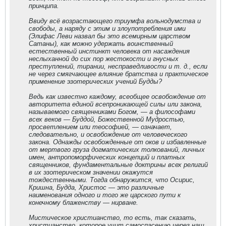
принципа.
Ввиду всё возрастающего триумфа вольнодумства и
свободы, а наряду с этим и злоупотребления ими
(Элифас Леви назвал бы это всемирным царством
Сатаны), как можно удержать воинственный
естественный инстинкт человека от насаждения
неслыханной до сих пор жестокости и гнусных
преступлений, тирании, несправедливости и т. д., если
не через смягчающее влияние братства и практическое
применение эзотерических учений Будды?
Ведь как известно каждому, всеобщее освобождение от
авторитета единой всепроникающей силы или закона,
называемого священниками Богом, — а философами
всех веков — Буддой, Божественной Мудростью,
просветлением или теософией, — означает,
следовательно, и освобождение от человеческого
закона. Однажды освобожденные от оков и избавленные
от мертвого груза догматических толкований, личных
имен, антропоморфических концепций и платных
священников, фундаментальные доктрины всех религий
в их эзотерическом значении окажутся
тождественными. Тогда обнаружится, что Осирис,
Кришна, Будда, Христос — это различные
наименования одного и того же царского пути к
конечному блаженству — нирване.
Мистическое христианство, то есть, так сказать,
христианство, которое учит самоспасению через наш