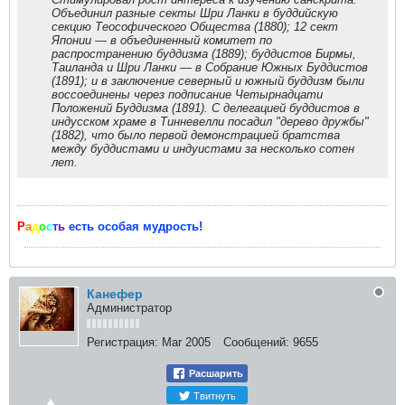
Объединил разные секты Шри Ланки в буддийскую
секцию Теософического Общества (1880); 12 сект
Японии — в объединенный комитет по
распространению буддизма (1889); буддистов Бирмы,
Таиланда и Шри Ланки — в Собрание Южных Буддистов
(1891); и в заключение северный и южный буддизм были
воссоединены через подписание Четырнадцати
Положений Буддизма (1891). С делегацией буддистов в
индусском храме в Тинневелли посадил "дерево дружбы"
(1882), что было первой демонстрацией братства
между буддистами и индуистами за несколько сотен
лет.
Р
а
д
о
с
т
ь
есть особая мудрость!
Канефер
Администратор
Регистрация:
Mar 2005
Сообщений:
9655
Расшарить
Твитнуть