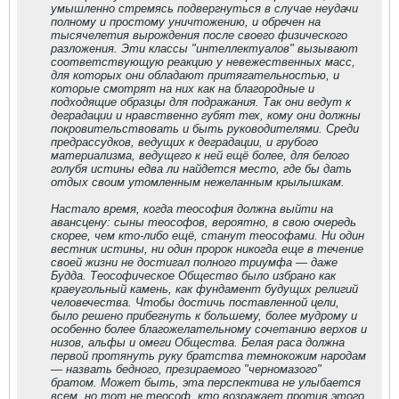
умышленно стремясь подвергнуться в случае неудачи
полному и простому уничтожению, и обречен на
тысячелетия вырождения после своего физического
разложения. Эти классы "интеллектуалов" вызывают
соответствующую реакцию у невежественных масс,
для которых они обладают притягательностью, и
которые смотрят на них как на благородные и
подходящие образцы для подражания. Так они ведут к
деградации и нравственно губят тех, кому они должны
покровительствовать и быть руководителями. Среди
предрассудков, ведущих к деградации, и грубого
материализма, ведущего к ней ещё более, для белого
голубя истины едва ли найдется место, где бы дать
отдых своим утомленным нежеланным крылышкам.
Настало время, когда теософия должна выйти на
авансцену: сыны теософов, вероятно, в свою очередь
скорее, чем кто-либо ещё, станут теософами. Ни один
вестник истины, ни один пророк никогда еще в течение
своей жизни не достигал полного триумфа — даже
Будда. Теософическое Общество было избрано как
краеугольный камень, как фундамент будущих религий
человечества. Чтобы достичь поставленной цели,
было решено прибегнуть к большему, более мудрому и
особенно более благожелательному сочетанию верхов и
низов, альфы и омеги Общества. Белая раса должна
первой протянуть руку братства темнокожим народам
— назвать бедного, презираемого "черномазого"
братом. Может быть, эта перспектива не улыбается
всем, но тот не теософ, кто возражает против этого