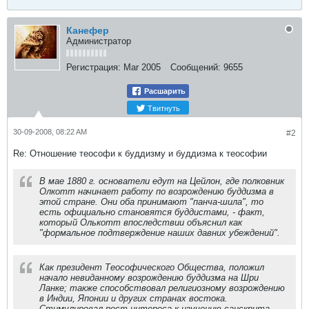
Канефер
Администратор
Регистрация:
Mar 2005
Сообщений:
9655
Расшарить
Твитнуть
30-09-2008, 08:22 AM
#2
Re: Отношение теософи к буддизму и буддизма к теософии
В мае 1880 г. основатели едут на Цейлон, где полковник
Олкотт начинает работу по возрождению буддизма в
этой стране. Они оба принимают "панча-шила", то
есть официально становятся буддистами, - факт,
который Олькотт впоследствии объяснил как
"формальное подтверждение наших давних убеждений".
Как президент Теософического Общества, положил
начало невиданному возрождению буддизма на Шри
Ланке; также способствовал религиозному возрождению
в Индии, Японии и других странах востока.
Стимулировал рост интереса к изучению санскрита.