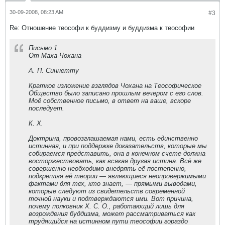
30-09-2008, 08:23 AM
#3
Re: Отношение теософи к буддизму и буддизма к теософии
Письмо 1
От Маха-Чохана
А. П. Синнетту
Краткое изложение взглядов Чохана на Теософическое
Общество было записано прошлым вечером с его слов.
Моё собственное письмо, в ответ на ваше, вскоре
последует.
К. Х.
Доктрина, провозглашаемая нами, есть единственно
истинная, и при поддержке доказательств, которые мы
собираемся представить, она в конечном счете должна
восторжествовать, как всякая другая истина. Всё же
совершенно необходимо внедрять её постепенно,
подкрепляя её теории — являющиеся неопровержимыми
фактами для тех, кто знает, — прямыми выводами,
которые следуют из свидетельств современной
точной науки и подтверждаются ими. Вот причина,
почему полковник Х. С. О., работающий лишь для
возрождения буддизма, может рассматриваться как
трудящийся на истинном пути теософии гораздо