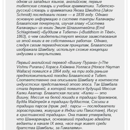
одном из западных языков, английском, первые
тибетские словарь и учебник грамматики. Тибетско-
русский словарь и грамматика Якова Шмидта (Jakov
Schmidt) последовали позже — в 1839 году. Однако
основную информацию о системе тантры Калачакры
Блаватская почерпнула, изучая главу «Система
Калачакры» из книги Эмиля Шлагинтвейта (Emil
Schlagintweit) «Буддизм в Тибете» («Buddhism in Tibet»,
1863), о чем свидетельствуют многие заимствования
из этой книги в ее собственных работах. Однако,
следуя своим переводческим принципам, Блаватская
изображала Шамбалу, используя схожие концепции
индуизма и оккультизма.
Первый английский перевод «Вишну Пурана» («The
Vishnu Purana») Хораса Хэймана Уолласа (Horace Hayman
Wallace) появился в 1864 году, на три года раньше
предположительной поездки Блаватской в Тибет.
Соответственно она описывала Шамбалу в контексте
индуистских представлений этого эпоса. Так Шамбала
стала деревней, в которой появится будущий Мессия
Калки Аватар. Блаватская писала: «Калки — это
Вишну, Мессия на белой лошади в традиции брахманов,
Будда Майтрейя в традиции буддистов, Сосиош в
традиции парсов (прим. ред.: парсы — последователи
зороастризма, живущие в Индии или Пакистане), Иисус
в христианской традиции». Она также утверждала,
что Шанкарачарья, основавший традицию адвайта
веданты в начале IX века, «все еще живет среди
братства Шамбалы, за Гималаями».