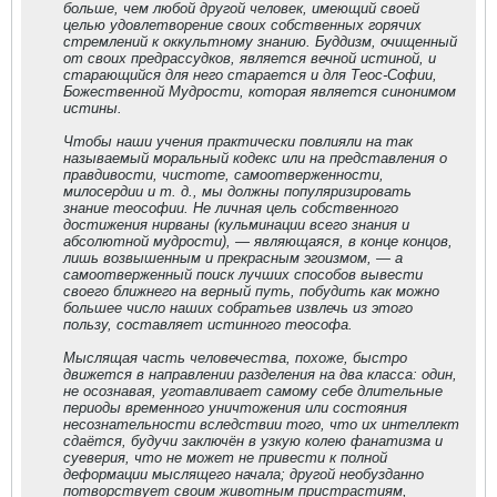
больше, чем любой другой человек, имеющий своей
целью удовлетворение своих собственных горячих
стремлений к оккультному знанию. Буддизм, очищенный
от своих предрассудков, является вечной истиной, и
старающийся для него старается и для Теос-Софии,
Божественной Мудрости, которая является синонимом
истины.
Чтобы наши учения практически повлияли на так
называемый моральный кодекс или на представления о
правдивости, чистоте, самоотверженности,
милосердии и т. д., мы должны популяризировать
знание теософии. Не личная цель собственного
достижения нирваны (кульминации всего знания и
абсолютной мудрости), — являющаяся, в конце концов,
лишь возвышенным и прекрасным эгоизмом, — а
самоотверженный поиск лучших способов вывести
своего ближнего на верный путь, побудить как можно
большее число наших собратьев извлечь из этого
пользу, составляет истинного теософа.
Мыслящая часть человечества, похоже, быстро
движется в направлении разделения на два класса: один,
не осознавая, уготавливает самому себе длительные
периоды временного уничтожения или состояния
несознательности вследствии того, что их интеллект
сдаётся, будучи заключён в узкую колею фанатизма и
суеверия, что не может не привести к полной
деформации мыслящего начала; другой необузданно
потворствует своим животным пристрастиям,