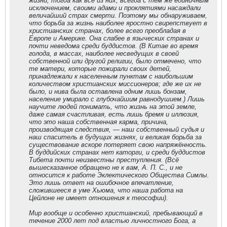
жизни, тогда как все из них, всегда с тем же единичным
исключением, своими адами и проклятиями насаждали
величайший страх смерти. Поэтому мы обнаруживаем,
что борьба за жизнь наиболее яростно свирепствует в
христианских странах, более всего преобладая в
Европе и Америке. Она слабее в языческих странах и
почти неведома среди буддистов. (В Китае во время
голода, в массах, наиболее несведущих в своей
собственной или другой религии, было отмечено, что
те матери, которые пожирали своих детей,
принадлежали к населенным пунктам с наибольшим
количеством христианских миссионеров; где же их не
было, и нива была оставлена одним лишь бонзам,
население умирало с глубочайшим равнодушием.) Лишь
научите людей понимать, что жизнь на этой земле,
даже самая счастливая, есть лишь бремя и иллюзия,
что это наша собственная карма, причина,
производящая следствия, — наш собственный судья и
наш спаситель в будущих жизнях, и великая борьба за
существование вскоре потеряет свою напряжённость.
В буддийских странах нет каторги, и среди буддистов
Тибета почти неизвестны преступления. (Всё
вышесказанное обращено не к вам, А. П. С., и не
относится к работе Эклектического Общества Симлы.
Это лишь ответ на ошибочное впечатление,
сложившееся в уме Хьюма, что наша работа на
Цейлоне не имеет отношения к теософии).
Мир вообще и особенно христианский, пребывающий в
течение 2000 лет под властью личностного Бога, а