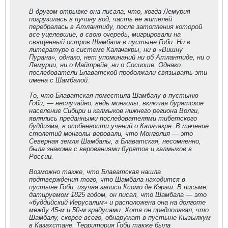
В другом отрывке она писала, что, когда Лемурия
погрузилась в пучину вод, часть ее жителей
перебралась в Атлантиду, после затопления которой
все уцелевшие, в свою очередь, мигрировали на
священный остров Шамбала в пустыне Гоби. Ни в
литературе о системе Калачакры, ни в «Вишну
Пурана», однако, нет упоминаний ни об Атлантиде, ни о
Лемурии, ни о Майтрейе, ни о Сосиоше. Однако
последователи Блаватской продолжали связывать эти
имена с Шамбалой.
То, что Блаватская поместила Шамбалу в пустыню
Гоби, — неслучайно, ведь монголы, включая бурятское
население Сибири и калмыков нижнего региона Волги,
являлись преданными последователями тибетского
буддизма, в особенности учений о Калачакре. В течение
столетий монголы веровали, что Монголия — это
Северная земля Шамбалы, а Блаватская, несомненно,
была знакома с верованиями бурятов и калмыков в
России.
Возможно также, что Блаватская нашла
подтверждения того, что Шамбала находится в
пустыне Гоби, изучая записи Ксомо де Кэрэш. В письме,
датируемом 1825 годом, он писал, что Шамбала — это
«буддийский Иерусалим» и расположена она на долготе
между 45-м и 50-м градусами. Хотя он предполагал, что
Шамбалу, скорее всего, обнаружат в пустыне Кызылкум
в Казахстане. Территория Гоби также была