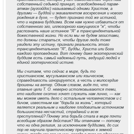
собственный седьмой принцип, освобожденный парам-
атман (аугоэйдос) называемый одними Христом, а
другими — Буддой и эквивалентом воскресения и нового
рождения в духе, — будет признано той же истиной,
что и нирвана буддизма. Всем нам нужно избавиться от
собственного эго, иллюзорного кажущегося "я", чтобы
распознать наше истинное "Я" в трансцендентальной
божественной жизни. Но если мы не будем эгоистами,
то должны стараться, чтобы другие люди тоже
увидели эту истину, признали реальность этого
трансцендентального "Я", Будды, Христа или Бога
каждого проповедника. Вот почему даже экзотерический
буддизм есть самый надежный путь, ведущий людей к
единой эзотерической истине.
Мы считаем, что сейчас в мире, будь то
христианском, мусульманском или языческом,
справедливость игнорируется, а честь и милосердие
брошены на ветер. Одним словом, видя то, что
главные цели Т. О. неверно истолковываются теми,
кто наиболее охотно хочет служить нам лично, — как
мы можем иметь дело с остальным человечеством и с
бичом, известным как "борьба за жизнь", который
является реальным и наиболее плодовитым источником
большинства несчастий, страданий и всех
преступлений? Почему эта борьба стала в мире почти
всеобщим образом действия? Мы отвечаем — потому
что ни одна религия, за исключением буддизма, до сих
пор не научила практическому презрению к земной