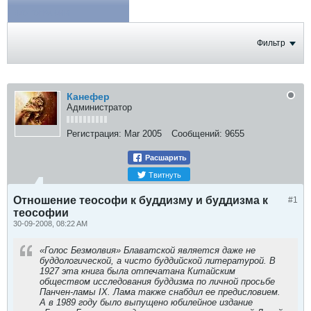
ФОТОГРАФИИ
Фильтр
Канефер
Администратор
Регистрация:
Mar 2005
Сообщений:
9655
Расшарить
Твитнуть
Отношение теософи к буддизму и буддизма к
#1
теософии
30-09-2008, 08:22 AM
«Голос Безмолвия» Блаватской является даже не
буддологической, а чисто буддийской литературой. В
1927 эта книга была отпечатана Китайским
обществом исследования буддизма по личной просьбе
Панчен-ламы IX. Лама также снабдил ее предисловием.
А в 1989 году было выпущено юбилейное издание