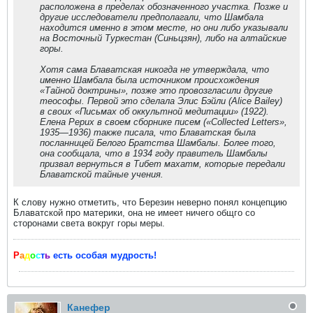
расположена в пределах обозначенного участка. Позже и
другие исследователи предполагали, что Шамбала
находится именно в этом месте, но они либо указывали
на Восточный Туркестан (Синьцзян), либо на алтайские
горы.
Хотя сама Блаватская никогда не утверждала, что
именно Шамбала была источником происхождения
«Тайной доктрины», позже это провозгласили другие
теософы. Первой это сделала Элис Бэйли (Alice Bailey)
в своих «Письмах об оккультной медитации» (1922).
Елена Рерих в своем сборнике писем («Collected Letters»,
1935—1936) также писала, что Блаватская была
посланницей Белого Братства Шамбалы. Более того,
она сообщала, что в 1934 году правитель Шамбалы
призвал вернуться в Тибет махатм, которые передали
Блаватской тайные учения.
К слову нужно отметить, что Березин неверно понял концепцию
Блаватской про материки, она не имеет ничего общго со
сторонами света вокруг горы меры.
Р
а
д
о
с
т
ь
есть особая мудрость!
Канефер