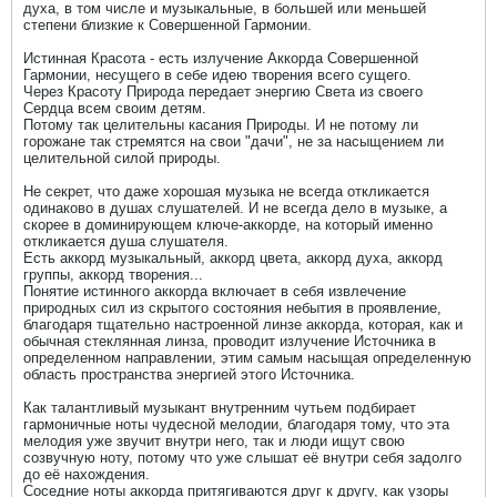
духа, в том числе и музыкальные, в большей или меньшей
степени близкие к Совершенной Гармонии.
Истинная Красота - есть излучение Аккорда Совершенной
Гармонии, несущего в себе идею творения всего сущего.
Через Красоту Природа передает энергию Света из своего
Сердца всем своим детям.
Потому так целительны касания Природы. И не потому ли
горожане так стремятся на свои "дачи", не за насыщением ли
целительной силой природы.
Не секрет, что даже хорошая музыка не всегда откликается
одинаково в душах слушателей. И не всегда дело в музыке, а
скорее в доминирующем ключе-аккорде, на который именно
откликается душа слушателя.
Есть аккорд музыкальный, аккорд цвета, аккорд духа, аккорд
группы, аккорд творения...
Понятие истинного аккорда включает в себя извлечение
природных сил из скрытого состояния небытия в проявление,
благодаря тщательно настроенной линзе аккорда, которая, как и
обычная стеклянная линза, проводит излучение Источника в
определенном направлении, этим самым насыщая определенную
область пространства энергией этого Источника.
Как талантливый музыкант внутренним чутьем подбирает
гармоничные ноты чудесной мелодии, благодаря тому, что эта
мелодия уже звучит внутри него, так и люди ищут свою
созвучную ноту, потому что уже слышат её внутри себя задолго
до её нахождения.
Соседние ноты аккорда притягиваются друг к другу, как узоры