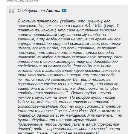
14-07-2024, 19:25 PM
Сообщение от
Арьяна
Я конечно попытаюсь угадать, что именно у вас
прекрасно. Но, как сказано в Гранях АЙ, " 849. (Гуру). И
понятно ли, наконец, что свое внутреннее выносим
вовне и приписываем ему, ставшему ошибочно
внешним, силу воздействия на нас, в то время как все
внутри и внешнее силу над сознанием лишь постольку
имеет, поскольку оно, то есть сознание, не желает
признать, что именно оно, и лишь только оно одно
налагает на любое внешнее явление свою окраску, свое
отношение и свою характеристику для дальнейшего
воздействия на самого себя. Это поймите, иначе
останетесь в заколдованном круге прежних иллюзий о
том, что внешние явления несут вам сами по себе
нечто, от вас не зависящее. Вы, вы, и только вы
окрашиваете каждое из них в свой цвет, и по окраске
вашей они и влияют на вас же. Это поймите, чтобы
свободу свою завоевать. " . Первое аудио - нечто
нежное с мужским началом. Но второе аудио - тоже
Индия, на мой взгляд, сильно связано со строкой. "
Благословенна Индия! Ибо ты одна сохранила понятие
Учителя и ученика. " из кн. Агни Йога, 205 и, возможно,
нравится далеко не всем женщинам. Мне кажется, что
лучше обсудить то или иное музыкальное
произведение, чтобы лучше узнать ваше "прекрасное
далеко", ведь. " пересчитывать листья манго " никто
не хочет. [ жаль, что mp3 не загружается]