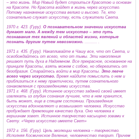
– это жизнь. Мир Новый будет строиться Красотою и основан
на Красоте. Но Красота войдет в жизнь через искусство.
Потому назначение искусства велико и высоко. Те, кто
сознательно служат искусству, есть служители Света.
1970 г. 423. (Гуру).
О познавательном значении искусства
думают мало. А между тем искусство – это путь
познавания тех явлений и областей жизни, которые
познать другим путем невозможно.
.......... .
1971 г. 435. (Гуру). Накапливайте в Чашу все, что от Света, и
освобождайтесь от всего, что от тьмы. Эти накопления
решают путь духа в Надземном. Все прекрасное, основанное на
принципе Красоты, взять можем с собою, но оберегитесь от
безобразия. Старайтесь войти в мир Красоты.
Это легче
всего через искусство.
Время найдите помыслить о нем и
приблизиться к нему практически, путем сознательного
ознакомления с произведениями искусства.
1971 г. 468. (Гуру). Истинное искусство задачей своей имеет
извлекать из глубин сознания лучшее, что в нем хранится,
быть может, еще в спящем состоянии. Произведения
искусства вдохновляют и возвышают человека. Искусство
пробуждает дремлющее качество духа. Оно человека к
вершинам зовет. Истинное творчество насыщено зовами к
Свету. «Через искусство имеете Свет»
1972 г. 156. (Гуру). Цель эволюции человека – творчество.
Исполняя Космическое Веление, человечество творит. Причем