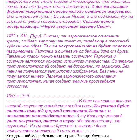
творчество это столь широко и многообразно, что охватить
его во всех его формах почти невозможно.
И все же высшею
формою творчества человеческого остается искусство.
Оно открывает пути к Высшим Мирам, и оно поднимает дух на
высшие ступени совершенствования.
Сказано ясно и
исчерпывающе: «Через искусство имеете Свет».
1972 г. 510. (Гуру). Синтез, или гармоническое сочетание
красок, создает картину или полотно, передающие творимый
художником образ. Так и
в искусстве синтез будет основою
творчества
. Гармония и синтез не отделимы друг от друга.
Гармонию красок можно назвать созвучием. Гармония и
созвучие являются основою истинного творчества. Сочетание
противоположностей создает не диссонанс, но гармонию. Без
тени не получается выпуклости изображения. Без тени не
получается ничего. Явление гармонического сочетания
противоположных начал создает великие произведения
искусства.
1953 г. 19 А. ..................................................
.................................................. .......В деле познавания высших
энергий искусству отводится особая роль.
Искусство будем
считать высшей формой познавания Истины, и
познавания непосредственного.
И ту Красоту, которой
учит искусство, внесем в науку
, ибо прекрасен мир, ею
изучаемый. И сочетание Красоты и знания и даст
человечеству утраченный путь жизни. ........ .
Как дальний маяк безмолвно горить Звезда Урусвати.