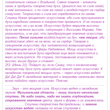
сознательно связью с Владыкой. Самое главное – вложить
огонь в продукты творчества духа. Ценится оно по силе огней,
в нем заложенных, и по силе же огней и воздействует на сердце
созвучное. Творчество и сила его определяются по огням.
Страна Новая процветет искусством, ибо сила проснувшегося
духа народного огненно в творчестве проявится. И не только в
искусстве, но и во всем. Искусство будет мерилом высоты
духа как явление высшее, связующее с Высшими Мирами. Уже
указывалось, и не раз, что преобразующее значение искусства
огромно.
Песня сильнее
воздействует на дух,
чем лекция
, ибо
воздействие идет не на мозг, но на сердце. Говорим о
священном искусстве, дух человеческий возвышающем и
поднимающем его в Сферы Надземные. Мощь искусства в
смысле воспитания духа народного еще мало понимается и
мало используется. Но страна, поставившая искусство
высоко, выше других и станет. ..... .
253. (Июнь 21). Поймут ли, если Скажу, что к космическому
могуществу духа путь кратчайший лежит через искусство. К
овладению творческой мощью путь – через искусство ведет.
Да! Да! Да! К овладению материей и энергиями огненными легче
всего подойти через искусство. Поясню:
.................................................. ..................................................
.......Звук – это мощная сила. Искусство ведет к овладению
звуком.
Музыкальная область – лишь только начальная
ступень. Но надо знать, надо же знать глубочайшее,
сокровенное значение
цвета, звука и формы и их взаимосвязь.
................... Ступени творчества беспредельны, и
земное
искусство ведет
человека по этим ступеням к