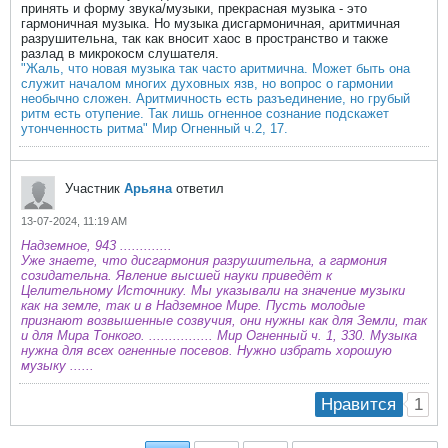
принять и форму звука/музыки, прекрасная музыка - это
гармоничная музыка. Но музыка дисгармоничная, аритмичная
разрушительна, так как вносит хаос в пространство и также
разлад в микрокосм слушателя.
"Жаль, что новая музыка так часто аритмична. Может быть она
служит началом многих духовных язв, но вопрос о гармонии
необычно сложен. Аритмичность есть разъединение, но грубый
ритм есть отупение. Так лишь огненное сознание подскажет
утонченность ритма" Мир Огненный ч.2​, 17.
Участник
Арьяна
ответил
13-07-2024, 11:19 AM
Надземное, 943 .............
Уже знаете, что дисгармония разрушительна, а гармония
созидательна. Явление высшей науки приведёт к
Целительному Источнику. Мы указывали на значение музыки
как на земле, так и в Надземное Мире. Пусть молодые
признают возвышенные созвучия, они нужны как для Земли, так
и для Мира Тонкого. ................ Мир Огненный ч. 1, 330. Музыка
нужна для всех огненные посевов. Нужно избрать хорошую
музыку ......
1
Нравится