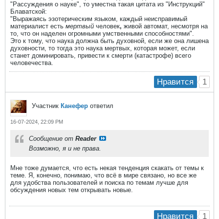
"Рассуждения о науке", то уместна такая цитата из "Инструкций"
Блаватской:
"Выражаясь эзотерическим языком, каждый неисправимый
материалист есть
мертвый
человек
,
живой автомат, несмотря на
то, что он наделен огромными умственными способностями".
Это к тому, что наука должна быть духовной, если же она лишена
духовности, то тогда это наука мертвых, которая может, если
станет доминировать, привести к смерти (катастрофе) всего
человечества.
1
Нравится
Участник
Канефер
ответил
16-07-2024, 22:09 PM
Сообщение от
Reader
Возможно, я и не права.
Мне тоже думается, что есть некая тенденция скакать от темы к
теме. Я, конечно, понимаю, что всё в мире связано, но все же
для удобства пользователей и поиска по темам лучше для
обсуждения новых тем открывать новые.
1
Нравится