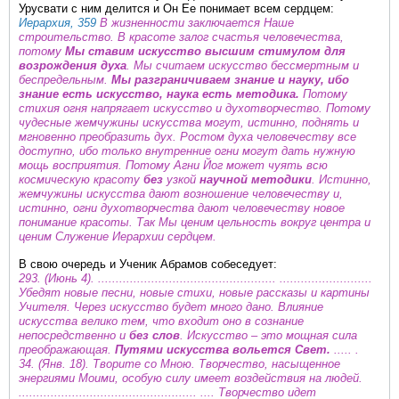
Урусвати с ним делится и Он Ее понимает всем сердцем:
Иерархия, 359
В жизненности заключается Наше
строительство. В красоте залог счастья человечества,
потому
Мы ставим искусство высшим стимулом для
возрождения духа
. Мы считаем искусство бессмертным и
беспредельным.
Мы разграничиваем знание и науку, ибо
знание есть искусство, наука есть методика.
Потому
стихия огня напрягает искусство и духотворчество. Потому
чудесные жемчужины искусства могут, истинно, поднять и
мгновенно преобразить дух. Ростом духа человечеству все
доступно, ибо только внутренние огни могут дать нужную
мощь восприятия. Потому Агни Йог может чуять всю
космическую красоту
без
узкой
научной методики
. Истинно,
жемчужины искусства дают возношение человечеству и,
истинно, огни духотворчества дают человечеству новое
понимание красоты. Так Мы ценим цельность вокруг центра и
ценим Служение Иерархии сердцем.
В свою очередь и Ученик Абрамов собеседует:
293. (Июнь 4). .................................................. ..........................
Убедят новые песни, новые стихи, новые рассказы и картины
Учителя. Через искусство будет много дано. Влияние
искусства велико тем, что входит оно в сознание
непосредственно и
без слов
. Искусство – это мощная сила
преображающая.
Путями искусства вольется Свет.
..... .
34. (Янв. 18). Творите со Мною. Творчество, насыщенное
энергиями Моими, особую силу имеет воздействия на людей.
.................................................. .... Творчество идет