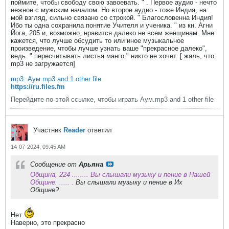
поймите, чтобы свободу свою завоевать. " . Первое аудио - нечто
нежное с мужским началом. Но второе аудио - тоже Индия, на
мой взгляд, сильно связано со строкой. " Благословенна Индия!
Ибо ты одна сохранила понятие Учителя и ученика. " из кн. Агни
Йога, 205 и, возможно, нравится далеко не всем женщинам. Мне
кажется, что лучше обсудить то или иное музыкальное
произведение, чтобы лучше узнать ваше "прекрасное далеко",
ведь. " пересчитывать листья манго " никто не хочет. [ жаль, что
mp3 не загружается]
mp3: Аум.mp3 and 1 other file
https://ru.files.fm
Перейдите по этой ссылке, чтобы играть Аум.mp3 and 1 other file
Участник
Reader
ответил
14-07-2024, 09:45 AM
Сообщение от
Арьяна
Община, 224 ........ Вы слышали музыку и пение в Нашей
Общине. ..... .
Вы слышали музыку и пение в Их
Общине?
Нет
Наверно, это прекрасно