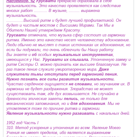
Надземное, 42
Урусвати
прекрасно образовала в себе
музыкальность. Это качество проявляется как следствие
многих работ ........... В музыке, ......... выражена
музыкальность.
..............Высший ритм и будет лучшей профилактикой. Он
будет и чистым мостом с Высшими Мирами. Так Мы в
Обители Нашей утверждаем Красоту.
Урусвати
отмечала, что музыка сфер состоит из гармонии
ритма. Именно это качество несет человечеству вдохновение.
Люди обычно не мыслят о таких источниках их вдохновения, но
если бы подумали, то очень облегчили бы Нашу работу.
Вы знаете и
об
особых
музыкальных инструментах
,
имеющихся у Нас.
Урусвати их слышала.
Утонченную гамму и
ритм Сестры О. можно признать как высшее благозвучие. Не
раз такое пение служило умиротворению мира.
Даже
служители тьмы отступали перед гармонией пения.
Нужно познать все силы развития музыкальности.
Чувство сердечное ощущается
не словами
, но звучанием их. В
гармонии не будет раздражения. Злорадство не может
существовать там, где дух возвышается. Не случайно в
древности эпические заветы
пелись
, не только для
механического запоминания, но и
для вдохновения
. Мы не
утомляемся тоже по причине ритма и гармонии.
Явление музыкальности нужно развивать
с начальных дней.
1952 год Часть I
310. Метод ускорения и утончения во всем. Явление Моего
Учения не имеет пределов, ибо является выражением