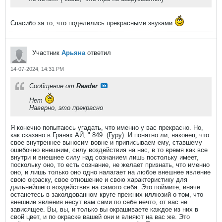
Спасибо за то, что поделились прекрасными звуками
Участник
Арьяна
ответил
14-07-2024, 14:31 PM
Сообщение от
Reader
Нет
Наверно, это прекрасно
Я конечно попытаюсь угадать, что именно у вас прекрасно. Но,
как сказано в Гранях АЙ, " 849. (Гуру). И понятно ли, наконец, что
свое внутреннее выносим вовне и приписываем ему, ставшему
ошибочно внешним, силу воздействия на нас, в то время как все
внутри и внешнее силу над сознанием лишь постольку имеет,
поскольку оно, то есть сознание, не желает признать, что именно
оно, и лишь только оно одно налагает на любое внешнее явление
свою окраску, свое отношение и свою характеристику для
дальнейшего воздействия на самого себя. Это поймите, иначе
останетесь в заколдованном круге прежних иллюзий о том, что
внешние явления несут вам сами по себе нечто, от вас не
зависящее. Вы, вы, и только вы окрашиваете каждое из них в
свой цвет, и по окраске вашей они и влияют на вас же. Это