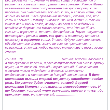
Беспредельности. Учение не имеет конца. Расширяется и
растет в соответствии с развитием сознания. Учение Жизни
охватывает не только морально-этическую сторону жизни
человека, оно охватывает всю его жизнь, и всякую жизнь, от
атома до звезд, и все проявления материи, словом, всё, что
есть в Космосе. Потому и названо Учением Жизни. А так как
живет всё и жизнь везде, всюду и во всем в ее видимых и
невидимых формах, то можно сказать, что Учение Жизни
жизнью и ограничено, то есть беспредельно. Наука, искусство,
философия и религия
лишь его фазы
и постольку истинны,
поскольку
в гармонии с ним.
Учение, будучи синтетическим,
объединяет все формы жизни во всех ее проявлениях, и
осмыслить и понять любое явление можно лишь с точки зрения
Учения.
25 (Янв. 18). ..................................... Четкая ясность вводится
в мир духовных явлений, и рассматриваются они сквозь призму
науки, но не прежней, ложной и ограниченной. К космическим
энергиям нельзя подходить с детским мышлением
средневековья и жестокостью дикарей черных веков.
В деле
познавания высших энергий искусству отводится особая
роль. Искусство будем считать высшей формой
познавания Истины, и познавания непосредственного. И
ту Красоту, которой учит искусство, внесем в науку, ибо
прекрасен мир, ею изучаемый.
.................... .