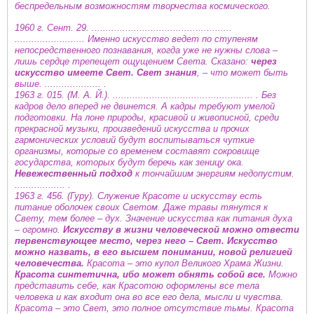
беспредельным возможностям творчества космического.
1960 г. Сент. 29. ..................................................
......................... Именно искусство ведет по ступеням
непосредственного познавания, когда уже не нужны слова –
лишь сердце трепещет ощущением Света. Сказано:
через
искусство имеете Свет. Свет знания
, – что может быть
выше. .................... .
1963 г. 015. (М. А. Й.). .................................................. . Без
кадров дело вперед не двинется. А кадры требуют умелой
подготовки. На лоне природы, красивой и живописной, среди
прекрасной музыки, произведений искусства и прочих
гармонических условий будут воспитываться чуткие
организмы, которые со временем составят сокровище
государства, которых будут беречь как зеницу ока.
Невежественный подход
к тончайшим энергиям недопустим.
.................. .
1963 г. 456. (Гуру). Служение Красоте и искусству есть
питание оболочек своих Светом. Даже травы тянутся к
Свету, тем более – дух. Значение искусства как питания духа
– огромно.
Искусству в жизни человеческой можно отвести
первенствующее место, через него – Свет. Искусство
можно назвать, в его высшем понимании, новой религией
человечества.
Красота – это купол Великого Храма Жизни.
Красота синтетична, ибо может обнять собой все.
Можно
представить себе, как Красотою оформлены все тела
человека и как входит она во все его дела, мысли и чувства.
Красота – это Свет, это полное отсутствие тьмы. Красота