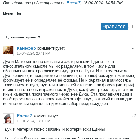
Последний раз редактировалось
Елена7
;
18-04-2024, 14:58 PM
.
Метки:
Нет
1
Нравится
комментариев: 2
Канефер
комментирует:
#
1
18-04-2024, 20:41 PM
Дух и Материя тесно связаны и эзотерически Едины. Но в
относительном смысле мы их разделяем, в том числе для
обозначения вектора развития идущего по Пути. И в этом смысле
Дух, конечно, в приоритете и первичен, он трансформирует материю,
формирует её и определяет её формы. Но и обратная взаимосвязь
тоже присутствует, пусть и в меньшей степени. Так форма (материя)
влияет на степень выраженности Духа, как фильтр фильтруя те или
иные качества проявляемого через нее Духа. Эта последняя идея в
своё время легла в основу китайского фэншуя, который в наши дни
во многом выродился в цирковой набор предрассудков...
Елена7
комментирует:
#
2
19-04-2024, 13:06 PM
"Дух и Материя тесно связаны и эзотерически Едины."
Да, в Агни Йоге гововорится о понятии "духоматерия", где материя