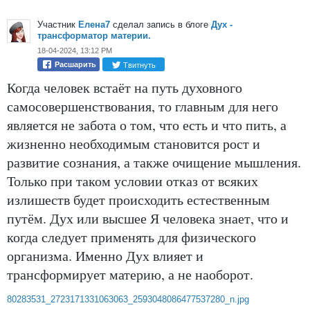
Участник
Елена7
сделал запись в блоге
Дух -
трансформатор материи.
18-04-2024, 13:12 PM
Твитнуть
Расшарить
Когда человек встаёт на путь духовного
самосовершенствования, то главным для него
является не забота о том, что есть и что пить, а
жизненно необходимым становится рост и
развитие сознания, а также очищение мышления.
Только при таком условии отказ от всяких
излишеств будет происходить естественным
путём. Дух или высшее Я человека знает, что и
когда следует применять для физического
организма. Именно Дух влияет и
трансформирует материю, а не наоборот.
80283531_2723171331063063_2593048086477537280_n.jpg