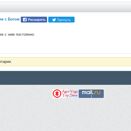
ие с Богом
Твитнуть
Расшарить
ве с ним постоянно.
нтарии.