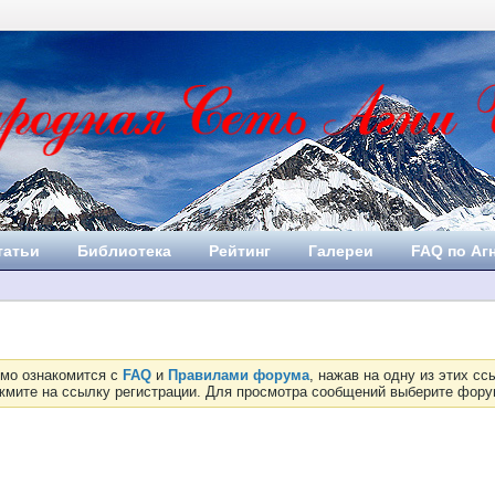
татьи
Библиотека
Рейтинг
Галереи
FAQ по Аг
имо ознакомится с
FAQ
и
Правилами форума
, нажав на одну из этих с
ажмите на ссылку регистрации. Для просмотра сообщений выберите фор