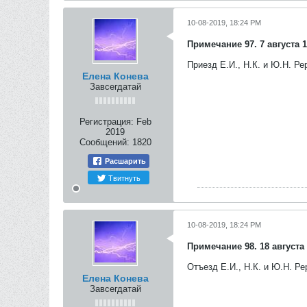
10-08-2019, 18:24 PM
Примечание 97. 7 августа 1
Приезд Е.И., Н.К. и Ю.Н. Р
Елена Конева
Завсегдатай
Регистрация:
Feb
2019
Сообщений:
1820
Расшарить
Твитнуть
10-08-2019, 18:24 PM
Примечание 98. 18 августа 
Отъезд Е.И., Н.К. и Ю.Н. Ре
Елена Конева
Завсегдатай