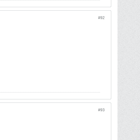
#92
#93