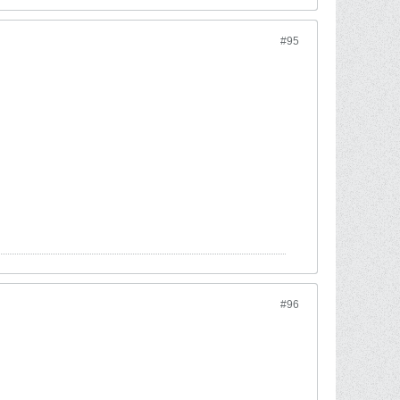
#95
#96