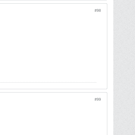
#98
#99