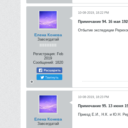
10-08-2019, 18:22 PM
Примечание 94. 16 мая 1926
Отбытие экспедиции Рерихов
Елена Конева
Завсегдатай
Регистрация:
Feb
2019
Сообщений:
1820
Расшарить
Твитнуть
10-08-2019, 18:23 PM
Примечание 95. 13 июня 19
Приезд Е.И., Н.К. и Ю.Н. Ре
Елена Конева
Завсегдатай