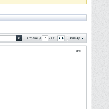
Страница
из
15
Фильтр
#91