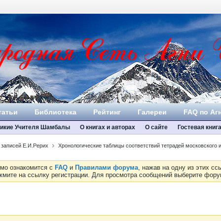
татьи
Библиотека
Рейтинг
Галереи
FAQ по Аг
икие Учителя Шамбалы
О книгах и авторах
О сайте
Гостевая книг
 записей Е.И.Рерих
Хронологические таблицы соответствий тетрадей московского 
имо ознакомится с
FAQ
и
Правилами форума
, нажав на одну из этих с
ажмите на ссылку регистрации. Для просмотра сообщений выберите фор