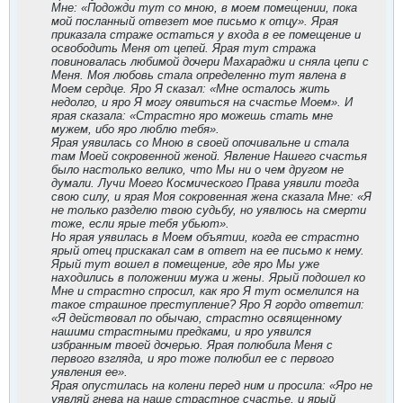
Мне: «Подожди тут со мною, в моем помещении, пока
мой посланный отвезет мое письмо к отцу». Ярая
приказала страже остаться у входа в ее помещение и
освободить Меня от цепей. Ярая тут стража
повиновалась любимой дочери Махараджи и сняла цепи с
Меня. Моя любовь стала определенно тут явлена в
Моем сердце. Яро Я сказал: «Мне осталось жить
недолго, и яро Я могу оявиться на счастье Моем». И
ярая сказала: «Страстно яро можешь стать мне
мужем, ибо яро люблю тебя».
Ярая уявилась со Мною в своей опочивальне и стала
там Моей сокровенной женой. Явление Нашего счастья
было настолько велико, что Мы ни о чем другом не
думали. Лучи Моего Космического Права уявили тогда
свою силу, и ярая Моя сокровенная жена сказала Мне: «Я
не только разделю твою судьбу, но уявлюсь на смерти
тоже, если ярые тебя убьют».
Но ярая уявилась в Моем объятии, когда ее страстно
ярый отец прискакал сам в ответ на ее письмо к нему.
Ярый тут вошел в помещение, где яро Мы уже
находились в положении мужа и жены. Ярый подошел ко
Мне и страстно спросил, как яро Я тут осмелился на
такое страшное преступление? Яро Я гордо ответил:
«Я действовал по обычаю, страстно освященному
нашими страстными предками, и яро уявился
избранным твоей дочерью. Ярая полюбила Меня с
первого взгляда, и яро тоже полюбил ее с первого
уявления ее».
Ярая опустилась на колени перед ним и просила: «Яро не
уявляй гнева на наше страстное счастье, и ярый