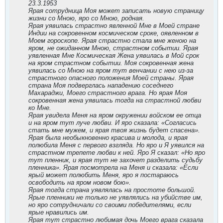
23.3.1953
Ярая сотрудница Моя может записать новую страницу
жизни со Мною, яро со Мною, родная.
Ярая уявилась страстно явленной Мне в Моей стране
Индии на сокровенном космическом сроке, оявленном в
Моем гороскопе. Ярая страстно стала мне женою на
яром, не ожиданном Мною, страстном событии. Ярая
уявленная Мне Космическая Жена уявилась в Мой срок
на яром страстном событии. Моя сокровенная жена
уявилась со Мною на яром тут венчании с нею из-за
страстного опасного положения Моей страны. Ярая
страна Моя подверглась нападению соседнего
Махараджи, Моего страстного врага. Но ярая Моя
сокровенная жена уявилась тогда на страстной любви
ко Мне.
Ярая увидела Меня на яром окружении войском ее отца
и на яром тут луче любви. И яро сказала: «Согласись
стать мне мужем, и ярая твоя жизнь будет спасена».
Ярая была необыкновенно красива и молода, и ярая
полюбила Меня с первого взгляда. Но яро и Я уявился на
страстном трепете любви к ней. Яро Я сказал: «Но яро
тут пленник, и ярая тут не захочет разделить судьбу
пленника». Ярая посмотрела на Меня и сказала: «Если
ярый может полюбить Меня, яро я постараюсь
освободить на яром новом бою».
Ярая тогда страна уявлялась на простоте большой.
Ярые пленники не только не уявлялись на убийстве им,
но яро сотрудничали со своими победителями, если
ярые нравились им.
Ярая тут страстно любимая дочь Моего врага сказала