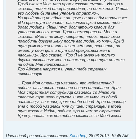
Ярый сказал Мне, что ярому грозит смерть. Но яро я
сказала, что мой отец справедлив, но не жесток. И ярая
его любовь была мне уявлена страстно».
Но ярый отец не сдался на ярые ее просьбы тотчас же:
«Но ярая тут не знает, насколько ярый может тебя
долго любить. Ярый тут достаточно красив для
уявления многих жен». Ярая посмотрела на Меня и
сказала: «Яро я не могу поверить, чтобы ярый смог
полюбить другую жену после его любви ко мне». Ярый
тут усмехнулся и яро сказал: «Но яро, вероятно, он
имеет у себя целый тут сад прекрасных жен и
наложниц». Яро сказал: «Яро Я не имею не только
других прекрасных жен и наложниц, и яро тут не имею
ни одной Мне наложницы».
Яро Аджита напрягся и уявил тебе страницу
сокровенную.
…Ярая Моя страница уявилась яро недоявленной,
родная, из-за ярого опасения нового страдания. Ярая
Моя страстная сотрудница оявилась со Мною на
счастье тут неописуемом, и яро не имел ни одной
наложницы, ни жены, кроме тебя одной. Ярая страница
эта с тобой уявилась мне лучшей страницей в Моей
тут жизни в Индии, родная, яро ничем не омраченной.
Ярая уявилась как волшебная сказка из-за Моей жены.
Последний раз редактировалось
Канефер
;
28-06-2019, 10:45 AM
.