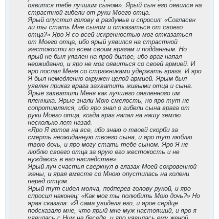
оявится тебе лучшим сыном». Ярый сын его оявился на
страстной гибели от руки Моего отца.
Ярый опустил голову в раздумье и спросил: «Согласен
ли ты стать Мне сыном и отказаться от своего
отца?» Яро Я со всей искренностью мог отказаться
от Моего отца, ибо ярый уявился на страстной
жестокости ко всем своим врагам и подданным. Но
ярый не был уявлен на ярой битве, ибо враг напал
неожиданно, и яро не мог оявиться со своей армией. И
яро послал Меня со стражниками удержать врага. И яро
Я был немедленно окружен целой армией. Ярым был
уявлен приказ врага захватить живыми отца и сына.
Ярые захватили Меня как лучшего оявленного им
пленника. Ярые знали Мою смелость, но яро тут не
сопротивлялся, ибо яро знал о гибели сына врага от
руки Моего отца, когда враг напал на нашу землю
несколько лет назад.
«Яро Я готов на все, ибо знаю о твоей скорби за
смерть неожиданную твоего сына, и яро тут люблю
твою дочь, и яро могу стать тебе сыном. Яро Я не
люблю своего отца за ярую его жестокость и не
нуждаюсь в его наследстве».
Ярый луч счастья сверкнул в глазах Моей сокровенной
жены, и ярая вместе со Мною опустилась на колени
перед отцом.
Ярый тут сидел молча, подперев голову рукой, и яро
спросил наконец: «Как мог ты полюбить Мою дочь?» Но
ярая сказала: «Я сама увидела его, и ярое сердце
подсказало мне, что ярый мне муж настоящий, и яро я
уявилась с Ним на беседе, и яро уявилась ему женой.