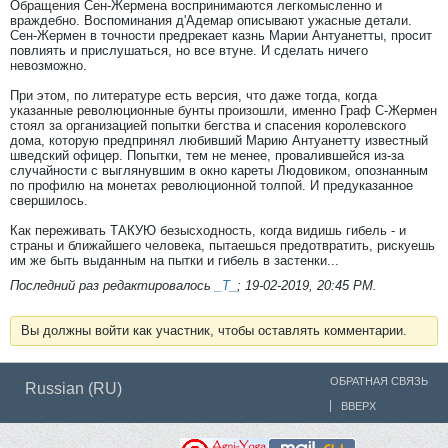
Обращения Сен-Жермена воспринимаются легкомысленно и
враждебно. Воспоминания д'Адемар описывают ужасные детали.
Сен-Жермен в точности предрекает казнь Марии Антуанетты, просит
повлиять и прислушаться, но все втуне. И сделать ничего
невозможно.
При этом, по литературе есть версия, что даже тогда, когда
указанные революционные бунты произошли, именно Граф С-Жермен
стоял за организацией попытки бегства и спасения королевского
дома, которую предпринял любивший Марию Антуанетту известный
шведский офицер. Попытки, тем не менее, провалившейся из-за
случайности с выглянувшим в окно кареты Людовиком, опознанным
по профилю на монетах революционной толпой. И предуказанное
свершилось.
Как переживать ТАКУЮ безысходность, когда видишь гибель - и
страны и ближайшего человека, пытаешься предотвратить, рискуешь
им же быть выданным на пытки и гибель в застенки...
Последний раз редактировалось
_T_
;
19-02-2019, 20:45 PM
.
Вы должны войти как участник, чтобы оставлять комментарии.
ОБРАТНАЯ СВЯЗЬ
Russian (RU)
ВВЕРХ