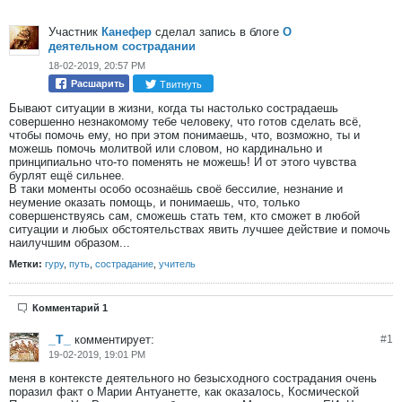
Участник
Канефер
сделал запись в блоге
О
деятельном сострадании
18-02-2019, 20:57 PM
Твитнуть
Расшарить
Бывают ситуации в жизни, когда ты настолько сострадаешь
совершенно незнакомому тебе человеку, что готов сделать всё,
чтобы помочь ему, но при этом понимаешь, что, возможно, ты и
можешь помочь молитвой или словом, но кардинально и
принципиально что-то поменять не можешь! И от этого чувства
бурлят ещё сильнее.
В таки моменты особо осознаёшь своё бессилие, незнание и
неумение оказать помощь, и понимаешь, что, только
совершенствуясь сам, сможешь стать тем, кто сможет в любой
ситуации и любых обстоятельствах явить лучшее действие и помочь
наилучшим образом...
Метки:
гуру
,
путь
,
сострадание
,
учитель
Комментарий 1
_T_
комментирует:
#
1
19-02-2019, 19:01 PM
меня в контексте деятельного но безысходного сострадания очень
поразил факт о Марии Антуанетте, как оказалось, Космической