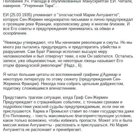
Половинке Уч. Ракоцци в опубликованных Манускриптах ЕИ. Читали,
наверное. "Утерянная Тара"...
ЕИ (25.03.1935) упоминает о "злосчастной Марии Антуанетте",
которую Сен-Жермен неоднократно письмами и лично предупреждал
о грозящем роке Франции, королевскому дому и многим близким. И
все Его советы и предупреждения принимались за обман и
оскорбление.
"Невежды утверждают, что Мы начинаем революции и смуты. Но мы
много раз пытались предупредить и предотвратить убийства и
разрушения. Сам Брат Раккоци исполнил высшую меру
человеколюбия и был отвергнут теми, о ком Он заботился. Остались
записи, уже общеизвестные, но некоторые лжецы называют Его
отцом французской революции" (Надз., 6).
Я читал большие цитаты из воспоминаний графини д'Адемар и
некоторую литературу по этому сюжету (предупреждения Сен-
Жермена Франции). Некогда пока собрать цельным дайджестом,
подитожу сложившимся впечатлением.
Представить трагизм ситуации, когда Граф Сен-Жермен
Предупреждает о страшнейших событиях, с точными сроками и
подробностями ужасной судьбы предупреждаемым, если они не
прислушаются. Карма и Промысел ставит во главе государства даже
Его Половинку, - тоесть максимально благоприятствующее условие,
какое только возможно, чтобы избежать пропасти. Может это и была
миссия жизни Антуанетты - распознать и прислушаться. Но Мария
Антуанетта не распознает и пренебрегает.