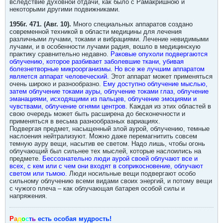
вследствие духовной отдачи, как было с Рамакришною и
некоторыми другими подвижниками.
1956г. 471. (Авг. 10).
Много специальных аппаратов создано
современной техникой в области медицины для лечения
различными лучами, токами и вибрациями. Лечение невидимыми
лучами, и в особенности лучами радия, вошло в медицинскую
практику сравнительно недавно.
Раковые опухоли подвергаются
облучению, которое разбивает заболевшие ткани, убивая
болезнетворные микроорганизмы. Но все же лучшим аппаратом
является аппарат человеческий.
Этот аппарат может применяться
очень широко и разнообразно.
Ему доступно облучение мыслью,
затем облучение токами ауры, облучение токами глаз, облучение
эманациями, исходящими из пальцев, облучение эмоциями и
чувствами, облучение огнями центров.
Каждая из этих областей в
свою очередь может быть расширена до бесконечности и
применяться в весьма разнообразных вариациях.
Подвергая предмет, насыщенный злой аурой, облучению, темные
наслоения нейтрализуют. Можно даже перемагнитить совсем
темную ауру вещи, насытив ее светом. Надо лишь, чтобы огонь
облучающий был сильнее тех мыслей, которые наслоились на
предмете.
Бессознательно люди аурой своей облучают все и
всех, с кем или с чем они входят в соприкосновение, облучают
светом или тьмою.
Люди носильные вещи подвергают особо
сильному облучению всеми видами своих энергий, и потому вещи
с чужого плеча – как облучающая батарея особой силы и
напряжения.
Р
а
д
о
с
т
ь
есть особая мудрость!