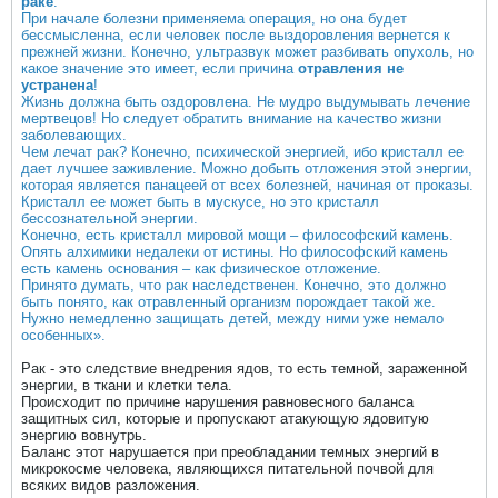
раке
.
При начале болезни применяема операция, но она будет
бессмысленна, если человек после выздоровления вернется к
прежней жизни. Конечно, ультразвук может разбивать опухоль, но
какое значение это имеет, если причина
отравления не
устранена
!
Жизнь должна быть оздоровлена. Не мудро выдумывать лечение
мертвецов! Но следует обратить внимание на качество жизни
заболевающих.
Чем лечат рак? Конечно, психической энергией, ибо кристалл ее
дает лучшее заживление. Можно добыть отложения этой энергии,
которая является панацеей от всех болезней, начиная от проказы.
Кристалл ее может быть в мускусе, но это кристалл
бессознательной энергии.
Конечно, есть кристалл мировой мощи – философский камень.
Опять алхимики недалеки от истины. Но философский камень
есть камень основания – как физическое отложение.
Принято думать, что рак наследственен. Конечно, это должно
быть понято, как отравленный организм порождает такой же.
Нужно немедленно защищать детей, между ними уже немало
особенных».
Рак - это следствие внедрения ядов, то есть темной, зараженной
энергии, в ткани и клетки тела.
Происходит по причине нарушения равновесного баланса
защитных сил, которые и пропускают атакующую ядовитую
энергию вовнутрь.
Баланс этот нарушается при преобладании темных энергий в
микрокосме человека, являющихся питательной почвой для
всяких видов разложения.