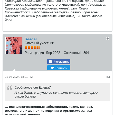
Порфирий Кавсокаливит
(заболевание гипофиза),
прп. Паисий
Святогорец
(заболевание толстого кишечника),
прп. Анастасия
Киевская
(заболевание молочных желез),
прп. Иоанн
Кронштадтский
(заболевание желудка),
святой праведный
Алексий Южинский
(заболевание кишечника) . А также многие
йоги.​
Reader
Опытный участник
Регистрация:
Sep 2022
Сообщений:
394
Расшарить
Твитнуть
21-04-2024, 18:01 PM
#4
Сообщение от
Елена7
А как быть в случае со святыми отцами, которые
раком болели
... все злокачественные заболевания, такие, как рак,
возможны лишь при истощении в организме запаса
психической энергии.