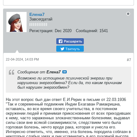
Елена7
Завсегдатай
Регистрация:
Dec 2020
Сообщений:
1541
Расшарить
Твитнуть
22-04-2024, 14:03 PM
#7
Сообщение от
Елена7
Возможно ли истощение психической энергии при
нарушении энергообмена? Если да, то каким причинам
был нарушен энергообмен?
На этот вопрос был дан ответ Е.И.Рерих в письме от 22.03.1936
"Так и современный подвижник Индии Бхагаван Рамакришна,
оставаясь, во все время своего учительства, в постоянном
окружении людей и принимая прикосновения от всех приходивших
к нему, часто зараженных злокачественными болезнями, выдавал
силы свои вне всякой соизмеримости, следствием чего была
горловая болезнь, нечто вроде рака, которая и унесла его.
Интересно отметить, что, именно, эта болезнь породила соблазн в
некоторых слабых умах и они усомнились в его духовной высоте.