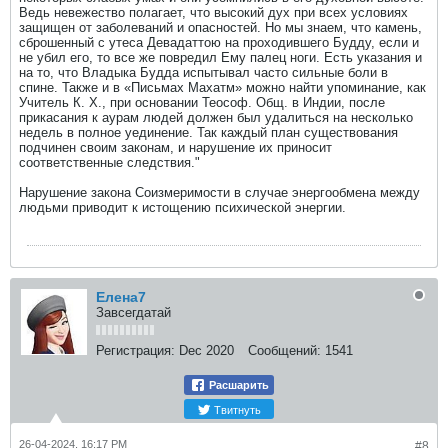
Ведь невежество полагает, что высокий дух при всех условиях
защищен от заболеваний и опасностей. Но мы знаем, что камень,
сброшенный с утеса Девадаттою на проходившего Будду, если и
не убил его, то все же повредил Ему палец ноги. Есть указания и
на то, что Владыка Будда испытывал часто сильные боли в
спине. Также и в «Письмах Махатм» можно найти упоминание, как
Учитель К. Х., при основании Теософ. Общ. в Индии, после
прикасания к аурам людей должен был удалиться на несколько
недель в полное уединение. Так каждый план существования
подчинен своим законам, и нарушение их приносит
соответственные следствия."
Нарушение закона Соизмеримости в случае энергообмена между
людьми приводит к истощению психической энергии.
Елена7
Завсегдатай
Регистрация:
Dec 2020
Сообщений:
1541
Расшарить
Твитнуть
26-04-2024, 16:17 PM
#8