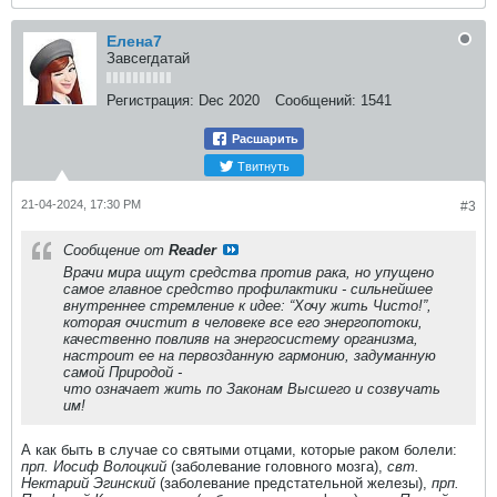
Елена7
Завсегдатай
Регистрация:
Dec 2020
Сообщений:
1541
Расшарить
Твитнуть
21-04-2024, 17:30 PM
#3
Сообщение от
Reader
Врачи мира ищут средства против рака, но упущено
самое главное средство профилактики - сильнейшее
внутреннее стремление к идее: “Хочу жить Чисто!”,
которая очистит в человеке все его энергопотоки,
качественно повлияв на энергосистему организма,
настроит ее на первозданную гармонию, задуманную
самой Природой -
что означает жить по Законам Высшего и созвучать
им!
А как быть в случае со святыми отцами, которые раком болели:
прп. Иосиф Волоцкий
(заболевание головного мозга),
свт.
Нектарий Эгинский
(заболевание предстательной железы),
прп.