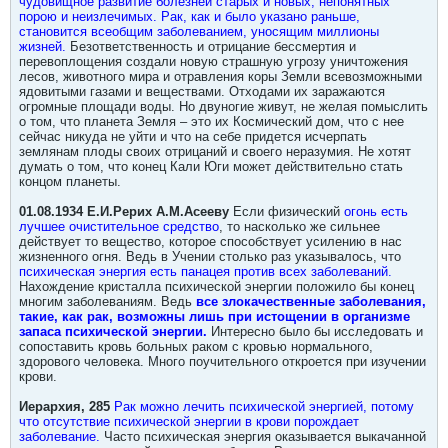
чудовищное развитие болезней старых и новых, непонятных
порою и неизлечимых. Рак, как и было указано раньше,
становится всеобщим заболеванием, уносящим миллионы
жизней.
Безответственность и отрицание бессмертия и
перевоплощения создали новую страшную угрозу уничтожения
лесов, животного мира и отравления коры Земли всевозможными
ядовитыми газами и веществами. Отходами их заражаются
огромные площади воды. Но двуногие живут, не желая помыслить
о том, что планета Земля – это их Космический дом, что с нее
сейчас никуда не уйти и что на себе придется исчерпать
землянам плоды своих отрицаний и своего неразумия. Не хотят
думать о том, что конец Кали Юги может действительно стать
концом планеты.
01.08.1934 Е.И.Рерих А.М.Асееву
Если физический
огонь есть
лучшее очистительное средство
, то насколько же сильнее
действует то вещество, которое способствует усилению в нас
жизненного огня. Ведь в Учении столько раз указывалось, что
психическая энергия есть панацея против всех заболеваний.
Нахождение кристалла психической энергии положило бы конец
многим заболеваниям. Ведь
все злокачественные заболевания,
такие, как рак, возможны лишь при истощении в организме
запаса психической энергии.
Интересно было бы исследовать и
сопоставить кровь больных раком с кровью нормального,
здорового человека. Много поучительного откроется при изучении
крови.
Иерархия, 285
Рак можно лечить психической энергией, потому
что отсутствие психической энергии в крови порождает
заболевание.
Часто психическая энергия оказывается выкачанной