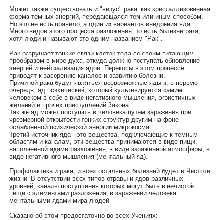
Может также существовать и "вирус" рака, как кристаллизованная
форма темных энергий, передающаяся тем или иным способом.
Но это не есть правило, а один из вариантов внедрения яда.
Много видов этого процесса разложения, то есть болезни рака,
хотя люди и называют это одним названием "Рак".
Рак разрушает тонкие связи клеток тела со своим питающим
прообразом в мире духа, откуда должно поступать обновление
энергий и нейтрализация ядов. Перекосы в этом процессе
приводят к засорению каналов и развитию болезни.
Причиной рака будут являться всевозможные яды и, в первую
очередь, яд психический, который культивируется самим
человеком в себе в виде негативного мышления, эгоистичных
желаний и прочих преступлений Закона.
Так же яд может поступать в человека путем заражения при
чрезмерной открытости тонких структур другим на фоне
ослабленной психической энергии микрокосма.
Третий источник яда - это вещества, подключающие к темным
областям и каналам, эти вещества принимаются в виде пищи,
наполненной ядами разложения, в виде зараженной атмосферы, в
виде негативного мышления (ментальный яд).
Профилактика и рака, и всех остальных болезней будет в Чистоте
жизни. В отсутствии всех типов отравы и ядов различных
уровней, каналы поступления которых могут быть в нечистой
пище с элементами разложения, в заражении человека
ментальными ядами мира людей.
Сказано об этом предостаточно во всех Учениях: