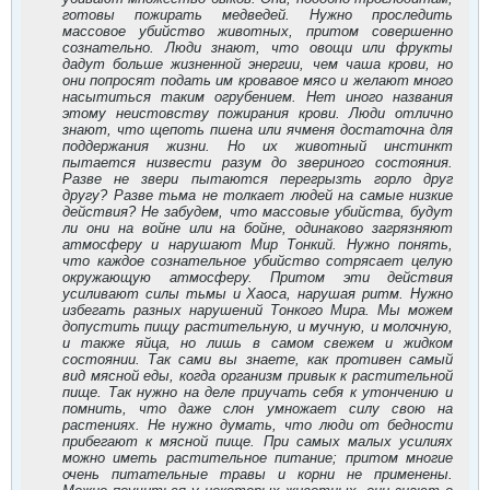
готовы пожирать медведей. Нужно проследить
массовое убийство животных, притом совершенно
сознательно. Люди знают, что овощи или фрукты
дадут больше жизненной энергии, чем чаша крови, но
они попросят подать им кровавое мясо и желают много
насытиться таким огрубением. Нет иного названия
этому неистовству пожирания крови. Люди отлично
знают, что щепоть пшена или ячменя достаточна для
поддержания жизни. Но их животный инстинкт
пытается низвести разум до звериного состояния.
Разве не звери пытаются перегрызть горло друг
другу? Разве тьма не толкает людей на самые низкие
действия? Не забудем, что массовые убийства, будут
ли они на войне или на бойне, одинаково загрязняют
атмосферу и нарушают Мир Тонкий. Нужно понять,
что каждое сознательное убийство сотрясает целую
окружающую атмосферу. Притом эти действия
усиливают силы тьмы и Хаоса, нарушая ритм. Нужно
избегать разных нарушений Тонкого Мира. Мы можем
допустить пищу растительную, и мучную, и молочную,
и также яйца, но лишь в самом свежем и жидком
состоянии. Так сами вы знаете, как противен самый
вид мясной еды, когда организм привык к растительной
пище. Так нужно на деле приучать себя к утончению и
помнить, что даже слон умножает силу свою на
растениях. Не нужно думать, что люди от бедности
прибегают к мясной пище. При самых малых усилиях
можно иметь растительное питание; притом многие
очень питательные травы и корни не применены.