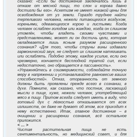
сказано: «Если бы достижение заключалось лишь в
отказе от мясной пищи, то слон и корова давно
достигли бы его». Аскетизм не имеет никакой цены для
освобождения от уз земли. Гораздо труднее найти
терпеливого человека, нежели питающегося воздухом,
кореньями, одевающегося корою и листьями. Когда
человек ослаблен голодом или жаждою, когда он слишком
утомлён, чтобы владеть своими чувствами и
представлениями, может ли он достичь цели, которая
овладевается лишь ясным разумом расширенного
сознания? «Для того, чтобы струны вины издавали
гармонический звук, не следует их слишком натягивать
или ослаблять. Подобно этому, каждое усилие, если оно
чрезмерно, кончается бесплодной тратой сил, если
недостаточно, оно обращается в пассивность».
«Упражняйтесь в соизмеримости, соблюдайте точную
меру в напряжении и устанавливайте равновесие ваших
способностей». Отказ, оторванность от земного
должны быть проявлены прежде всего в сознании, в
духе. Помните, как сказано, что постник, ласкающий
мысли о пище, хуже, нежели человек, употребляющий
мясо в пищу. Притом всегда следует иметь в виду, что
готовый дух с лёгкостью отказывается от всех
излишеств, он даже не думает об этом, все приходит к
нему естественно. Итак, главное достижение – в
очищении и расширении сознания, всё остальное
приложится.
< ... >
Чистая растительная пища не есть
сентиментальность, но медицинский совет, и для