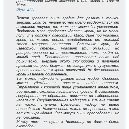
растительная имеет значение и для жизни в Тонком
Мире.
(Аум, 277)
Всякая кровавая пища вредна для развития тонкой
энергии. Если бы человечество могло воздержаться от
пожирания трупов, то эволюция могла бы ускориться.
Любители мяса пробовали удалять кровь, но не могли
получить должных следствий. Мясо, даже при удалении
крови, не может вполне освободиться от эманаций
этого мощного вещества. Солнечные лучи, до
известной степени, удаляют эти эманации, но
распространение их в пространстве тоже несёт не
малый вред. Попытайтесь произвести опыт над
психической энергией около скотобойни и получите
признаки острого безумия; не говоря уже о сущностях,
присасывающихся к крови открытой. Не без основания
кровь называли сокровенной.
Так можно наблюдать разные виды людей. Особенно
можно убеждаться, насколько силён атавизм.
Стремление к кровавой пище усиливается атавизмом,
ибо многие поколения насыщались кровью. К сожалению,
государства не обращают внимания на оздоровление
населения. Государственная медицина и гигиена стоят
на низкой ступени. Врачебный надзор не выше
полицейского. Никакая новая мысль не проникает в эти
ветхие учреждения. Они могут лишь преследовать, но
не помогать.
Между тем, на пути к Братству не должно быть
скотобоен.