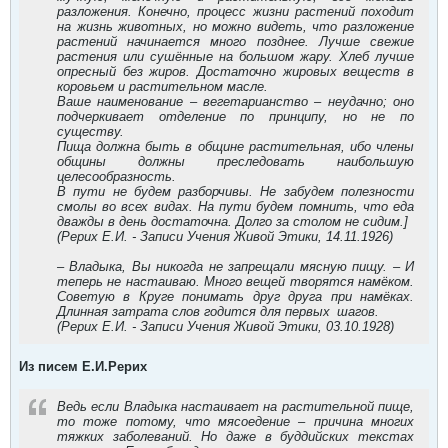
разложения. Конечно, процесс жизни растений походит
на жизнь животных, но можно видеть, что разложение
растений начинается много позднее. Лучше свежие
растения или сушённые на большом жару. Хлеб лучше
опресный без жиров. Достаточно жировых веществ в
коровьем и растительном масле.
Ваше наименование – вегетарианство – неудачно; оно
подчеркивает отделение по принципу, но не по
существу.
Пища должна быть в общине растительная, ибо члены
общины должны преследовать наибольшую
целесообразность.
В пути не будем разборчивы. Не забудем полезности
смолы во всех видах. На пути будем помнить, что еда
дважды в день достаточна. Долго за столом не сидим.]
(Рерих Е.И. - Записи Учения Живой Этики, 14.11.1926)
– Владыка, Вы никогда не запрещали мясную пи­щу.
– И
теперь не настаиваю. Много вещей творят­ся намёком.
Советую в Круге понимать друг дру­га при намёках.
Длинная затрата слов годится для первых шагов.
(Рерих Е.И. - Записи Учения Живой Этики, 03.10.1928)
Из писем Е.И.Рерих
Ведь если Владыка настаивает на растительной пище,
то тоже потому, что мясоедение – причина многих
тяжких заболеваний. Но даже в буддийских текстах