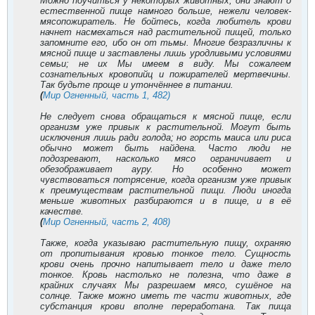
Можно поучиться у некоторых животных, они знают о
естественной пище намного больше, нежели человек-
мясопожиратель. Не бойтесь, когда любитель крови
начнет насмехаться над растительной пищей, только
запомните его, ибо он от тьмы. Многие безразличны к
мясной пище и заставлены лишь уродливыми условиями
семьи; не их Мы имеем в виду. Мы сожалеем
сознательных кровопийц и пожирателей мертвечины.
Так будьте проще и утончённее в питании.
(
Мир Огненный, часть 1, 482)
Не следует снова обращаться к мясной пище, если
организм уже привык к растительной. Могут быть
исключения лишь ради голода; но горсть маиса или риса
обычно может быть найдена. Часто люди не
подозревают, насколько мясо ограничивает и
обезображивает ауру. Но особенно может
чувствоваться потрясение, когда организм уже привык
к преимуществам растительной пищи. Люди иногда
меньше животных разбираются и в пище, и в её
качестве.
(
Мир Огненный, часть 2, 408)
Также, когда указываю растительную пищу, охраняю
от пропитывания кровью тонкое тело. Сущность
крови очень прочно напитывает тело и даже тело
тонкое. Кровь настолько не полезна, что даже в
крайних случаях Мы разрешаем мясо, сушёное на
солнце. Также можно иметь те части животных, где
субстанция крови вполне переработана. Так пища