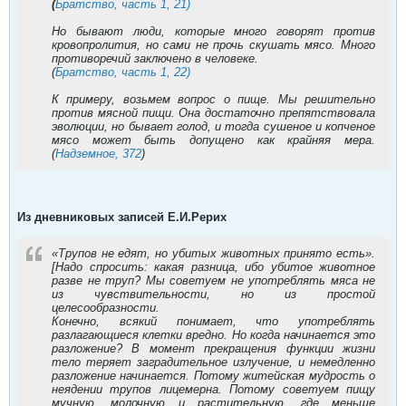
(
Братство, часть 1, 21)
Но бывают люди, которые много говорят против
кровопролития, но сами не прочь скушать мясо. Много
противоречий заключено в человеке.
(
Братство, часть 1, 22)
К примеру, возьмем вопрос о пище. Мы решительно
против мясной пищи. Она достаточно препятствовала
эволюции, но бывает голод, и тогда сушеное и копченое
мясо может быть допущено как крайняя мера.
(
Надземное, 372
)
Из дневниковых записей Е.И.Рерих
«Трупов не едят, но убитых животных принято есть».
[Надо спросить: какая разница, ибо убитое животное
разве не труп? Мы советуем не употреблять мяса не
из чувствительности, но из простой
целесообразности.
Конечно, всякий понимает, что употреблять
разлагающиеся клетки вредно. Но когда начинается это
разложение? В момент прекращения функции жизни
тело теряет заградительное излучение, и немедленно
разложение начинается. Потому житейская мудрость о
неядении трупов лицемерна. Потому советуем пищу
мучную, молочную и растительную, где меньше