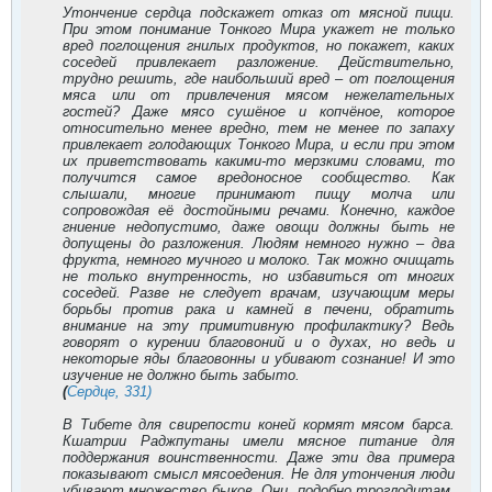
Утончение сердца подскажет отказ от мясной пищи.
При этом понимание Тонкого Мира укажет не только
вред поглощения гнилых продуктов, но покажет, каких
соседей привлекает разложение. Действительно,
трудно решить, где наибольший вред – от поглощения
мяса или от привлечения мясом нежелательных
гостей? Даже мясо сушёное и копчёное, которое
относительно менее вредно, тем не менее по запаху
привлекает голодающих Тонкого Мира, и если при этом
их приветствовать какими-то мерзкими словами, то
получится самое вредоносное сообщество. Как
слышали, многие принимают пищу молча или
сопровождая её достойными речами. Конечно, каждое
гниение недопустимо, даже овощи должны быть не
допущены до разложения. Людям немного нужно – два
фрукта, немного мучного и молоко. Так можно очищать
не только внутренность, но избавиться от многих
соседей. Разве не следует врачам, изучающим меры
борьбы против рака и камней в печени, обратить
внимание на эту примитивную профилактику? Ведь
говорят о курении благовоний и о духах, но ведь и
некоторые яды благовонны и убивают сознание! И это
изучение не должно быть забыто.
(
Сердце, 331)
В Тибете для свирепости коней кормят мясом барса.
Кшатрии Раджпутаны имели мясное питание для
поддержания воинственности. Даже эти два примера
показывают смысл мясоедения. Не для утончения люди
убивают множество быков. Они, подобно троглодитам,