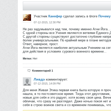
Участник
Канефер
сделал запись в блоге
Почему
07-12-2015, 12:30 PM
Не раз задумывался над тем, почему именно Агни Йога...
С одной стороны все Учения являются ветвями Единого Д
С другой стороны существуют достаточно глубокие напра
более универсальными. По крайней мере в плане методов
Ответ, наверное, прост.
Агни Йога является наиболее актуальным Учением на сег
для действия в условиях сурового военного времени...
Метки:
Нет
Комментарий 1
Ливдэ
комментирует:
07-12-2015, 14:09 PM
Для меня Живая Этика первая книга была которую я про
нашла, в то постсоветское время. Тогда этот двухтомник
новые для себя и это радует, хотя всему своя цена. Вечн
обличае, что сразу не разглядел. Даже ночью покоя нет 
себя в строю воинов света и со временем понимаешь, чт