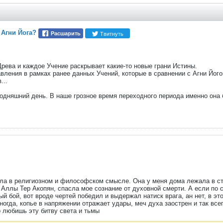
 Агни Йога?
Твитнуть
Расшарить
рева и каждое Учение раскрывает какие-то новые грани Истины.
вления в рамках ранее данных Учений, которые в сравнении с Агни Йог
...
одняшний день. В наше грозное время переходного периода именно она 
чла в религиозном и философском смысле. Она у меня дома лежала в ст
, Аллы Тер Акопян, спасла мое сознание от духовной смерти. А если по 
ый бой, вот вроде чертей победил и выдержал натиск врага, ан нет, в э
иногда, копье в напряжении отражает удары, меч духа заострен и так вс
о любишь эту битву света и тьмы