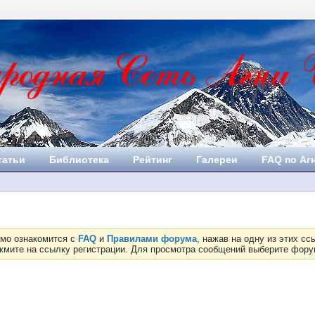
татьи
Библиотека
Рейтинг
Галереи
FAQ по Аг
имо ознакомится с
FAQ
и
Правилами форума
, нажав на одну из этих с
ажмите на ссылку регистрации. Для просмотра сообщений выберите фор