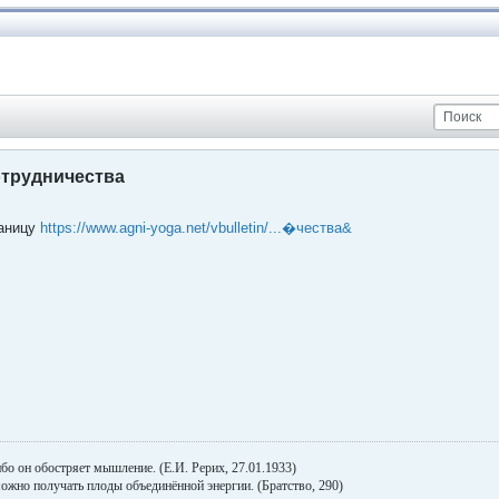
отрудничества
раницу
https://www.agni-yoga.net/vbulletin/...�чества&
бо он обостряет мышление. (Е.И. Рерих, 27.01.1933)
жно получать плоды объединённой энергии. (Братство, 290)