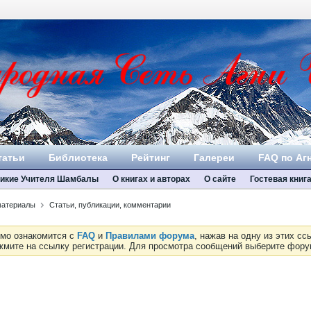
татьи
Библиотека
Рейтинг
Галереи
FAQ по Аг
икие Учителя Шамбалы
О книгах и авторах
О сайте
Гостевая книг
 материалы
Статьи, публикации, комментарии
имо ознакомится с
FAQ
и
Правилами форума
, нажав на одну из этих с
ажмите на ссылку регистрации. Для просмотра сообщений выберите фор