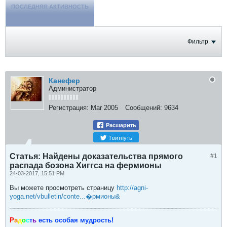
ПОСЛЕДНЯЯ АКТИВНОСТЬ
ФОТОГРАФИИ
Фильтр
Канефер
Администратор
Регистрация:
Mar 2005
Сообщений:
9634
Расшарить
Твитнуть
Статья: Найдены доказательства прямого
#1
распада бозона Хиггса на фермионы
24-03-2017, 15:51 PM
Вы можете просмотреть страницу
http://agni-
yoga.net/vbulletin/conte...�рмионы&
Р
а
д
о
с
т
ь
есть особая мудрость!