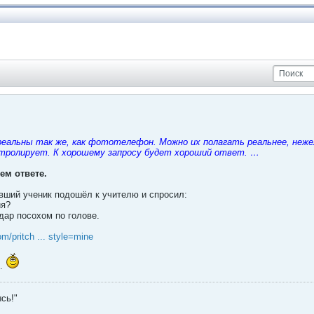
я реальны так же, как фототелефон. Можно их полагать реальнее, неже
нтролирует. К хорошему запросу будет хороший ответ. …
ем ответе.
ший ученик подошёл к учителю и спросил:
ия?
дар посохом по голове.
om/pritch ... style=mine
о.
сь!"