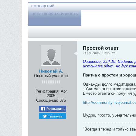
СООБЩЕНИЙ
ПОСЛЕДНЯЯ АКТИВНОСТЬ
ФОТОГРАФИИ
Простой ответ
11-09-2006, 21:45 PM
Озарение, 2.III.18. Видени
источника идут, но дух ко
Николай А.
Притча о простом и хорош
Опытный участник
Однажды долго медитировав
- Учитель, а вы тоже иллюз
Регистрация:
Apr
Вместо ответа он получил у
2005
Сообщений:
375
http://community.livejournal.c
Расшарить
Мудро, просто, убедительн
Твитнуть
"Всегда вперед и только ввы