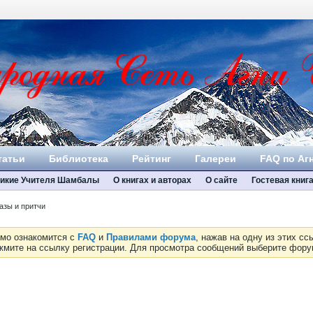
татьи
Библиотека
Рейтинг
Галереи
FAQ по Аг
икие Учителя Шамбалы
О книгах и авторах
О сайте
Гостевая книг
азы и притчи
имо ознакомится с
FAQ
и
Правилами форума
, нажав на одну из этих с
ажмите на ссылку регистрации. Для просмотра сообщений выберите фор