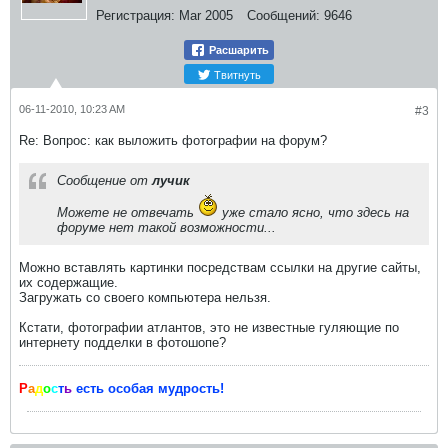
Регистрация:
Mar 2005
Сообщений:
9646
Расшарить
Твитнуть
06-11-2010, 10:23 AM
#3
Re: Вопрос: как выложить фотографии на форум?
Сообщение от
лучик
Можете не отвечать
уже стало ясно, что здесь на
форуме нет такой возможности...
Можно вставлять картинки посредствам ссылки на другие сайты,
их содержащие.
Загружать со своего компьютера нельзя.
Кстати, фотографии атлантов, это не известные гуляющие по
интернету подделки в фотошопе?
Р
а
д
о
с
т
ь
есть особая мудрость!