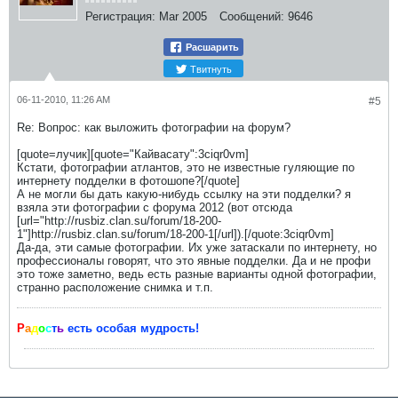
Регистрация:
Mar 2005
Сообщений:
9646
Расшарить
Твитнуть
06-11-2010, 11:26 AM
#5
Re: Вопрос: как выложить фотографии на форум?
[quote=лучик][quote="Кайвасату":3ciqr0vm]
Кстати, фотографии атлантов, это не известные гуляющие по
интернету подделки в фотошопе?[/quote]
А не могли бы дать какую-нибудь ссылку на эти подделки? я
взяла эти фотографии с форума 2012 (вот отсюда
[url="http://rusbiz.clan.su/forum/18-200-
1"]http://rusbiz.clan.su/forum/18-200-1[/url]).[/quote:3ciqr0vm]
Да-да, эти самые фотографии. Их уже затаскали по интернету, но
профессионалы говорят, что это явные подделки. Да и не профи
это тоже заметно, ведь есть разные варианты одной фотографии,
странно расположение снимка и т.п.
Р
а
д
о
с
т
ь
есть особая мудрость!