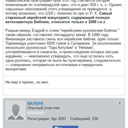
«вавилонской пунктуации» букв этот год считается сегодня
помеченным по «селевкидской эре», что и дает 916 г. н. э. Однако
серьезных обоснований этого утверждения не приводится, а
потому возможно, что 1228 г. помечен по эре от Р. X.
Самый
старинный еврейский манускрипт, содержащий полную
ветхозаветную Библию, относится только к 1008 г.н.э
Разрыв между Ездрой и этими “еврейскими рукописями Библии ”
таким образом, составляет пятнадцать! веков. В 1490 году
Инквизиция заставила сжечь все еврейские библии, один только
Торквемада уничтожил 6000 томов в Саламанке. За исключением
нескольких рукописных “Тора Кетубим” и “Небиим”,
употреблявшихся в синагогах, и происхождение которых весьма
недавнее, — невозможно утверждать, что еще осталась хоть
одна рукопись, которая не была бы пунктирована, следовательно
— совершенно неправильно истолкована и переделана
мазоретами.
Не мир я принес, но меч.
ВАЛЕРА
Опытный участник
Регистрация:
Apr 2007
Сообщений:
236