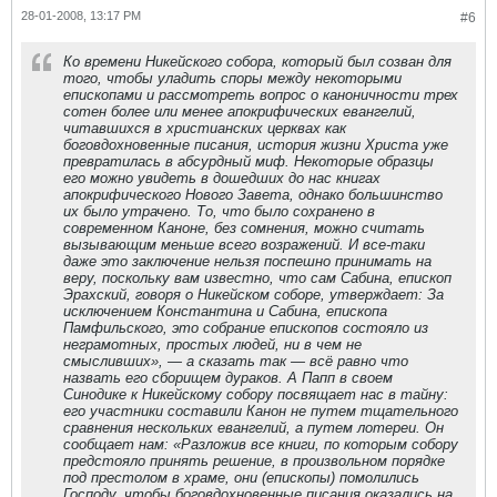
28-01-2008, 13:17 PM
#6
Ко времени Никейского собора, который был созван для
того, чтобы уладить споры между некоторыми
епископами и рассмотреть вопрос о каноничности трех
сотен более или менее апокрифических евангелий,
читавшихся в христианских церквах как
боговдохновенные писания, история жизни Христа уже
превратилась в абсурдный миф. Некоторые образцы
его можно увидеть в дошедших до нас книгах
апокрифического Нового Завета, однако большинство
их было утрачено. То, что было сохранено в
современном Каноне, без сомнения, можно считать
вызывающим меньше всего возражений. И все-таки
даже это заключение нельзя поспешно принимать на
веру, поскольку вам известно, что сам Сабина, епископ
Эрахский, говоря о Никейском соборе, утверждает: За
исключением Константина и Сабина, епископа
Памфильского, это собрание епископов состояло из
неграмотных, простых людей, ни в чем не
смысливших», — а сказать так — всё равно что
назвать его сборищем дураков. А Папп в своем
Синодике к Никейскому собору посвящает нас в тайну:
его участники составили Канон не путем тщательного
сравнения нескольких евангелий, а путем лотереи. Он
сообщает нам: «Разложив все книги, по которым собору
предстояло принять решение, в произвольном порядке
под престолом в храме, они (епископы) помолились
Господу, чтобы боговдохновенные писания оказались на