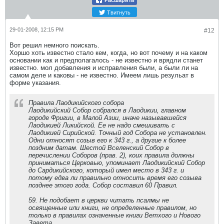
Расшарить
Твитнуть
29-01-2008, 12:15 PM
#12
Вот решил немного поискать.
Хоршо хоть известно стало кем, когда, но вот почему и на каком
основании как и предполагалось - не известно и врядли станет
известно. мол добавления и исправления были, а были ли на
самом деле и каковы - не известно. Имеем лишь резульат в
форме указания.
Правила Лаодикийского собора
Лаодикийский Собор собрался в Лаодикии, главном
городе Фригии, в Малой Азии, иначе называвшейся
Лаодикией Ликийской. Ее не надо смешивать с
Лаодикией Сирийской. Точный год Собора не установлен.
Одни относят созыв его к 343 г., а другие к более
поздним датам. Шестой Вселенский Собор в
перечислении Соборов (прав. 2), коих правила должны
приниматься Церковью, упоминает Лаодикийский Собор
до Сардикийского, который имел место в 343 г. и
потому едва ли правильно относить время его созыва
позднее этого года. Собор составил 60 Правил.
59. Не подобает в церкви читать псалмы не
освященные или книги, не определенные правилом, но
только в правилах означенные книги Ветхого и Нового
Завета.