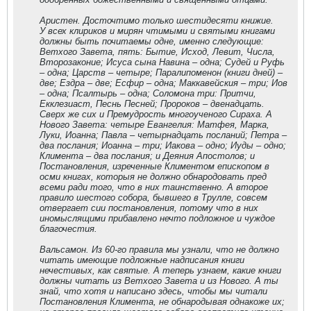
Аристен. Досточтимо только шестидесяти книжие.
У всех клириков и мирян чтимыми и святыми книгами
должны быть почитаемы одне, именно следующие:
Ветхого Завета, пять: Бытие, Исход, Левит, Числа,
Второзаконие; Исуса сына Навина – одна; Судей и Руфь
– одна; Царств – четыре; Паралипоменон (книги дней) –
две; Ездра – две; Есфир – одна; Маккавейския – три; Иов
– одна; Псалтырь – одна; Соломона три: Притчи,
Екклезиаст, Песнь Песней; Пророков – двенадцать.
Сверх же сих и Премудрость многоученого Сираха. А
Нового Завета: четыре Евангелия: Матфея, Марка,
Луки, Иоанна; Павла – четырнадцать посланий; Петра –
два послания; Иоанна – три; Иакова – одно; Иуды – одно;
Климента – два послания; и Деяния Апостолов; и
Постановления, изреченные Климентом епископом в
осми книгах, которыя не должно обнародовать пред
всеми ради того, что в них таинственно. А второе
правило шестого собора, бывшего в Трулле, совсем
отвергает сии постановления, потому что в них
иномыслящими прибавлено нечто подложное и чуждое
благочестия.
Вальсамон. Из 60-го правила мы узнали, что не должно
читать имеющие подложные надписания книги
нечестивых, как святые. А теперь узнаем, какие книги
должны читать из Ветхого Завета и из Нового. А ты
знай, что хотя и написано здесь, чтобы мы читали
Постановления Климента, не обнародывая однакоже их;