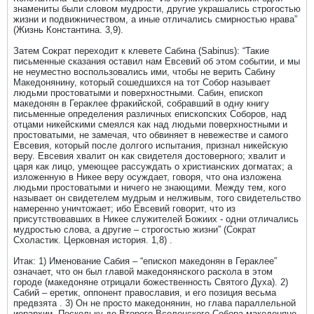
знамениты были словом мудрости, другие украшались строгостью
жизни и подвижничеством, а иные отличались смирностью нрава”
(Жизнь Константина. 3,9).
Затем Сократ переходит к клевете Сабина (Sabinus): “Такие
письменные сказания оставил нам Евсевий об этом событии, и мы
не неуместно воспользовались ими, чтобы не верить Сабину
Македонянину, который сошедшихся на тот Собор называет
людьми простоватыми и поверхностными. Сабин, епископ
македонян в Гераклее фракийской, собравший в одну книгу
письменные определения различных епископских Соборов, над
отцами никейскими смеялся как над людьми поверхностными и
простоватыми, не замечая, что обвиняет в невежестве и самого
Евсевия, который после долгого испытания, признал никейскую
веру. Евсевия хвалит он как свидетеля достоверного; хвалит и
царя как лицо, умеющее рассуждать о христианских догматах; а
изложенную в Никее веру осуждает, говоря, что она изложена
людьми простоватыми и ничего не знающими. Между тем, кого
называет он свидетелем мудрым и нелживым, того свидетельство
намеренно уничтожает; ибо Евсевий говорит, что из
присутствовавших в Никее служителей Божиих - одни отличались
мудростью слова, а другие – строгостью жизни” (Сократ
Схоластик. Церковная история. 1,8) .
Итак: 1) Именование Сабия – “епископ македонян в Гераклее”
означает, что он был главой македонянского раскола в этом
городе (македоняне отрицали божественность Святого Духа). 2)
Сабий – еретик, оппонент православия, и его позиция весьма
предвзята . 3) Он не просто македонянин, но глава параллельной
иерархии. Поскольку до Второго Вселенского Собора македоняне