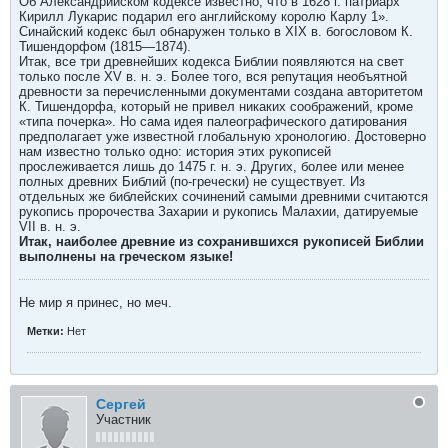
Об Александрийском кодексе известно, что в 1628 г. патриарх
Кирилл Лукарис подарил его английскому королю Карлу 1».
Синайский кодекс был обнаружен только в XIX в. богословом К.
Тишендорфом (1815—1874).
Итак, все три древнейших кодекса Библии появляются на свет
только после XV в. н. э. Более того, вся репутация необъятной
древности за перечисленными документами создана авторитетом
К. Тишендорфа, который не привел никаких соображений, кроме
«типа почерка». Но сама идея палеографического датирования
предполагает уже известной глобальную хронологию. Достоверно
нам известно только одно: история этих рукописей
прослеживается лишь до 1475 г. н. э. Других, более или менее
полных древних Библий (по-гречески) не существует. Из
отдельных же библейских сочинений самыми древними считаются
рукопись пророчества Захарии и рукопись Малахии, датируемые
VII в. н. э.
Итак, наиболее древние из сохранившихся рукописей Библии
выполнены на греческом языке!
Не мир я принес, но меч.
Метки:
Нет
Сергей
Участник