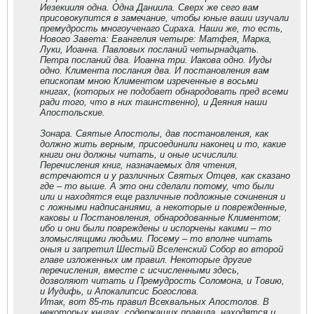
Иезекииля одна. Одна Даниила. Сверх же сего вам
присовокупится в замечание, чтобы юные ваши изучали
премудрость многоученаго Сираха. Наши же, то есть,
Нового Завета: Евангелия четыре: Матфея, Марка,
Луки, Иоанна. Павловых посланий четырнадцать.
Петра посланий два. Иоанна три. Иакова одно. Иуды
одно. Климента послания два. И постановления вам
епископам мною Климентом изреченные в восьми
книгах, (которых не подобает обнародовать пред всеми
ради того, что в них таинственно), и Деяния наши
Апостольские.
Зонара. Святые Апостолы, дав постановления, как
должно жить верным, присоединили наконец и то, какие
книги они должны читать, и оные исчислили.
Перечисления книг, назначаемых для чтения,
встречаются и у различных Святых Отцев, как сказано
где – то выше. А это они сделали потому, что были
или и находятся еще различные подложные сочинения и
с ложными надписаниями, а некоторые и поврежденные,
каковы и Постановления, обнародованные Климентом;
ибо и они были повреждены и испорчены какими – то
зломыслящими людьми. Посему – то вполне читать
оныя и запретил Шестый Вселенский Собор во второй
главе изложенных им правил. Некоторые другие
перечисления, вместе с исчисленными здесь,
дозволяют читать и Премудрость Соломона, и Товию,
и Иудифь, и Апокалипсис Богослова.
Итак, вот 85-ть правил Всехвальных Апостолов. В
некоторых книгах, содержащих правила, находятся и