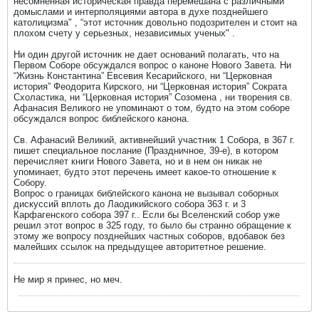
несомненная историческая правда перемешана с различными
домыслами и интерполяциями автора в духе позднейшего
католицизма" , “этот источник довольно подозрителен и стоит на
плохом счету у серьезных, независимых ученых" .
Ни один другой источник не дает оснований полагать, что на
Первом Соборе обсуждался вопрос о каноне Нового Завета. Ни
“Жизнь Константина” Евсевия Кесарийского, ни “Церковная
история” Феодорита Кирского, ни “Церковная история” Сократа
Схоластика, ни “Церковная история” Созомена , ни творения св.
Афанасия Великого не упоминают о том, будто на этом соборе
обсуждался вопрос библейского канона.
Св. Афанасий Великий, активнейший участник 1 Собора, в 367 г.
пишет специальное послание (Праздничное, 39-е), в котором
перечисляет книги Нового Завета, но и в нем он никак не
упоминает, будто этот перечень имеет какое-то отношение к
Собору.
Вопрос о границах библейского канона не вызывал соборных
дискуссий вплоть до Лаодикийского собора 363 г. и 3
Карфагенского собора 397 г.. Если бы Вселенский собор уже
решил этот вопрос в 325 году, то было бы странно обращение к
этому же вопросу позднейших частных соборов, вдобавок без
малейших ссылок на предыдущее авторитетное решение.
Не мир я принес, но меч.