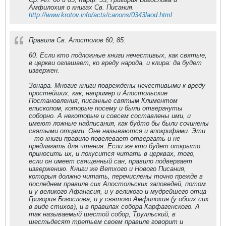
Амфилохия о книгах Св. Писания.
http://www.krotov.info/acts/canons/0343laod.html
Правила Св. Апостолов 60, 85:
60. Если кто подложные книги нечестивых, как святые,
в церкви оглашает, ко вреду народа, и клира: да будет
извержен.
Зонара. Многие книги повреждены нечестивыми к вреду
простейших, как, например и Апостольские
Постановления, писанные святым Климентом
епископом, которые посему и были отвергнуты
соборно. А некоторые и совсем составлены ими, и
имеют ложные надписания, как будто бы были сочинены
святыми отцами. Оне называются и апокрифами. Эти
– то книги правило повелевает отвергать и не
предлагать для чтения. Если же кто будет открыто
приносить их, и покусится читать в церквах, того,
если он имеет священный сан, правило подвергает
извержению. Книги же Ветхого и Нового Писания,
которыя должно читать, перечислены точно прежде в
последнем правиле сих Апостольских заповедей, потом
и у великого Афанасия, и у великого и мудрейшего отца
Григория Богослова, и у святого Амфилохия (у обоих сих
в виде стихов), и в правилах собора Карфагенского. А
так называемый шестой собор, Трулльский, в
шестьдесят третьем своем правиле говорит и