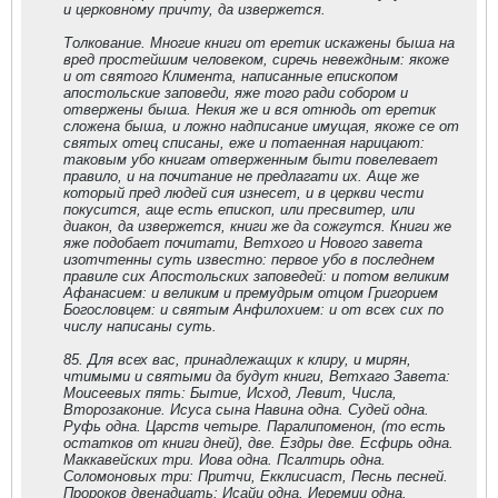
и церковному причту, да извержется.
Толкование. Многие книги от еретик искажены быша на
вред простейшим человеком, сиречь невеждным: якоже
и от святого Климента, написанные епископом
апостольские заповеди, яже того ради собором и
отвержены быша. Некия же и вся отнюдь от еретик
сложена быша, и ложно надписание имущая, якоже се от
святых отец списаны, еже и потаенная нарицают:
таковым убо книгам отверженным быти повелевает
правило, и на почитание не предлагати их. Аще же
который пред людей сия изнесет, и в церкви чести
покусится, аще есть епископ, или пресвитер, или
диакон, да извержется, книги же да сожгутся. Книги же
яже подобает почитати, Ветхого и Нового завета
изотчтенны суть известно: первое убо в последнем
правиле сих Апостольских заповедей: и потом великим
Афанасием: и великим и премудрым отцом Григорием
Богословцем: и святым Анфилохием: и от всех сих по
числу написаны суть.
85. Для всех вас, принадлежащих к клиру, и мирян,
чтимыми и святыми да будут книги, Ветхаго Завета:
Моисеевых пять: Бытие, Исход, Левит, Числа,
Второзаконие. Исуса сына Навина одна. Судей одна.
Руфь одна. Царств четыре. Паралипоменон, (то есть
остатков от книги дней), две. Ездры две. Есфирь одна.
Маккавейских три. Иова одна. Псалтирь одна.
Соломоновых три: Притчи, Екклисиаст, Песнь песней.
Пророков двенадцать: Исайи одна. Иеремии одна.