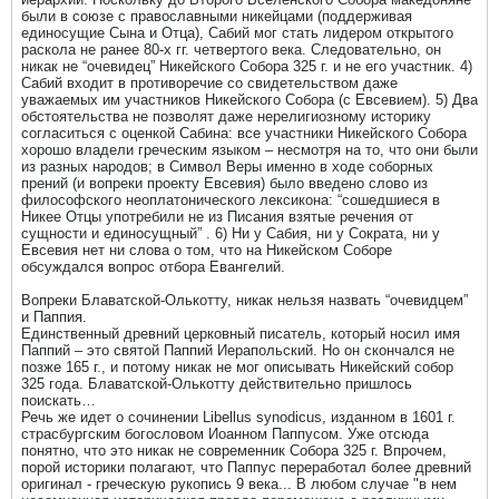
были в союзе с православными никейцами (поддерживая
единосущие Сына и Отца), Сабий мог стать лидером открытого
раскола не ранее 80-х гг. четвертого века. Следовательно, он
никак не “очевидец” Никейского Собора 325 г. и не его участник. 4)
Сабий входит в противоречие со свидетельством даже
уважаемых им участников Никейского Собора (с Евсевием). 5) Два
обстоятельства не позволят даже нерелигиозному историку
согласиться с оценкой Сабина: все участники Никейского Собора
хорошо владели греческим языком – несмотря на то, что они были
из разных народов; в Символ Веры именно в ходе соборных
прений (и вопреки проекту Евсевия) было введено слово из
философского неоплатонического лексикона: “сошедшиеся в
Никее Отцы употребили не из Писания взятые речения от
сущности и единосущный” . 6) Ни у Сабия, ни у Сократа, ни у
Евсевия нет ни слова о том, что на Никейском Соборе
обсуждался вопрос отбора Евангелий.
Вопреки Блаватской-Олькотту, никак нельзя назвать “очевидцем”
и Паппия.
Единственный древний церковный писатель, который носил имя
Паппий – это святой Паппий Иерапольский. Но он скончался не
позже 165 г., и потому никак не мог описывать Никейский собор
325 года. Блаватской-Олькотту действительно пришлось
поискать…
Речь же идет о сочинении Libellus synodicus, изданном в 1601 г.
страсбургским богословом Иоанном Паппусом. Уже отсюда
понятно, что это никак не современник Собора 325 г. Впрочем,
порой историки полагают, что Паппус переработал более древний
оригинал - греческую рукопись 9 века... В любом случае "в нем