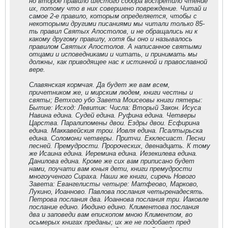
но второе правило шестого собора воспретило чтение
их, потому что в них совершено повреждение. Читай и
самое 2-е правило, которым определяется, чтобы с
некоторыми другими писаниями мы читали только 85-
ть правил Святых Апостолов, и не обращались ни к
какому другому правилу, хотя бы оно и называлось
правилом Святых Апостолов. А написанное святыми
отцами и исповедниками и читать, и принимать мы
должны, как приводящее нас к истинной и православной
вере.
Славянская кормчая. Да будет же вам всем,
причетником же, и мирским людем, книги честны и
святы; Ветхого убо Завета Моисеовы книги пятеры:
Бытие: Исход: Левитик: Числа: Вторый Закон. Исуса
Навина едина. Судей едина. Руфина едина. Четверы
Царства. Паралипомены двои. Ездры двои. Есфирина
едина. Маккавейския трои. Иовля едина. Псалтырьска
едина. Соломони четверы. Притчи. Екклесиаст. Песни
песней. Премудрости. Пророческих, двенадцать. К тому
же Исаина едина. Иеремина едина. Иезекилева едина.
Данилова едина. Кроме же сих вам приписано будет
нами, поучати вам юныя дети, книги премудрости
многоученого Сираха. Наши же книги, сиречь Нового
Завета: Евангелисты четыре: Матфеово, Марково,
Лукино, Иоанново. Павлова послания четыренадесять.
Петрова послания два. Иоаннова послания три. Иаковле
послание едино. Июдино едино. Климентова послания
два и заповеди вам епископом мною Климентом, во
осьмерых книгах преданы; их же не подобает пред