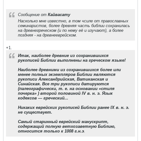
Сообщение от
Кайвасату
Насколько мне известно, в том чсиле от православных
семинаристов, более древняя часть библии сохранилась
на древнегреческом (и по нему её и изучают), а более
поздняя - на древнееврейском.
+1.
Итак, наиболее древние из сохранившихся
рукописей Библии выполнены на греческом языке!
Наиболее древними из сохранившихся более или
менее полных экземпляров Библии являются
рукописи Александрийская, Ватиканская и
Синайская. Все три рукописи датируются
(палеографически, т. e. на основании «стиля
почерка» ) второй половиной IV в. н. э. Язык
кодексов — греческий...
Никаких еврейских рукописей Библии ранее IX в. н. э.
не существует.
Самый старинный еврейский манускрипт,
содержащий полную ветхозаветную Библию,
относится только к 1008 г.н.э
.