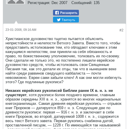
Регистрация:
Dec 2007
Сообщений:
135
Расшарить
Твитнуть
23-01-2008, 09:16 AM
#2
Христианское духовенство тщетно пытается объяснить
непристойности и нелепости Ветхого Завета. Вместо того, чтобы
предоставить истолкование тем, кто обладают ключами к этим
кажущимся нелепостям, они приняли на себя обязанность и
право, по божественному уполномочию, толковать их по-своему.
Они сделали не только это, но постепенно лишили еврейское
духовенство средств, чтобы истолковать свои Священные
Писания так, как это делали их отцы, так что в нынешнем веке
найти среди раввинов сведущего каббалиста — почти
невозможно. Евреи сами забыли ключ! А как они могли избегнуть
этого? Где подлинные рукописи?
Никаких еврейских рукописей Библии ранее IX в. н. э. не
существует
, хотя рукописи более позднего времени, главным
образом середины XIII в. н. э., хранятся во многих национальных
книгохранилищах. Самая древняя еврейская рукопись — отрывок
книг Пророков — датируется 859 г. н. э. Следующие две по
древности рукописи: первая — 916 г. н. э. и заключает в себе
книги Пророков, во второй, датируемой 1008 г. н. э., содержится
весь текст Ветхого завета. Первая рукопись снабжена датой,
проставленной писцом, — 1228 г. По имеющейся так называемой