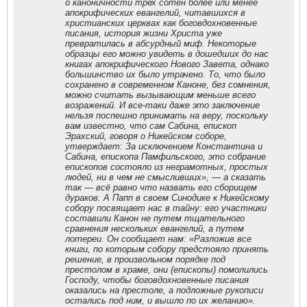
о каноничности трех сотен более или менее
апокрифических евангелий, читавшихся в
христианских церквах как боговдохновенные
писания, история жизни Христа уже
превратилась в абсурдный миф. Некоторые
образцы его можно увидеть в дошедших до нас
книгах апокрифического Нового Завета, однако
большинство их было утрачено. То, что было
сохранено в современном Каноне, без сомнения,
можно считать вызывающим меньше всего
возражений. И все-таки даже это заключение
нельзя поспешно принимать на веру, поскольку
вам известно, что сам Сабина, епископ
Эрахский, говоря о Никейском соборе,
утверждает: За исключением Константина и
Сабина, епископа Памфильского, это собрание
епископов состояло из неграмотных, простых
людей, ни в чем не смысливших», — а сказать
так — всё равно что назвать его сборищем
дураков. А Папп в своем Синодике к Никейскому
собору посвящает нас в тайну: его участники
составили Канон не путем тщательного
сравнения нескольких евангелий, а путем
лотереи. Он сообщает нам: «Разложив все
книги, по которым собору предстояло принять
решение, в произвольном порядке под
престолом в храме, они (епископы) помолились
Господу, чтобы боговдохновенные писания
оказались на престоле, а подложные рукописи
остались под ним, и вышло по их желанию».