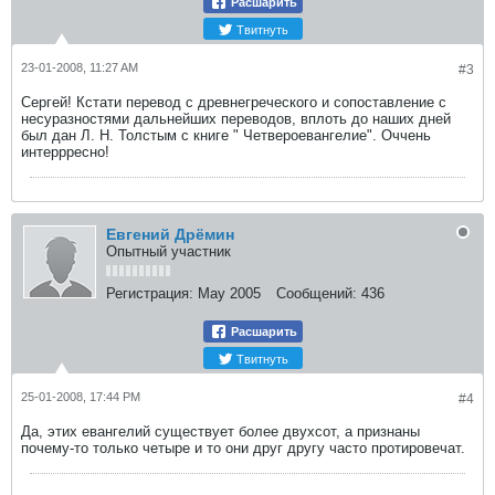
Расшарить
Твитнуть
23-01-2008, 11:27 AM
#3
Сергей! Кстати перевод с древнегреческого и сопоставление с
несуразностями дальнейших переводов, вплоть до наших дней
был дан Л. Н. Толстым с книге " Четвероевангелие". Оччень
интеррресно!
Евгений Дрёмин
Опытный участник
Регистрация:
May 2005
Сообщений:
436
Расшарить
Твитнуть
25-01-2008, 17:44 PM
#4
Да, этих евангелий существует более двухсот, а признаны
почему-то только четыре и то они друг другу часто протировечат.