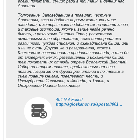
всеми почитати, сущих ради в них тайн, и деяния нас
Апостол.
Толкование. Заповедавшие в правилах честные
Апостолы, како подобает верным жити: конечное
наведоша, и которыя како подобает им почитати книги,
и таковые изочтоша, якоже и выше негде речено
бысть, и различных Святых Отец, расчетения
почитаемых книг обретаются; сеже сотвориша яко
различного, чуждая списания, и лженадписана быша, или
и ныне суть. Другая же и развращенна, якоже и
Климентом изглашенная и преданная заповеди, и тии бо
от зловерных неких, развращенны и искаженны быша:
тем почитати их отнюдь отрече Вселенский Шестый
Собор во втором правиле, предложенных от него
правил. Неции же от других разчитании к почтеным в
сием правиле книгам, повелевают чести, и
Премудрости Соломони; и Июдифь, и Товию; и
Откровение Иоанна Богословца.
404 Not Found
http://agioskanon.ru/apostol/001.htm