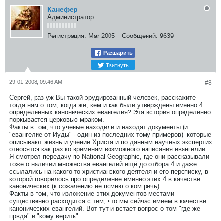
Канефер
Администратор
Регистрация:
Mar 2005
Сообщений:
9639
Расшарить
Твитнуть
29-01-2008, 09:46 AM
#8
Cергей, раз уж Вы такой эрудированный человек, расскажите
тогда нам о том, когда же, кем и как были утверждены именно 4
определенных канонических евангелия? Эта история определенно
поркывается церковью мраком.
Факты в том, что ученые находили и находят документы (и
"евангелие от Иуды" - один из последних тому примеров), которые
описывают жизнь и учение Христа и по данным научных экспертиз
относятся как раз ко временам возможного написания евангелий.
Я смотрел передачу по National Geographic, где они рассказывали
тоже о наличии множества евангелий ещё до отбора 4 и даже
ссылались на какого-то христианского деятеля и его переписку, в
которой говорилось про определение именно этих 4 в качестве
канонических (к сожалению не помню о ком речь).
Факты в том, что изложение этих документов местами
существенно расходится с тем, что мы сейчас имеем в качестве
канонических евангелий. Вот тут и встает вопрос о том "где же
првда" и "кому верить".