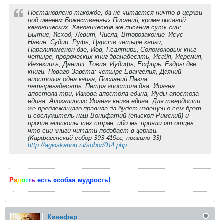
Постановлено такожде, да не читается ничто в церкви
под именем Божественных Писаний, кроме писаний
канонических. Каноническия же писания суть сии:
Бытие, Исход, Левит, Числа, Второзаконие, Исус
Навин, Судии, Руфь, Царств четыре книги,
Паралипоменон две, Иов, Псалтирь, Соломоновых книг
четыре, пророческих книг дванадесять, Исайя, Иеремия,
Иезекииль, Даниил, Товия, Иудифь, Есфирь, Ездры две
книги. Новаго Завета: четыре Евангелия, Деяний
апостолов одна книга, Посланий Павла
четыренадесять, Петра апостола два, Иоанна
апостола три, Иакова апостола едина, Иуды апостола
едина, Апокалипсис Иоанна книга едина. Для твердости
же предлежащаго правила да будет извещен о сем брат
и сослужитель наш Вонифатий (епископ Римский) и
прочие епископы тех стран: ибо мы прияли от отцев,
что сии книги читати подобает в церкви.
(Карфагенский собор 393-419гг, правило 33)
http://agioskanon.ru/sobor/014.php
Р
а
д
о
с
т
ь
есть особая мудрость!
Канефер