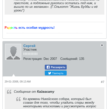
престоле, а подложные рукописи остались под ним, и
вышло по их желанию». (Г.Олькотт "Жизнь Будды и её
уроки")
Р
а
д
о
с
т
ь
есть особая мудрость!
Сергей
Участник
Регистрация:
Dec 2007
Сообщений:
135
Расшарить
Твитнуть
29-01-2008, 09:13 AM
#7
Сообщение от
Кайвасату
Ко времени Никейского собора, который был
созван для того, чтобы уладить споры между
некоторыми епископами и рассмотреть вопрос