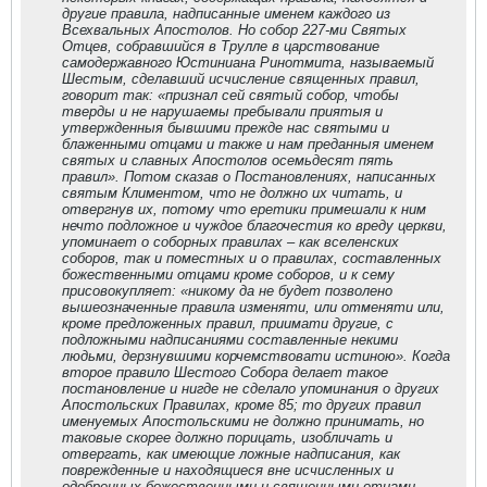
другие правила, надписанные именем каждого из
Всехвальных Апостолов. Но собор 227-ми Святых
Отцев, собравшийся в Трулле в царствование
самодержавного Юстиниана Ринотмита, называемый
Шестым, сделавший исчисление священных правил,
говорит так: «признал сей святый собор, чтобы
тверды и не нарушаемы пребывали приятыя и
утвержденныя бывшими прежде нас святыми и
блаженными отцами и также и нам преданныя именем
святых и славных Апостолов осемьдесят пять
правил». Потом сказав о Постановлениях, написанных
святым Климентом, что не должно их читать, и
отвергнув их, потому что еретики примешали к ним
нечто подложное и чуждое благочестия ко вреду церкви,
упоминает о соборных правилах – как вселенских
соборов, так и поместных и о правилах, составленных
божественными отцами кроме соборов, и к сему
присовокупляет: «никому да не будет позволено
вышеозначенные правила изменяти, или отменяти или,
кроме предложенных правил, приимати другие, с
подложными надписаниями составленные некими
людьми, дерзнувшими корчемствовати истиною». Когда
второе правило Шестого Собора делает такое
постановление и нигде не сделало упоминания о других
Апостольских Правилах, кроме 85; то других правил
именуемых Апостольскими не должно принимать, но
таковые скорее должно порицать, изобличать и
отвергать, как имеющие ложные надписания, как
поврежденные и находящиеся вне исчисленных и
одобренных божественными и священными отцами.