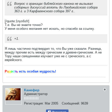
Вопрос о границах библейского канона не вызывал
соборных дискуссий вплоть до Лаодикийского собора
363 г. и 3 Карфагенского собора 397 г..
[/quote:1nys6sfr]
Т.е. Вы не знаете точно?
У меня особого желания нет искать, но спасибо за ссылку.
+1.
Я лишь частично подтвердил то, что Вы уже сказали. Разница,
между прочим есть между греческим и древне-греческим. А не
Тору наши священники изучают уже не с греческого, а с
еврейского.
Р
а
д
о
с
т
ь
есть особая мудрость!
Канефер
Администратор
Регистрация:
Mar 2005
Сообщений:
9639