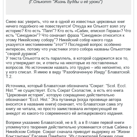
(Г.Олькотт "Жизнь Будды и её уроки")
Смею вас уверить, что ни в одной из известных церковных книг
ничего подобного не повествуется! Откуда же Олькотт взял эту
историю? Кто есть "Папп"? Кто есть «Сабин, епископ Герака»? Что
есть "Синодикон"? Что означает фраза "Синодикон относится к
этому Никейскому собору"? Никейский собор какого года
указуется местоимением "этот"? Последний вопрос особенно
интересен, потому что участники этого собора названы Олькоттом
"сворой дураков".
У текста Олькотта есть параллель, в которой содержится все то,
что утверждает он, и ответы на некоторые из поставленных
вопросов. Но источником назвать это трудно – ибо непонятно, кто
у кого списал. Я имею в виду “Разоблаченную Изиду” Блаватской.
Т.2.
Источника, который Блаватская обозначила “Сократ: “Scol. Eccl.
Hist.”” не существует. Есть Сократ Схоластик, а есть его книга
“Церковная история”, которую сокращенно действительно
обозначают “Eccl. Hist.” Эта путаница (когда прозвище автора
вносится в название книги) означает, что Блаватская сама эту
книгу не читала, но просто заимствовала интересующий ее
анекдот из какого-то современного ей антицерковного издания.
Вопреки указанию Блаватской, не в 9, а в 8 главе первой книги
упомянутого творения действительно упоминается отзыв Сабина о
Никейском Соборе. Сократ сначала приводит выдержку из “Жизни
Константина” Евсевия Памфила: “Из служителей Божиих одни