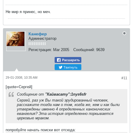
Не мир я принес, но меч.
Канефер
Администратор
Регистрация:
Mar 2005
Сообщений:
9639
Расшарить
Твитнуть
29-01-2008, 10:35 AM
#11
[quote=Сергей]
Сообщение от
"Кайвасату":1nys6sfr
Cергей, раз уж Вы такой эрудированный человек,
расскажите тогда нам о том, когда же, кем и как были
утверждены именно 4 определенных канонических
евангелия? Эта история определенно поркывается
церковью мраком.
попробуйте начать поиски вот отсюда: