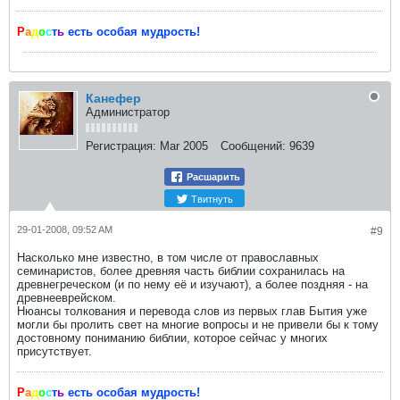
Р
а
д
о
с
т
ь
есть особая мудрость!
Канефер
Администратор
Регистрация:
Mar 2005
Сообщений:
9639
Расшарить
Твитнуть
29-01-2008, 09:52 AM
#9
Насколько мне известно, в том чиcле от православных
семинаристов, более древняя часть библии сохранилась на
древнегреческом (и по нему её и изучают), а более поздняя - на
древнееврейском.
Нюансы толкования и перевода слов из первых глав Бытия уже
могли бы пролить свет на многие вопросы и не привели бы к тому
достовному пониманию библии, которое сейчас у многих
присутствует.
Р
а
д
о
с
т
ь
есть особая мудрость!