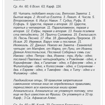
Ср. Ап. 60; 6 Всел. 63; Карф. 116.
60. Читать подобает книги сии, Ветхого Завета: 1.
Бытие мира. 2. Исход из Египта. 3. Левит. 4. Числа. 5.
Второзаконие. 6. Иисус Навин. 7. Судии, Руфь. 8.
Есфирь. 9. Царств, первая и вторая. 10. Царств,
третья и четвертая. 11. Паралипоменон, первая и
вторая. 12. Ездры, первая и вторая. 13. Книга псалмов
ста пятидесяти. 14. Притчи Соломона. 15. Екклисиаст.
16. Песнь Песней. 17. Иов. 18. Двенадцать Пророков. 19.
Исаия. 20. Иеремия, Варух плач и послание. 21.
Иезекииль. 22. Даниил. Нового же Завета - Евангелий
четыре: от Матфея, от Марка, от Луки, от Иоанна;
Деяния Апостольские, Посланий Соборных семь сии:
Иакова - одно. Петра - два, Иоанна - три, Иуды - одно;
посланий Павловых четырнадцать: к Римлянам - одно, к
Коринфянам - два, к Галатам - одно, к Ефесеям - одно, к
Филиппийцам - одно, к Колоссянам - одно, к Солунянам -
два. к Евреям - одно, к Тимофею - два, к Титу - одно и к
Филимону - одно.
Лаодикийские отцы, 59 правилом запретившие
самочинное чтение книг не определенных правилами,
перечисляют все канонические книги кроме
Апокалипсиса. Апокалипсис не упомянут потому, что
еще не был известен во Фригии. Он упомянут в 33 пр.
Карф.; 3 Св. Афанасия Алекс.
Ср. Ап. 60 и 85; Карф. 33; Григория Богослова и