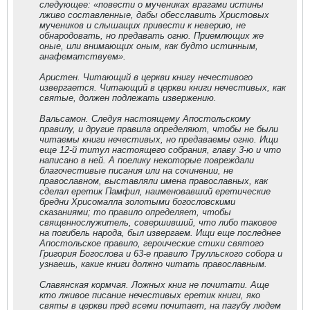
следующее: «повести о мучениках врагами истины
лживо составленные, дабы обесславить Христовых
мучеников и слышащих привести к неверию, не
обнародовать, но предавать огню. Приемлющих же
оные, или внимающих оным, как будто истинным,
анафематствуем».
Аристен. Читающий в церкви книгу нечестивого
извергается. Читающий в церкви книги нечестивых, как
святые, должен подлежать извержению.
Вальсамон. Следуя настоящему Апостольскому
правилу, и другие правила определяют, чтобы не были
читаемы книги нечестивых, но предаваемы огню. Ищи
еще 12-й титул настоящего собрания, главу 3-ю и что
написано в ней. А поелику некоторые повреждали
благочестивые писания или на сочинении, не
православном, выставляли имена православных, как
сделал еретик Памфил, наименовавший еретические
бредни Хрисомалла золотыми богословскими
сказаниями; то правило определяет, чтобы
священнослужитель, совершивший, что либо таковое
на погибель народа, был извергаем. Ищи еще последнее
Апостольское правило, героические стихи святого
Григория Богослова и 63-е правило Трулльского собора и
узнаешь, какие книги должно читать православным.
Славянская кормчая. Ложных книг не почитати. Аще
кто лживое писание нечестивых еретик книги, яко
святы в церкви пред всеми почитает, на пагубу людем