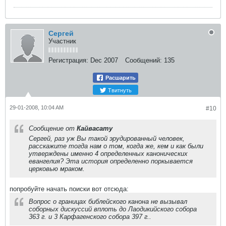
Сергей
Участник
Регистрация:
Dec 2007
Сообщений:
135
Расшарить
Твитнуть
29-01-2008, 10:04 AM
#10
Сообщение от
Кайвасату
Cергей, раз уж Вы такой эрудированный человек,
расскажите тогда нам о том, когда же, кем и как были
утверждены именно 4 определенных канонических
евангелия? Эта история определенно поркывается
церковью мраком.
попробуйте начать поиски вот отсюда:
Вопрос о границах библейского канона не вызывал
соборных дискуссий вплоть до Лаодикийского собора
363 г. и 3 Карфагенского собора 397 г..