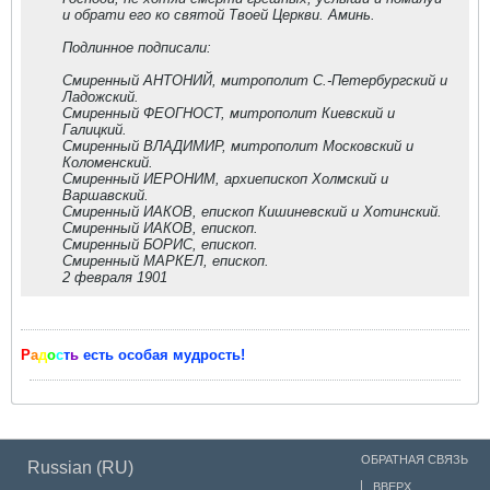
и обрати его ко святой Твоей Церкви. Аминь.
Подлинное подписали:
Смиренный АНТОНИЙ, митрополит С.-Петербургский и
Ладожский.
Смиренный ФЕОГНОСТ, митрополит Киевский и
Галицкий.
Смиренный ВЛАДИМИР, митрополит Московский и
Коломенский.
Смиренный ИЕРОНИМ, архиепископ Холмский и
Варшавский.
Смиренный ИАКОВ, епископ Кишиневский и Хотинский.
Смиренный ИАКОВ, епископ.
Смиренный БОРИС, епископ.
Смиренный МАРКЕЛ, епископ.
2 февраля 1901
Р
а
д
о
с
т
ь
есть особая мудрость!
ОБРАТНАЯ СВЯЗЬ
Russian (RU)
ВВЕРХ