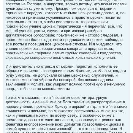
восстал на Господа, а напротив, только потому, что всеми силами
души желал служить ему. Прежде чем отречься от церкви и
единения с народом, которое мне было невыразимо дорого, я, по
некоторым признакам усумнившись в правоте церкви, посвятил
несколько лет на то, чтобы исследовать теоретически и
практически учение церкви: теоретически - я перечитал все, что
мог, об учении церкви, изучил и критически разобрал
догматическое богословие; практически же - строго следовал, в
продолжение более года, всем предписаниям церкви, соблюдая
все посты и посещая все церковные службы. И я убедился, что
учение церкви есть теоретически коварная и вредная ложь,
практически же собрание самых грубых суеверий и колдовства,
скрывающее совершенно весь смысл христианского учения:
И я действительно отрекся от церкви, перестал исполнять ее
обряды и написал в завещании своим близким, чтобы они, когда я
буду умирать, не допускали ко мне церковных служителей, и
мертвое мое тело убрали бы поскорей, без всяких над ним
заклинаний и молитв, как убирают всякую противную и ненужную
вещь, чтобы она не мешала живым.
То же, что сказано, что я "посвятил свою литературную
деятельность и данный мне от Бога талант на распространение в
народе учений, противных Христу и церкви" и т.д., и что "я в своих
сочинениях и письмах, во множестве рассылаемых мною так же,
как и учениками моими, по всему свету, в особенности же в
пределах дорогого отечества нашего, проповедую с ревностью
фанатика ниспровержение всех догматов православной церкви и
самой сущности веры христианской", - то это несправедливо. Я