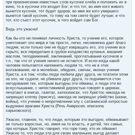
при произнесении известных слов кусочки хлеба и положить их в
вино, то в кусочки эти входит Бог; и что тот, во имя кого живого
вынется кусочек, тот будет здоров; во имя же кого умершего
вынется такой кусочек, то тому на том свете будет лучше; и что
тот, кто съест этот кусочек, в того войдет сам Бог.
Ведь это ужасно!
Как бы кто ни понимал личность Христа, то учение его, которое
уничтожает зло мира и так просто, легко, несомненно дает благо
людям, если только они не будут извращать его, это учение все
скрыто, все переделано в грубое колдовство купанья, мазания
маслом, телодвижений, заклинаний, проглатывания кусочков и
т.п., так что от учения ничего не остается. И если когда какой
человек попытается напомнить людям то, что не в этих
волхвования, не в молебнах, обеднях, свечах, иконах учение
Христа, а в том, чтобы люди любили друг друга, не платили злом
за зло, не судили, не убивали друг друга, то поднимется стон
негодования тех, которым выгодны эти обманы, и люди эти во
всеуслышание, с непостижимой дерзостью говорят в церквах,
печатают в книгах, газетах, катехизисах, что Христос никогда не
запрещал клятву (присягу), никогда не запрещал убийство (казни,
войны), что учение о непротивлении злу с сатанинской хитростью
выдумано врагами Христа (Речь Амвросия, епископа
харьковского) .
Ужасно, главное, то, что люди, которым это выгодно, обманывают
не только взрослых, но, имея на то власть, и детей, тех самых,
про которых Христос говорил, что горе тому, кто их обманет.
Ужасно то, что люди эти для своих маленьких выгод делают