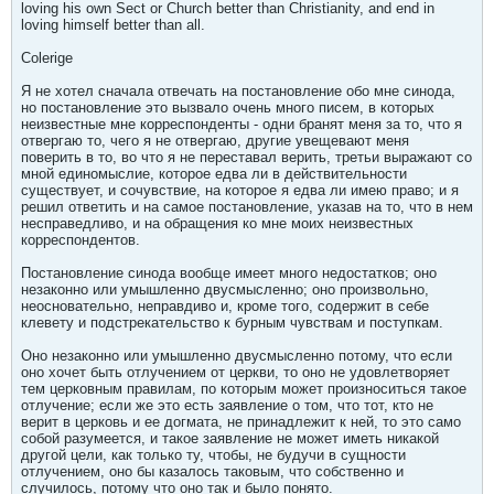
loving his own Sect or Church better than Christianity, and end in
loving himself better than all.
Colerige
Я не хотел сначала отвечать на постановление обо мне синода,
но постановление это вызвало очень много писем, в которых
неизвестные мне корреспонденты - одни бранят меня за то, что я
отвергаю то, чего я не отвергаю, другие увещевают меня
поверить в то, во что я не переставал верить, третьи выражают со
мной единомыслие, которое едва ли в действительности
существует, и сочувствие, на которое я едва ли имею право; и я
решил ответить и на самое постановление, указав на то, что в нем
несправедливо, и на обращения ко мне моих неизвестных
корреспондентов.
Постановление синода вообще имеет много недостатков; оно
незаконно или умышленно двусмысленно; оно произвольно,
неосновательно, неправдиво и, кроме того, содержит в себе
клевету и подстрекательство к бурным чувствам и поступкам.
Оно незаконно или умышленно двусмысленно потому, что если
оно хочет быть отлучением от церкви, то оно не удовлетворяет
тем церковным правилам, по которым может произноситься такое
отлучение; если же это есть заявление о том, что тот, кто не
верит в церковь и ее догмата, не принадлежит к ней, то это само
собой разумеется, и такое заявление не может иметь никакой
другой цели, как только ту, чтобы, не будучи в сущности
отлучением, оно бы казалось таковым, что собственно и
случилось, потому что оно так и было понято.