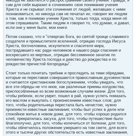
никогда не заботился о распространении своего учения. Правда, я
сам для себя выразил в сочинениях свое понимание учения
Христа и не скрывал эти сочинения от людей, желавших с ними
познакомиться, но никогда сам не печатал их; говорил же людям
о том, как я понимаю учение Христа, только тогда, когда меня об
этом спрашивали. Таким людям я говорил то, что думаю, и давал,
если они у меня были, мои книги.
Потом сказано, что я "отвергаю Бога, во святой троице славимого
создателя и промыслителя вселенной, отрицаю господа Иисуса
Христа, богочеловека, искупителя и спасителя мира,
пострадавшего нас ради человеков и нашего ради спасения и
воскресшего из мертвых, отрицаю бессеменное зачатие по
человечеству Христа господа и девство до рождества и по
рождестве пречистой богородицы".
Стоит только почитать требник и проследить за теми обрядами,
которые не переставая совершаются православным духовенством
и считаются христианским богослужением, чтобы увидать, что
все эти обряды не что иное, как различные приемы колдовства,
приспособленные ко всем возможным случаям жизни. Для того,
чтобы ребенок, если умрет, пошел в рай, нужно успеть помазать
его маслом и выкупать с произнесением известных слов; для
того, чтобы родительница перестала быть нечистою, нужно
произнести известные заклинания; чтобы был успех в деле или
спокойное житье в новом доме, для того, чтобы хорошо родился
хлеб, прекратилась засуха, для того, чтобы путешествие было
благополучно, для того, чтобы излечиться от болезни, для того,
чтобы облегчилось положение умершего на том свете, для всего
этого и тысячи других обстоятельств есть известные заклинания,