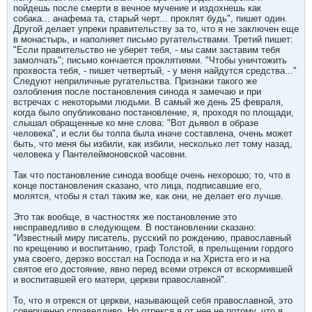
пойдешь после смерти в вечное мучение и издохнешь как
собака... анафема та, старый черт... проклят будь", пишет один.
Другой делает упреки правительству за то, что я не заключен еще
в монастырь, и наполняет письмо ругательствами. Третий пишет:
"Если правительство не уберет тебя, - мы сами заставим тебя
замолчать"; письмо кончается проклятиями. "Чтобы уничтожить
прохвоста тебя, - пишет четвертый, - у меня найдутся средства..."
Следуют неприличные ругательства. Признаки такого же
озлобления после постановления синода я замечаю и при
встречах с некоторыми людьми. В самый же день 25 февраля,
когда было опубликовано постановление, я, проходя по площади,
слышал обращенные ко мне слова: "Вот дьявол в образе
человека", и если бы толпа была иначе составлена, очень может
быть, что меня бы избили, как избили, несколько лет тому назад,
человека у Пантелеймоновской часовни.
Так что постановление синода вообще очень нехорошо; то, что в
конце постановления сказано, что лица, подписавшие его,
молятся, чтобы я стал таким же, как они, не делает его лучше.
Это так вообще, в частностях же постановление это
несправедливо в следующем. В постановлении сказано:
"Известный миру писатель, русский по рождению, православный
по крещению и воспитанию, граф Толстой, в прельщении гордого
ума своего, дерзко восстал на Господа и на Христа его и на
святое его достояние, явно перед всеми отрекся от вскормившей
и воспитавшей его матери, церкви православной".
То, что я отрекся от церкви, называющей себя православной, это
совершенно справедливо. Но отрекся я от нее не потому, что я