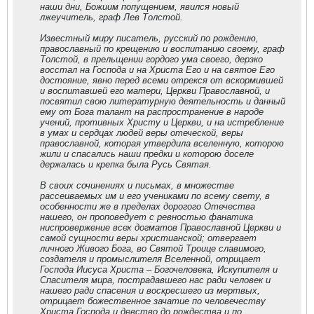
наши дни, Божиим попущением, явился новый
лжеучитель, граф Лев Толстой.
Известный миру писатель, русский по рождению,
православный по крещению и воспитанию своему, граф
Толстой, в прельщении гордого ума своего, дерзко
восстал на Господа и на Христа Его и на святое Его
достояние, явно перед всеми отрекся от вскормившей
и воспитавшей его матери, Церкви Православной, и
посвятил свою литературную деятельность и данный
ему от Бога талант на распространение в народе
учений, противных Христу и Церкви, и на истребление
в умах и сердцах людей веры отеческой, веры
православной, которая утвердила вселенную, которою
жили и спасались наши предки и которою доселе
держалась и крепка была Русь Святая.
В своих сочинениях и письмах, в множестве
рассеиваемых им и его учениками по всему свету, в
особенности же в пределах дорогого Отечества
нашего, он проповедует с ревностью фанатика
ниспровержение всех догматов Православной Церкви и
самой сущности веры христианской; отвергает
личного Живого Бога, во Святой Троице славимого,
создателя и промыслителя Вселенной, отрицает
Господа Иисуса Христа – Богочеловека, Искупителя и
Спасителя мира, пострадавшего нас ради человек и
нашего ради спасения и воскресшего из мертвых,
отрицает божественное зачатие по человечеству
Христа Господа и девство до рождества и по