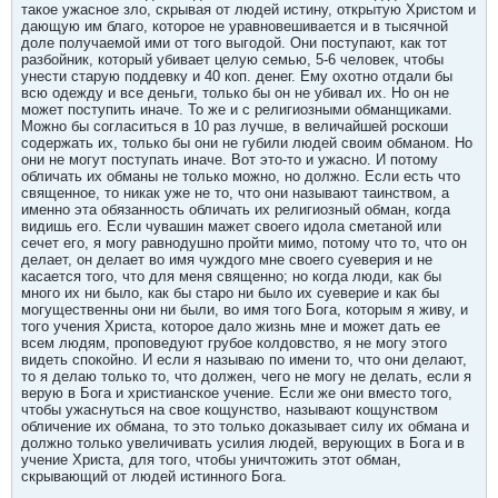
такое ужасное зло, скрывая от людей истину, открытую Христом и
дающую им благо, которое не уравновешивается и в тысячной
доле получаемой ими от того выгодой. Они поступают, как тот
разбойник, который убивает целую семью, 5-6 человек, чтобы
унести старую поддевку и 40 коп. денег. Ему охотно отдали бы
всю одежду и все деньги, только бы он не убивал их. Но он не
может поступить иначе. То же и с религиозными обманщиками.
Можно бы согласиться в 10 раз лучше, в величайшей роскоши
содержать их, только бы они не губили людей своим обманом. Но
они не могут поступать иначе. Вот это-то и ужасно. И потому
обличать их обманы не только можно, но должно. Если есть что
священное, то никак уже не то, что они называют таинством, а
именно эта обязанность обличать их религиозный обман, когда
видишь его. Если чувашин мажет своего идола сметаной или
сечет его, я могу равнодушно пройти мимо, потому что то, что он
делает, он делает во имя чуждого мне своего суеверия и не
касается того, что для меня священно; но когда люди, как бы
много их ни было, как бы старо ни было их суеверие и как бы
могущественны они ни были, во имя того Бога, которым я живу, и
того учения Христа, которое дало жизнь мне и может дать ее
всем людям, проповедуют грубое колдовство, я не могу этого
видеть спокойно. И если я называю по имени то, что они делают,
то я делаю только то, что должен, чего не могу не делать, если я
верую в Бога и христианское учение. Если же они вместо того,
чтобы ужаснуться на свое кощунство, называют кощунством
обличение их обмана, то это только доказывает силу их обмана и
должно только увеличивать усилия людей, верующих в Бога и в
учение Христа, для того, чтобы уничтожить этот обман,
скрывающий от людей истинного Бога.