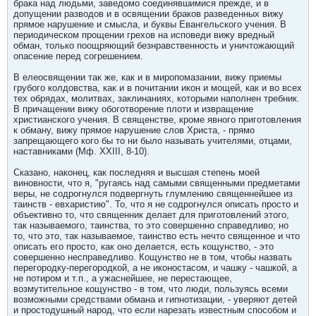
брака над людьми, заведомо соединявшимися прежде, и в
допущении разводов и в освящении браков разведенных вижу
прямое нарушение и смысла, и буквы Евангельского учения. В
периодическом прощении грехов на исповеди вижу вредный
обман, только поощряющий безнравственность и уничтожающий
опасение перед согрешением.
В елеосвящении так же, как и в миропомазании, вижу приемы
грубого колдовства, как и в почитании икон и мощей, как и во всех
тех обрядах, молитвах, заклинаниях, которыми наполнен требник.
В причащении вижу обоготворение плоти и извращение
христианского учения. В священстве, кроме явного приготовления
к обману, вижу прямое нарушение слов Христа, - прямо
запрещающего кого бы то ни было называть учителями, отцами,
наставниками (Мф. XXIII, 8-10).
Сказано, наконец, как последняя и высшая степень моей
виновности, что я, "ругаясь над самыми священными предметами
веры, не содрогнулся подвергнуть глумлению священнейшее из
таинств - евхаристию". То, что я не содрогнулся описать просто и
объективно то, что священник делает для приготовлений этого,
так называемого, таинства, то это совершенно справедливо; но
то, что это, так называемое, таинство есть нечто священное и что
описать его просто, как оно делается, есть кощунство, - это
совершенно несправедливо. Кощунство не в том, чтобы назвать
перегородку-перегородкой, а не иконостасом, и чашку - чашкой, а
не потиром и т.п., а ужаснейшее, не перестающее,
возмутительное кощунство - в том, что люди, пользуясь всеми
возможными средствами обмана и гипнотизации, - уверяют детей
и простодушный народ, что если нарезать известным способом и