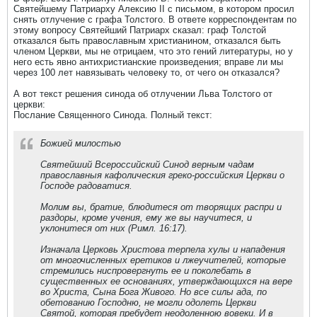
Святейшему Патриарху Алексию II с письмом, в котором просил
снять отлучение с графа Толстого. В ответе корреспондентам по
этому вопросу Святейший Патриарх сказал: граф Толстой
отказался быть православным христианином, отказался быть
членом Церкви, мы не отрицаем, что это гений литературы, но у
него есть явно антихристианские произведения; вправе ли мы
через 100 лет навязывать человеку то, от чего он отказался?
А вот текст решения синода об отлучении Льва Толстого от
церкви:
Послание Священного Синода. Полный текст:
Божией милостью
Святейший Всероссийский Синод верным чадам
православныя кафолическия греко-российския Церкви о
Господе радоватися.
Молим вы, братие, блюдитеся от творящих распри и
раздоры, кроме учения, ему же вы научитеся, и
уклонитеся от них (Римл. 16:17).
Изначала Церковь Христова терпела хулы и нападения
от многочисленных еретиков и лжеучителей, которые
стремились ниспровергнуть ее и поколебать в
существенных ее основаниях, утверждающихся на вере
во Христа, Сына Бога Живого. Но все силы ада, по
обетованию Господню, не могли одолеть Церкви
Святой, которая пребудет неодоленною вовеки. И в