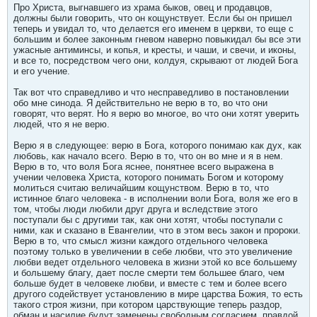
Про Христа, выгнавшего из храма быков, овец и продавцов,
должны были говорить, что он кощунствует. Если бы он пришел
теперь и увидал то, что делается его именем в церкви, то еще с
большим и более законным гневом наверно повыкидал бы все эти
ужасные антиминсы, и копья, и кресты, и чаши, и свечи, и иконы,
и все то, посредством чего они, колдуя, скрывают от людей Бога
и его учение.
Так вот что справедливо и что несправедливо в постановлении
обо мне синода. Я действительно не верю в то, во что они
говорят, что верят. Но я верю во многое, во что они хотят уверить
людей, что я не верю.
Верю я в следующее: верю в Бога, которого понимаю как дух, как
любовь, как начало всего. Верю в то, что он во мне и я в нем.
Верю в то, что воля Бога яснее, понятнее всего выражена в
учении человека Христа, которого понимать Богом и которому
молиться считаю величайшим кощунством. Верю в то, что
истинное благо человека - в исполнении воли Бога, воля же его в
том, чтобы люди любили друг друга и вследствие этого
поступали бы с другими так, как они хотят, чтобы поступали с
ними, как и сказано в Евангелии, что в этом весь закон и пророки.
Верю в то, что смысл жизни каждого отдельного человека
поэтому только в увеличении в себе любви, что это увеличение
любви ведет отдельного человека в жизни этой ко все большему
и большему благу, дает после смерти тем большее благо, чем
больше будет в человеке любви, и вместе с тем и более всего
другого содействует установлению в мире царства Божия, то есть
такого строя жизни, при котором царствующие теперь раздор,
обман и насилие будут заменены свободным согласием, правдой