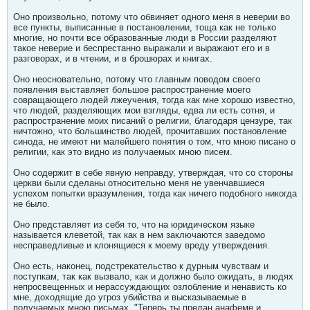
Оно произвольно, потому что обвиняет одного меня в неверии во
все пункты, выписанные в постановлении, тоща как не только
многие, но почти все образованные люди в России разделяют
такое неверие и беспрестанно выражали и выражают его и в
разговорах, и в чтении, и в брошюрах и книгах.
Оно неосновательно, потому что главным поводом своего
появления выставляет большое распространение моего
совращающего людей лжеучения, тогда как мне хорошо известно,
что людей, разделяющих мои взгляды, едва ли есть сотня, и
распространение моих писаний о религии, благодаря цензуре, так
ничтожно, что большинство людей, прочитавших постановление
синода, не имеют ни малейшего понятия о том, что мною писано о
религии, как это видно из получаемых мною писем.
Оно содержит в себе явную неправду, утверждая, что со стороны
церкви были сделаны относительно меня не увенчавшиеся
успехом попытки вразумления, тогда как ничего подобного никогда
не было.
Оно представляет из себя то, что на юридическом языке
называется клеветой, так как в нем заключаются заведомо
несправедливые и клонящиеся к моему вреду утверждения.
Оно есть, наконец, подстрекательство к дурным чувствам и
поступкам, так как вызвало, как и должно было ожидать, в людях
непросвещенных и нерассуждающих озлобление и ненависть ко
мне, доходящие до угроз убийства и высказываемые в
получаемых мною письмах. "Теперь ты предан анафеме и