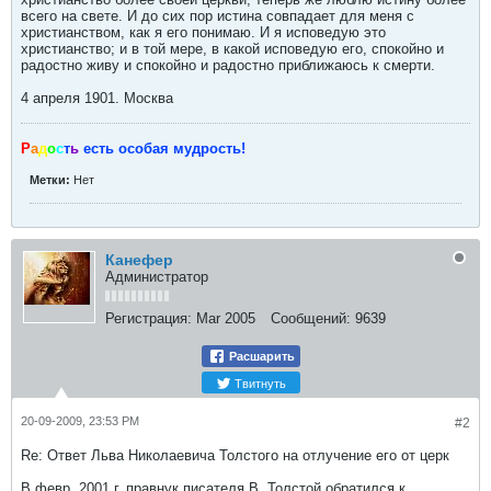
всего на свете. И до сих пор истина совпадает для меня с
христианством, как я его понимаю. И я исповедую это
христианство; и в той мере, в какой исповедую его, спокойно и
радостно живу и спокойно и радостно приближаюсь к смерти.
4 апреля 1901. Москва
Р
а
д
о
с
т
ь
есть особая мудрость!
Метки:
Нет
Канефер
Администратор
Регистрация:
Mar 2005
Сообщений:
9639
Расшарить
Твитнуть
20-09-2009, 23:53 PM
#2
Re: Ответ Льва Николаевича Толстого на отлучение его от церк
В февр. 2001 г. правнук писателя В. Толстой обратился к