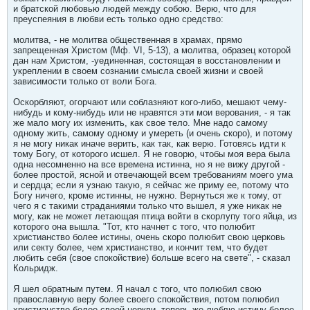
и братской любовью людей между собою. Верю, что для
преуспеяния в любви есть только одно средство:
молитва, - не молитва общественная в храмах, прямо
запрещенная Христом (Мф. VI, 5-13), а молитва, образец которой
дан нам Христом, -уединенная, состоящая в восстановлении и
укреплении в своем сознании смысла своей жизни и своей
зависимости только от воли Бога.
Оскорбляют, огорчают или соблазняют кого-либо, мешают чему-
нибудь и кому-нибудь или не нравятся эти мои верования, - я так
же мало могу их изменить, как свое тело. Мне надо самому
одному жить, самому одному и умереть (и очень скоро), и потому
я не могу никак иначе верить, как так, как верю. Готовясь идти к
тому Богу, от которого исшел. Я не говорю, чтобы моя вера была
одна несомненно на все времена истинна, но я не вижу другой -
более простой, ясной и отвечающей всем требованиям моего ума
и сердца; если я узнаю такую, я сейчас же приму ее, потому что
Богу ничего, кроме истинны, не нужно. Вернуться же к тому, от
чего я с такими страданиями только что вышел, я уже никак не
могу, как не может летающая птица войти в скорлупу того яйца, из
которого она вышла. "Тот, кто начнет с того, что полюбит
христианство более истины, очень скоро полюбит свою церковь
или секту более, чем христианство, и кончит тем, что будет
любить себя (свое спокойствие) больше всего на свете", - сказал
Кольридж.
Я шел обратным путем. Я начал с того, что полюбил свою
православную веру более своего спокойствия, потом полюбил
христианство более своей церкви, теперь же люблю истину более