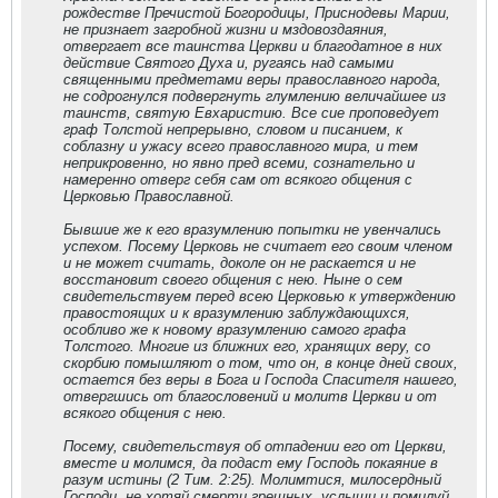
рождестве Пречистой Богородицы, Приснодевы Марии,
не признает загробной жизни и мздовоздаяния,
отвергает все таинства Церкви и благодатное в них
действие Святого Духа и, ругаясь над самыми
священными предметами веры православного народа,
не содрогнулся подвергнуть глумлению величайшее из
таинств, святую Евхаристию. Все сие проповедует
граф Толстой непрерывно, словом и писанием, к
соблазну и ужасу всего православного мира, и тем
неприкровенно, но явно пред всеми, сознательно и
намеренно отверг себя сам от всякого общения с
Церковью Православной.
Бывшие же к его вразумлению попытки не увенчались
успехом. Посему Церковь не считает его своим членом
и не может считать, доколе он не раскается и не
восстановит своего общения с нею. Ныне о сем
свидетельствуем перед всею Церковью к утверждению
правостоящих и к вразумлению заблуждающихся,
особливо же к новому вразумлению самого графа
Толстого. Многие из ближних его, хранящих веру, со
скорбию помышляют о том, что он, в конце дней своих,
остается без веры в Бога и Господа Спасителя нашего,
отвергшись от благословений и молитв Церкви и от
всякого общения с нею.
Посему, свидетельствуя об отпадении его от Церкви,
вместе и молимся, да подаст ему Господь покаяние в
разум истины (2 Тим. 2:25). Молимтися, милосердный
Господи, не хотяй смерти грешных, услыши и помилуй