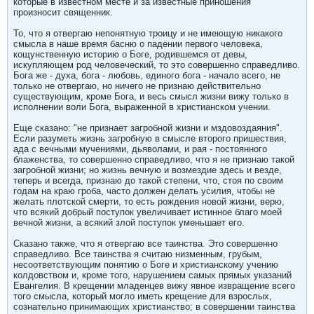
которые в известном месте и за известные приношения
произносит священник.
То, что я отвергаю непонятную троицу и не имеющую никакого
смысла в наше время басню о падении первого человека,
кощунственную историю о Боге, родившемся от девы,
искупляющем род человеческий, то это совершенно справедливо.
Бога же - духа, бога - любовь, единого бога - начало всего, не
только не отвергаю, но ничего не признаю действительно
существующим, кроме Бога, и весь смысл жизни вижу только в
исполнении воли Бога, выраженной в христианском учении.
Еще сказано: "не признает загробной жизни и мздовоздаяния".
Если разуметь жизнь загробную в смысле второго пришествия,
ада с вечными мучениями, дьяволами, и рая - постоянного
блаженства, то совершенно справедливо, что я не признаю такой
загробной жизни; но жизнь вечную и возмездие здесь и везде,
теперь и всегда, признаю до такой степени, что, стоя по своим
годам на краю гроба, часто должен делать усилия, чтобы не
желать плотской смерти, то есть рождения новой жизни, верю,
что всякий добрый поступок увеличивает истинное благо моей
вечной жизни, а всякий злой поступок уменьшает его.
Сказано также, что я отвергаю все таинства. Это совершенно
справедливо. Все таинства я считаю низменным, грубым,
несоответствующим понятию о Боге и христианскому учению
колдовством и, кроме того, нарушением самых прямых указаний
Евангелия. В крещении младенцев вижу явное извращение всего
того смысла, который могло иметь крещение для взрослых,
сознательно принимающих христианство; в совершении таинства