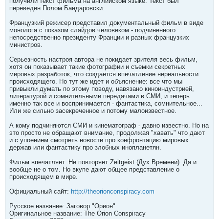
получили текст фильма на английском языке. Текст был
переведен Полом Бандаровски.
Французкий режисер представил документальный фильм в виде
монолога с показом слайдов человеком - подчиненного
непосредственно президенту Франции и разных французких
министров.
Серьезность настроя автора не покидает зрителя весь фильм,
хотя он показывает такие фотографии и съемки секретных
мировых разработок, что создается впечатление нереальности
происходящего. Но тут же идет и объяснение: все что мы
привыкли думать по этому поводу, навязано киноиндустрией,
литературой и сомнительными передачами в СМИ, и теперь
именно так все и воспринимается - фантастика, сомнительное...
Или же сильно засекреченное и потому малоизвестное.
А кому подчиняются СМИ и кинематограф - давно известно. Но на
это просто не обращают внимание, продолжая "хавать" что дают
и с упоением смотреть новости про конфронтацию мировых
держав или фантастику про злобных инопланетян.
Фильм впечатляет. Не повторяет Zeitgeist (Дух Времени). Да и
вообще не о том. Но вкупе дают общее представление о
происходящем в мире.
Официальный сайт:
http://theorionconspiracy.com
Русское название: Заговор "Орион"
Оригинальное название: The Orion Conspiracy