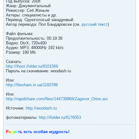
Год выпуска: 2008
Жанр: Документальный
Режиссер: Себ Женьяк
Актеры: специалисты и др.
Перевод: Одноголосый закадровый
Автор перевода: Пол Бандаровски (см.
русский текст
)
Файл фильма:
Продолжительность: 00:19:38
Видео: DivX; 720x400
Аудио: MP3; 48000Hz 192 kb/s
Размер: 190 Mb
Скачать:
http://ihost.ifolder.ru/8101566
Пароль на скачивание: woodash.ru
Или:
http://fileshare.in.ua/1183789
Или:
http://rapidshare.com/files/144739969/Zagovor_Orion.avi
Источник:
http://woodash.ru
фотоматериалы:
http://ifolder.ru/8176053
Р
а
д
о
с
т
ь
есть особая мудрость!