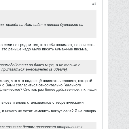
#7
е, правда на Ваш сайт я попала буквально на
 если нет рядом тех, кто тебя понимает, но они есть
ем это раньше надо было писать бумажные письма,
заимодействии во благо мира, а не только о
 прилагаться ежесекундно (в идеале).
скажу, что это надо ещё поискать человека, который
у с Вами согласиться относительно "еального
изическое? Оно как раз более действенное, т.к. наши
о вновь и вновь сталкивалась с теоретическими
и ничего не хотят изменить вокруг себя? Я не говорю
ния сознания детям прививают отвращение к