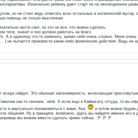
альтернативы. Изначально ребенку дают старт не на эволюционное развит
хом, но не стоит ведь отметать всех остальных в космический мусор, о
аша помощь не только мысленная.
зательно нести свет, но это не все, что можно сделать.
м теле, значит и оно должно работать на благо.
. А в одиночку что-то изменить, кроме себя очень сложно. Меня очень
… ) не пытается произвести какие-либо физические действия. Ведь не н
от вседа найдет. Это обычная закономерность, включающая пресловутые
Гомелем как-то связана. :wink: А если еще и Кайвасату оттуда, то вы о
сто и виртуально познакомиться с вами, Ака.
а потом можно будем д
ток общения. Ну в принципе, возможно, здесь вы найдете именно его в 
 например мы можем вместе сделать прямо сейчас. :P :P :P