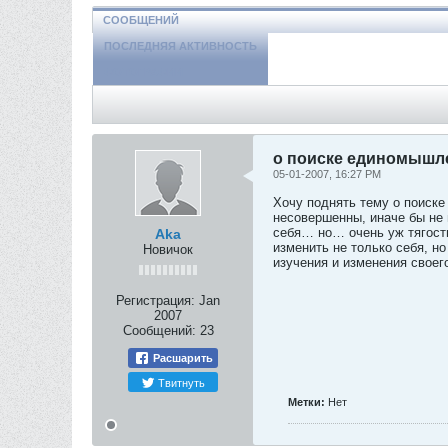
СООБЩЕНИЙ
ПОСЛЕДНЯЯ АКТИВНОСТЬ
ФОТОГРАФИИ
о поиске единомышл
05-01-2007, 16:27 PM
Хочу поднять тему о поиск
несовершенны, иначе бы не 
себя… но… очень уж тягостн
Aka
изменить не только себя, н
Новичок
изучения и изменения своег
Регистрация:
Jan
2007
Сообщений:
23
Расшарить
Твитнуть
Метки:
Нет