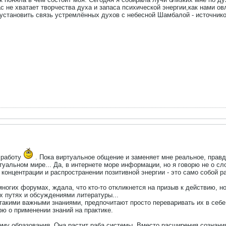
ас не хватает творчества духа и запаса психической энергии,как нами 
 установить связь устремлённых духов с небесной Шамбалой - источник
 работу
. Пока виртуальное общение и заменяет мне реальное, правд
ртуальном мире... Да, в интернете море информации, но я говорю не о с
о концентрации и распространении позитивной энергии - это само собой 
ногих форумах, ждала, что кто-то откликнется на призыв к действию, н
 путях и обсуждениями литературы...
кими важными знаниями, предпочитают просто переваривать их в себе, 
рю о применении знаний на практике.
ему образования. Она растит раба системы. Вместо расширения сознани