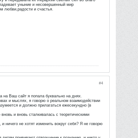
овладевает уныние и несовершенный мир
ом любви,радости и счастья.
#4
а на Ваш сайт я попала буквально на днях.
ловах и мыслях, я говорю о реальном взаимодействии
разумеется и должно прилагаться ежесекундно (в
о вновь и вновь сталкивалась с теоретическими
и ничего не хотят изменить вокруг себя? Я не говорю
я детям прививают отвращение к познанию, и никто у