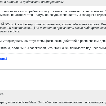
нас в стране не предлагает альтернативы.
то зависит от самого ребенка и от установок, заложенных в него семьей
уважения авторитетов - пагубное воздействие системы западного образо
Й ПУТЬ. А в одиночку что-то изменить, кроме себя очень сложно. Ме
кое, ни рериховское… ) не пытается произвести какие-либо физическ
овать в духе!
м утверждением об отсутствии физических действий в рериховском движ
тивно, если бы Вы рассказали, что именно Вы понимаете под "реальнми
ость!
ara
ищет, тот вседа найдет. Это обычная закономерность, включающая п