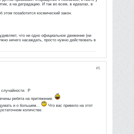
ие, а на деградацию. И так во всем, в идеалах, в
б этом позаботится космический закон.
 удивляет, что ни одно официальное движение (ни
ужно ничего насаждать, просто нужно действовать в
#5
 случайности. :P
бречены ребята на притяжение.
умать и о большем...
Что вас привело на этот
достаточном количстве.