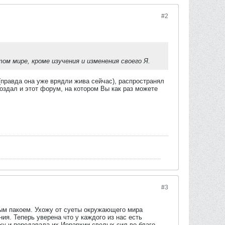
#2
м мире, кроме изучения и изменения своего Я.
правда она уже врядли жива сейчас), распространял
создал и этот форум, на котором Вы как раз можете
.
#3
ым пакоем. Ухожу от суеты окружающего мира
я. Теперь уверена что у каждого из нас есть
уху и передавала их Иерархии свелых сил во благо