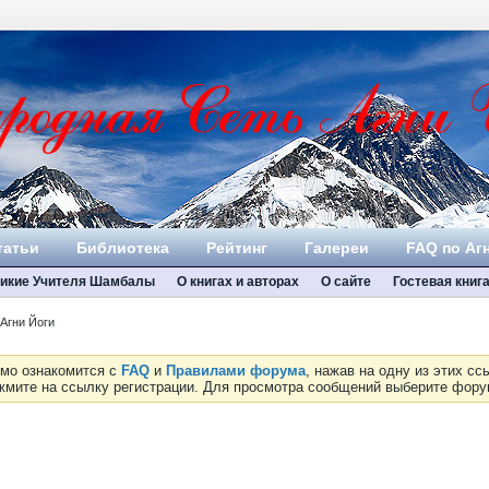
татьи
Библиотека
Рейтинг
Галереи
FAQ по Аг
икие Учителя Шамбалы
О книгах и авторах
О сайте
Гостевая книг
Агни Йоги
имо ознакомится с
FAQ
и
Правилами форума
, нажав на одну из этих с
ажмите на ссылку регистрации. Для просмотра сообщений выберите фор