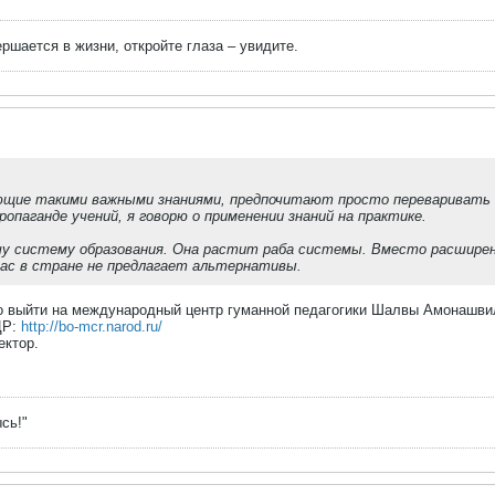
ершается в жизни, откройте глаза – увидите.
ющие такими важными знаниями, предпочитают просто переваривать их
пропаганде учений, я говорю о применении знаний на практике.
шу систему образования. Она растит раба системы. Вместо расшире
нас в стране не предлагает альтернативы.
но выйти на международный центр гуманной педагогики Шалвы Амонашвил
ЦР:
http://bo-mcr.narod.ru/
ектор.
сь!"