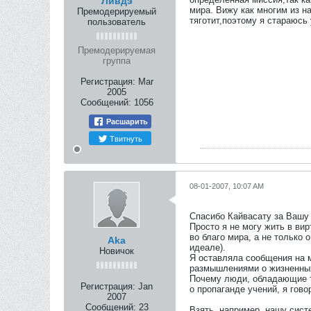
Ливдэ
мира. Вижу как многим из н
Премодерируемый
тяготит,поэтому я стараюсь
пользователь
Премодерируемая
группа
Регистрация:
Mar
2005
Сообщений:
1056
Расшарить
Твитнуть
08-01-2007, 10:07 AM
Спасибо Кайвасату за Вашу
Просто я не могу жить в ви
во благо мира, а не только 
Aka
идеале).
Новичок
Я оставляла сообщения на м
размышлениями о жизненных
Почему люди, обладающие та
Регистрация:
Jan
о пропаганде учений, я гово
2007
Сообщений:
23
Взять, например, нашу сист