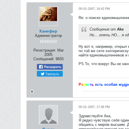
05-01-2007, 16:42 PM
Re: о поиске единомышленн
Сообщение от
Aka
Канефер
Но… опять НО… я оди
Администратор
Ну вот я, например, откры
Регистрация:
Mar
по той же сети эзотерическ
2005
найти единомышленников и 
Сообщений:
9655
PS То, что вокруг Вы не нах
Расшарить
Твитнуть
Р
а
д
о
с
т
ь
есть особая мудр
05-01-2007, 17:08 PM
Здравствуйте Ака,
Я редко чувствую себя оди
общаясь с миром высшим. До
определённая миссия,так ка