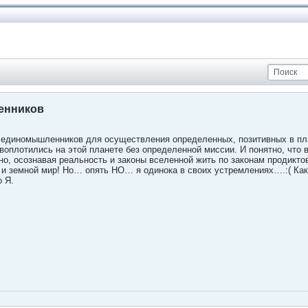
енников
е единомышленников для осуществления определенных, позитивных в пла
воплотились на этой планете без определенной миссии. И понятно, что
о, осознавая реальность и законы вселенной жить по законам продикто
о и земной мир! Но… опять НО… я одинока в своих устремлениях….:( Ка
о Я.