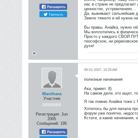
нас в стране не предлагает 
Расшарить
ценностях, устремлениях…
Да, выживают сильнейшие ду
Твитнуть
Земле тяжело и ей нужна н
Вы правы, Анайка, нужно обя
Мы воплотились в физическо
Просто у каждого СВОЙ ПУТЬ
теософское, ни рериховское
духе!
08-01-2007, 10:29 AM
полезные начинания
Ака, привет. 8)
На самом деле, кто ищет, т
Manihara
Участник
Я так помню Анайка тоже с 
Хотелось бы для начала про
форум уже понятно, недоста
Регистрация:
Jun
Кстати, а какие начинания,
2005
Сообщений:
195
Расшарить