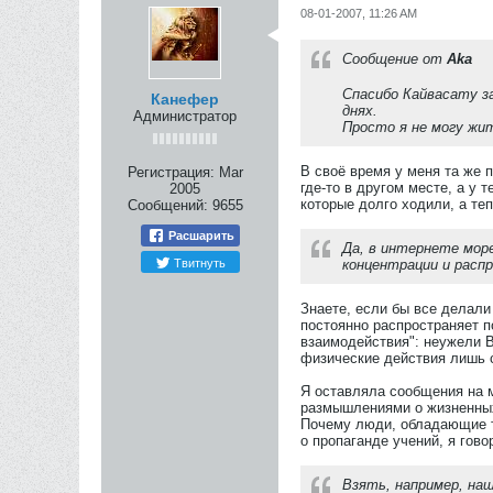
08-01-2007, 11:26 AM
Сообщение от
Aka
Спасибо Кайвасату 
Канефер
днях.
Администратор
Просто я не могу жит
В своё время у меня та же 
Регистрация:
Mar
где-то в другом месте, а у
2005
которые долго ходили, а те
Сообщений:
9655
Расшарить
Да, в интернете море
Твитнуть
концентрации и распр
Знаете, если бы все делали
постоянно распространяет п
взаимодействия": неужели В
физические действия лишь 
Я оставляла сообщения на м
размышлениями о жизненных
Почему люди, обладающие та
о пропаганде учений, я гово
Взять, например, на