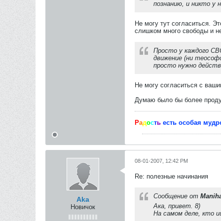
познанию, и никто у 
Не могу тут согласиться. Э
слишком много свободы и не
Просто у каждого СВО
движение (ни теософс
просто нужно действ
Не могу согласиться с ваши
Думаю было бы более продук
Р
а
д
о
с
т
ь
есть особая мудр
08-01-2007, 12:42 PM
Re: полезные начинания
Сообщение от
Manih
Aka
Ака, привет. 8)
Новичок
На самом деле, кто 