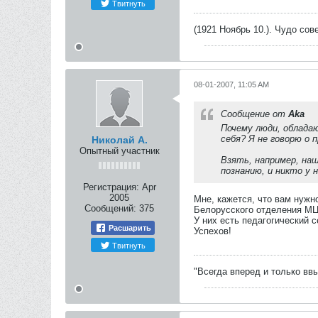
Твитнуть
(1921 Ноябрь 10.). Чудо сов
08-01-2007, 11:05 AM
Сообщение от
Aka
Почему люди, облада
себя? Я не говорю о 
Николай А.
Опытный участник
Взять, например, на
познанию, и никто у 
Регистрация:
Apr
2005
Мне, кажется, что вам нуж
Сообщений:
375
Белорусского отделения М
У них есть педагогический с
Расшарить
Успехов!
Твитнуть
"Всегда вперед и только ввы