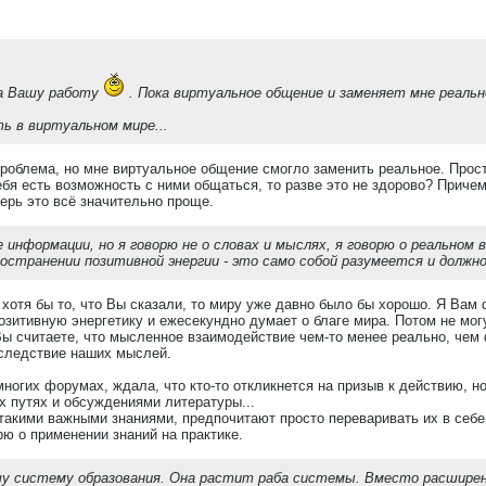
за Вашу работу
. Пока виртуальное общение и заменяет мне реально
ь в виртуальном мире...
проблема, но мне виртуальное общение смогло заменить реальное. Просто
 тебя есть возможность с ними общаться, то разве это не здорово? Прич
перь это всё значительно проще.
 информации, но я говорю не о словах и мыслях, я говорю о реальном в
остранении позитивной энергии - это само собой разумеется и должно
 хотя бы то, что Вы сказали, то миру уже давно было бы хорошо. Я Вам 
озитивную энергетику и ежесекундно думает о благе мира. Потом не мог
ы считаете, что мысленное взаимодействие чем-то менее реально, чем ф
следствие наших мыслей.
ногих форумах, ждала, что кто-то откликнется на призыв к действию, н
 путях и обсуждениями литературы...
кими важными знаниями, предпочитают просто переваривать их в себе, 
рю о применении знаний на практике.
шу систему образования. Она растит раба системы. Вместо расшире