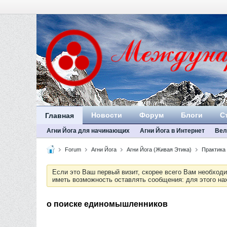
Новости
Форум
Блоги
С
Главная
Агни Йога для начинающих
Агни Йога в Интернет
Вел
Forum
Агни Йога
Агни Йога (Живая Этика)
Практика 
Если это Ваш первый визит, скорее всего Вам необход
иметь возможность оставлять сообщения: для этого н
о поиске единомышленников