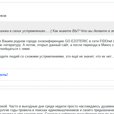
иков
нока в своих устремлениях….:( Как живете ВЫ? Что вы делаете в это
л в Вашем родном городе эхоконференцию GO.EZOTERIC в сети FIDOnet (
ую литературу. А потом, открыл данный сайт, а после переезда в Минск 
пообщаться с ними.
одите людей со схожими устремлениями, это ещё не значит, что их нет..
ость!
нокой. Часто в выходные дни среди недели просто наслаждаюсь душевн
лгие годы провела в поисках единомышленников и своего предназначени
к поняла в чём состоит моя. Сегодня я собирала лучи близких мне по д