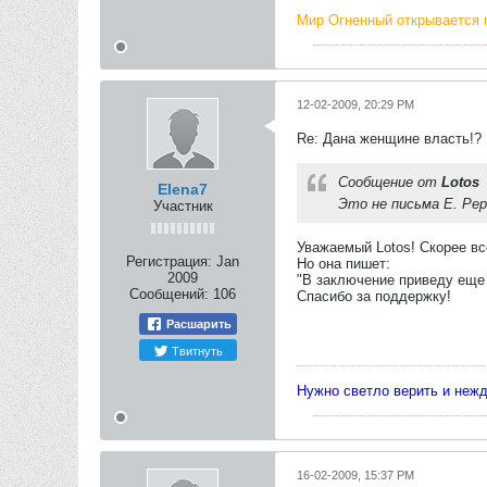
Мир Огненный открывается 
12-02-2009, 20:29 PM
Re: Дана женщине власть!?
Сообщение от
Lotos
Elena7
Это не письма Е. Рери
Участник
Уважаемый Lotos! Скорее все
Регистрация:
Jan
Но она пишет:
2009
"В заключение приведу еще 
Сообщений:
106
Спасибо за поддержку!
Расшарить
Твитнуть
Нужно светло верить и неж
16-02-2009, 15:37 PM