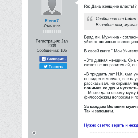
Re: Дана женщине власть!?
Сообщение от
Lotos
Elena7
Выходит нам, мужчин
Участник
Вряд ли. Мужчина - согласно
Регистрация:
Jan
уйти от активных иволюцион
2009
Сообщений:
106
В своей книге " Мои Учител
Расшарить
«Это дивная женщина. Она -
сюжет не понравится ей, он 
Твитнуть
«В тридцать лет Н.К. был у
он сидел и молчал, все слуш
рассказывал, не скрывая пе
понимая ее дух и чуткост
…Много дала своему мужу (Е
философским вопросам и пот
За каждым Великим мужчи
Так и запомним.
Нужно светло верить и неж