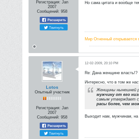
Регистрация:
Jan
Но сама цитата и вообще те
2007
Сообщений:
958
Расшарить
Твитнуть
Мир Огненный открывается 
12-02-2009, 20:10 PM
Re: Дана женщине власть!?
Интересно, что в том же на
Lotos
Женщины нынешней ра
Опытный участник
мужчину от его низ
самым утверждает су
расы более, чем мо
Регистрация:
Jan
2007
Выходит нам, мужчинам, на
Сообщений:
958
Расшарить
Твитнуть