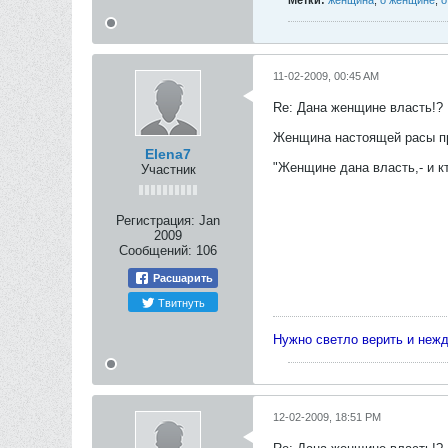
Метки:
женщина
,
о женщине
,
о
11-02-2009, 00:45 AM
Re: Дана женщине власть!?
Женщина настоящей расы пр
Elena7
"Женщине дана власть,- и к
Участник
Регистрация:
Jan
2009
Сообщений:
106
Расшарить
Твитнуть
Нужно светло верить и неж
12-02-2009, 18:51 PM