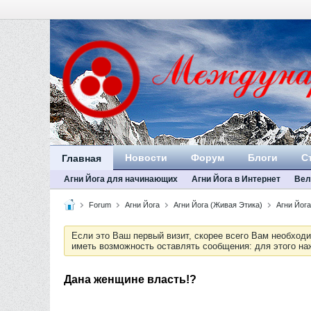
Новости
Форум
Блоги
С
Главная
Агни Йога для начинающих
Агни Йога в Интернет
Вел
Forum
Агни Йога
Агни Йога (Живая Этика)
Агни Йога
Если это Ваш первый визит, скорее всего Вам необход
иметь возможность оставлять сообщения: для этого н
Дана женщине власть!?