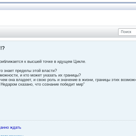
!?
иближается к высшей точке в идущем Цикле.
то знает пределы этой власти?
ожности, и кто может указать их границы?
 чем она владеет, и свою роль и значение в жизни, границы этих возмо
. Недаром сказано, что сознание победит мир"
данно ждать