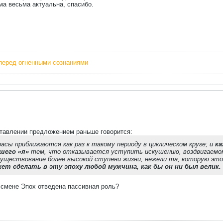
ма весьма актуальна, спасибо.
перед огненными сознаниями
ставлении предложением раньше говорится:
сы приближаются как раз к такому периоду в циклическом круге; и
ка
шего «я»
тем, что отказывается уступить искушению, воздвигаемому
ществование более высокой ступени жизни, нежели та, которую это
жет сделать в эту эпоху любой мужчина, как бы он ни был велик.
 смене Эпох отведена пассивная роль?