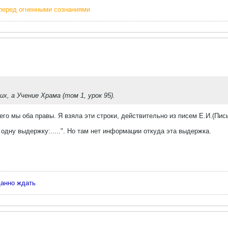
перед огненными сознаниями
х, а Учение Храма (том 1, урок 95).
го мы оба правы. Я взяла эти строки, действительно из писем Е.И.(Пись
одну выдержку:.....". Но там нет информации откуда эта выдержка.
данно ждать