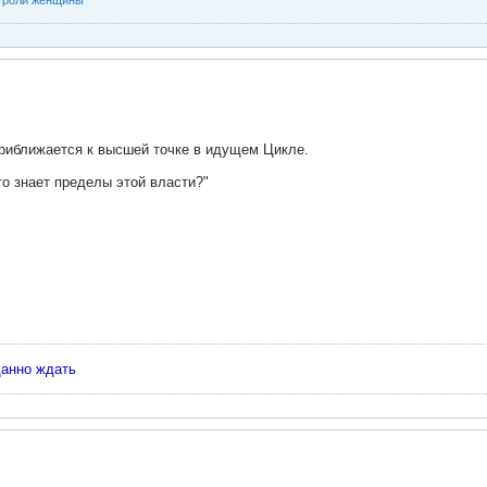
 роли женщины
иближается к высшей точке в идущем Цикле.
то знает пределы этой власти?"
данно ждать