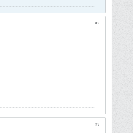
#2
#3