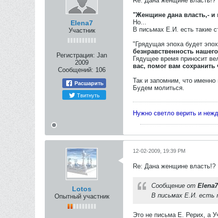
Re: Дана женщине власть!?
"Женщине дана власть,- и 
Но...
Elena7
В письмах Е.И. есть такие с
Участник
"Грядущая эпоха будет эпо
безнравственность нашего
Регистрация:
Jan
Гядущее время приносит ве
2009
вас, помог вам сохранить ч
Сообщений:
106
Так и запомним, что именн
Расшарить
Будем молиться.
Твитнуть
Нужно светло верить и неж
12-02-2009, 19:39 PM
Re: Дана женщине власть!?
Сообщение от
Elena7
Lotos
В письмах Е.И. есть 
Опытный участник
Это не письма Е. Рерих, а У