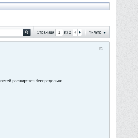
Страница
из
2
Фильтр
#1
жностей расширятся беспредельно.