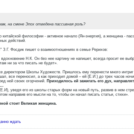
ам, на смене Эпох отведена пассивная роль?
 китайской философии - активное начало (Ян-энергия), а женщина - пасс
ных действий.
я" З.Г. Фосдик пишет о взаимоотношениях в семье Рерихов:
 вдохновение Н.К. Он без нее картину не напишет, всегда просит ее выб
там ни за что писать не будет».
же директором Школы Художеств. Пришлось ему перенести много интриг 
ал, все переносил, а как приходил домой – ей (Е.И.) до трех часов ночи
ред ней своих огорчений.
Приходилось ей зажигать его дух, направлят
ь…
.И), уведя его из школы старых форм на новый путь, развив в нем стре
ом направив его мысли на то, чтобы он начал писать статьи, стихи».
ной стоит Великая женщина.
данно ждать