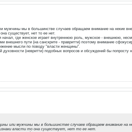
ли мужчины мы в большинстве случаев обращаем внимание на некие внеш
она существует, нет то ее нет.
я начал, где женское играет внутреннюю роль, мужское - внешнюю, нес
и внешнего пути (на санскрите - правритти) поэтому внимание сфокуси
вижение мысли по поводу "власти женщины".
 духовности (невритти) подобных вопросов и обсуждений бы попросту н
щины или мужчины мы в большинстве случаев обращаем внимание на н
изнаки власти то она существует, нет то ее нет.