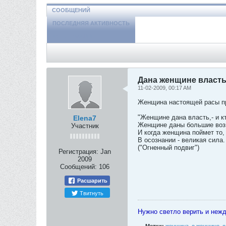
СООБЩЕНИЙ
ПОСЛЕДНЯЯ АКТИВНОСТЬ
ФОТОГРАФИИ
Дана женщине власть
11-02-2009, 00:17 AM
Женщина настоящей расы пр
"Женщине дана власть,- и к
Elena7
Женщине даны большие возм
Участник
И когда женщина поймет то,
В осознании - великая сила
("Огненный подвиг")
Регистрация:
Jan
2009
Сообщений:
106
Расшарить
Твитнуть
Нужно светло верить и неж