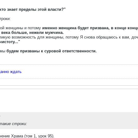
кто знает пределы этой власти?"
троки:
хой женщины и потому
именно женщина будет призвана, в конце концо
 века больше, нежели мужчина.
ликую возможность для женщины, потому Я снова обращаюсь к вам, до
истоту..."
о мы
будем призваны к суровой ответственности.
данно ждать
такие строки:
чение Храма (том 1, урок 95).