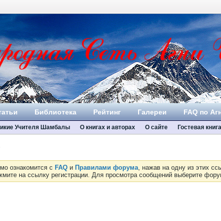
татьи
Библиотека
Рейтинг
Галереи
FAQ по Аг
икие Учителя Шамбалы
О книгах и авторах
О сайте
Гостевая книг
имо ознакомится с
FAQ
и
Правилами форума
, нажав на одну из этих с
ажмите на ссылку регистрации. Для просмотра сообщений выберите фор