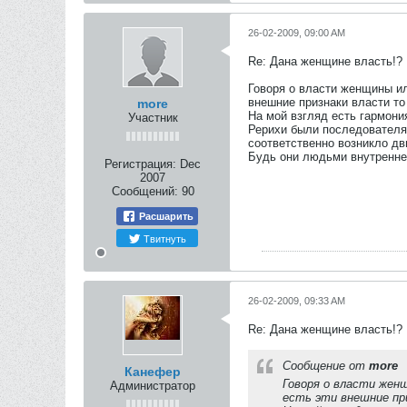
26-02-2009, 09:00 AM
Re: Дана женщине власть!?
Говоря о власти женщины и
внешние признаки власти то 
more
На мой взгляд есть гармони
Участник
Рерихи были последователям
соответственно возникло д
Будь они людьми внутренней
Регистрация:
Dec
2007
Сообщений:
90
Расшарить
Твитнуть
26-02-2009, 09:33 AM
Re: Дана женщине власть!?
Сообщение от
more
Канефер
Говоря о власти жен
Администратор
есть эти внешние пр