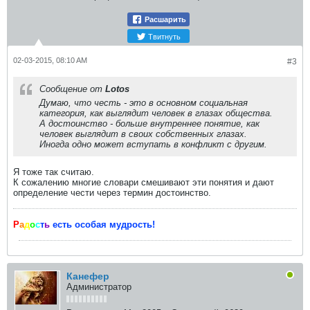
Расшарить
Твитнуть
02-03-2015, 08:10 AM
#3
Сообщение от
Lotos
Думаю, что
честь
- это в основном социальная
категория, как выглядит человек в глазах общества.
А
достоинство
- больше внутреннее понятие, как
человек выглядит в своих собственных глазах.
Иногда одно может вступать в конфликт с другим.
Я тоже так считаю.
К сожалению многие словари смешивают эти понятия и дают
определение чести через термин достоинство.
Р
а
д
о
с
т
ь
есть особая мудрость!
Канефер
Администратор