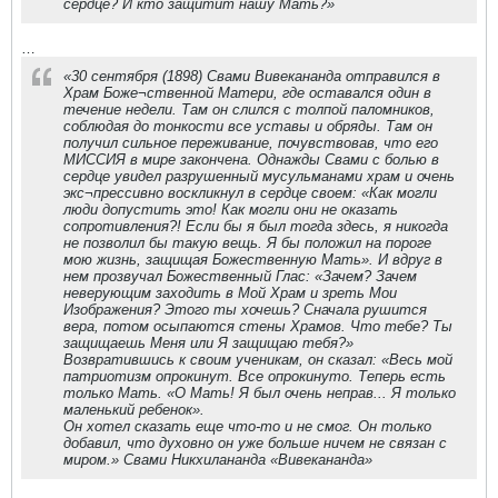
сердце? И кто защитит нашу Мать?»
…
«30 сентября (1898) Свами Вивекананда отправился в
Храм Боже¬ственной Матери, где оставался один в
течение недели. Там он слился с толпой паломников,
соблюдая до тонкости все уставы и обряды. Там он
получил сильное переживание, почувствовав, что его
МИССИЯ в мире закончена. Однажды Свами с болью в
сердце увидел разрушенный мусульманами храм и очень
экс¬прессивно воскликнул в сердце своем: «Как могли
люди допустить это! Как могли они не оказать
сопротивления?! Если бы я был тогда здесь, я никогда
не позволил бы такую вещь. Я бы положил на пороге
мою жизнь, защищая Божественную Мать». И вдруг в
нем прозвучал Божественный Глас: «Зачем? Зачем
неверующим заходить в Мой Храм и зреть Мои
Изображения? Этого ты хочешь? Сначала рушится
вера, потом осыпаются стены Храмов. Что тебе? Ты
защищаешь Меня или Я защищаю тебя?»
Возвратившись к своим ученикам, он сказал: «Весь мой
патриотизм опрокинут. Все опрокинуто. Теперь есть
только Мать. «О Мать! Я был очень неправ... Я только
маленький ребенок».
Он хотел сказать еще что-то и не смог. Он только
добавил, что духовно он уже больше ничем не связан с
миром.» Свами Никхилананда «Вивекананда»