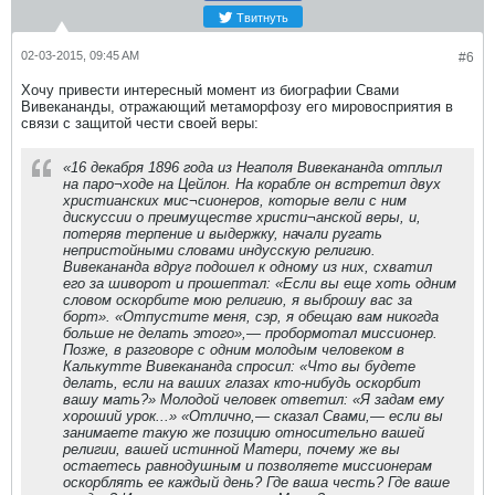
Твитнуть
02-03-2015, 09:45 AM
#6
Хочу привести интересный момент из биографии Свами
Вивекананды, отражающий метаморфозу его мировосприятия в
связи с защитой чести своей веры:
«16 декабря 1896 года из Неаполя Вивекананда отплыл
на паро¬ходе на Цейлон. На корабле он встретил двух
христианских мис¬сионеров, которые вели с ним
дискуссии о преимуществе христи¬анской веры, и,
потеряв терпение и выдержку, начали ругать
непристойными словами индусскую религию.
Вивекананда вдруг подошел к одному из них, схватил
его за шиворот и прошептал: «Если вы еще хоть одним
словом оскорбите мою религию, я выброшу вас за
борт». «Отпустите меня, сэр, я обещаю вам никогда
больше не делать этого»,— пробормотал миссионер.
Позже, в разговоре с одним молодым человеком в
Калькутте Вивекананда спросил: «Что вы будете
делать, если на ваших глазах кто-нибудь оскорбит
вашу мать?» Молодой человек ответил: «Я задам ему
хороший урок...» «Отлично,— сказал Свами,— если вы
занимаете такую же позицию относительно вашей
религии, вашей истинной Матери, почему же вы
остаетесь равнодушным и позволяете миссионерам
оскорблять ее каждый день? Где ваша честь? Где ваше