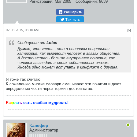
Регистрация:
Mar 2005
Сообщений:
9639
Расшарить
Твитнуть
02-03-2015, 08:10 AM
#4
Сообщение от
Lotos
Думаю, что
честь
- это в основном социальная
категория, как выглядит человек в глазах общества.
А
достоинство
- больше внутреннее понятие, как
человек выглядит в своих собственных глазах.
Иногда одно может вступать в конфликт с другим.
Я тоже так считаю.
К сожалению многие словари смешивают эти понятия и дают
определение чести через термин достоинство.
Р
а
д
о
с
т
ь
есть особая мудрость!
Канефер
Администратор