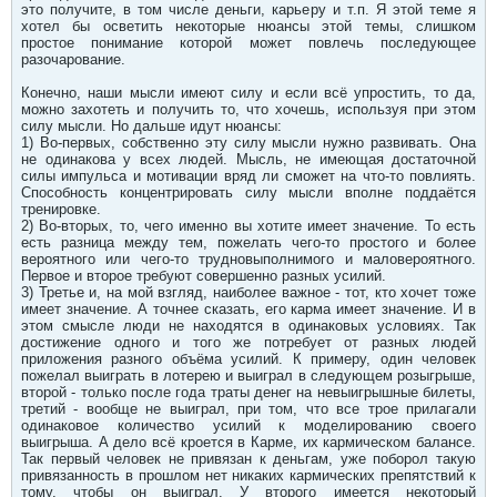
это получите, в том числе деньги, карьеру и т.п. Я этой теме я
хотел бы осветить некоторые нюансы этой темы, слишком
простое понимание которой может повлечь последующее
разочарование.
Конечно, наши мысли имеют силу и если всё упростить, то да,
можно захотеть и получить то, что хочешь, используя при этом
силу мысли. Но дальше идут нюансы:
1) Во-первых, собственно эту силу мысли нужно развивать. Она
не одинакова у всех людей. Мысль, не имеющая достаточной
силы импульса и мотивации вряд ли сможет на что-то повлиять.
Способность концентрировать силу мысли вполне поддаётся
тренировке.
2) Во-вторых, то, чего именно вы хотите имеет значение. То есть
есть разница между тем, пожелать чего-то простого и более
вероятного или чего-то трудновыполнимого и маловероятного.
Первое и второе требуют совершенно разных усилий.
3) Третье и, на мой взгляд, наиболее важное - тот, кто хочет тоже
имеет значение. А точнее сказать, его карма имеет значение. И в
этом смысле люди не находятся в одинаковых условиях. Так
достижение одного и того же потребует от разных людей
приложения разного объёма усилий. К примеру, один человек
пожелал выиграть в лотерею и выиграл в следующем розыгрыше,
второй - только после года траты денег на невыигрышные билеты,
третий - вообще не выиграл, при том, что все трое прилагали
одинаковое количество усилий к моделированию своего
выигрыша. А дело всё кроется в Карме, их кармическом балансе.
Так первый человек не привязан к деньгам, уже поборол такую
привязанность в прошлом нет никаких кармических препятствий к
тому, чтобы он выиграл. У второго имеется некоторый