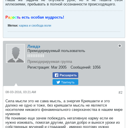
иллюзиями, пребывать в полной осознанности происходящего.
Р
а
д
о
с
т
ь
есть особая мудрость!
Метки:
карма и свобода воли
Ливдэ
Премодерируемый пользователь
Премодерируемая группа
Регистрация:
Mar 2005
Сообщений:
1056
Расшарить
Твитнуть
08-03-2016, 03:21 AM
#2
Сила мысли это не сама мысль, а энергия Крияшакти и это
далеко не одно и тоже, без крияшакти мысль не является
носителем никакого фенаменального сверхкачества в нашем мире
нуменов
Не понимаю еще зачем побеждать негативную карму если ее
нужно изживать, помогая другим, делая добро и вынося уроки из
собственных мучений и страданий , именно поэтому нужно