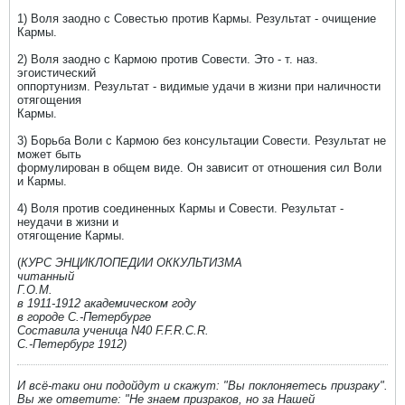
1) Воля заодно с Совестью против Кармы. Результат - очищение
Кармы.
2) Воля заодно с Кармою против Совести. Это - т. наз.
эгоистический
оппортунизм. Результат - видимые удачи в жизни при наличности
отягощения
Кармы.
3) Борьба Воли с Кармою без консультации Совести. Результат не
может быть
формулирован в общем виде. Он зависит от отношения сил Воли
и Кармы.
4) Воля против соединенных Кармы и Совести. Результат -
неудачи в жизни и
отягощение Кармы.
(
КУРС ЭНЦИКЛОПЕДИИ ОККУЛЬТИЗМА
читанный
Г.О.М.
в 1911-1912 академическом году
в городе С.-Петербурге
Составила ученица N40 F.F.R.C.R.
С.-Петербург 1912)
И всё-таки они подойдут и скажут: "Вы поклоняетесь призраку".
Вы же ответите: "Не знаем призраков, но за Нашей