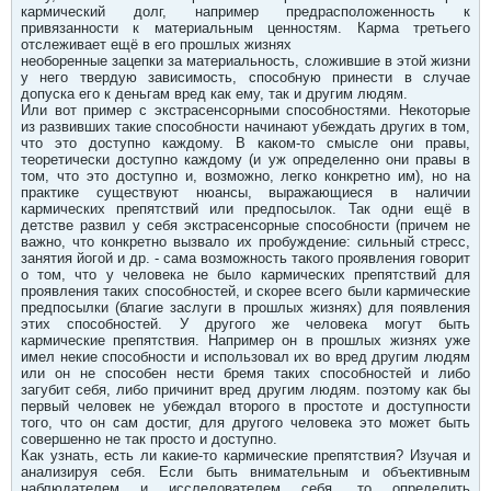
кармический долг, например предрасположенность к
привязанности к материальным ценностям. Карма третьего
отслеживает ещё в его прошлых жизнях
необоренные зацепки за материальность, сложившие в этой жизни
у него твердую зависимость, способную принести в случае
допуска его к деньгам вред как ему, так и другим людям.
Или вот пример с экстрасенсорными способностями. Некоторые
из развивших такие способности начинают убеждать других в том,
что это доступно каждому. В каком-то смысле они правы,
теоретически доступно каждому (и уж определенно они правы в
том, что это доступно и, возможно, легко конкретно им), но на
практике существуют нюансы, выражающиеся в наличии
кармических препятствий или предпосылок. Так одни ещё в
детстве развил у себя экстрасенсорные способности (причем не
важно, что конкретно вызвало их пробуждение: сильный стресс,
занятия йогой и др. - сама возможность такого проявления говорит
о том, что у человека не было кармических препятствий для
проявления таких способностей, и скорее всего были кармические
предпосылки (благие заслуги в прошлых жизнях) для появления
этих способностей. У другого же человека могут быть
кармические препятствия. Например он в прошлых жизнях уже
имел некие способности и использовал их во вред другим людям
или он не способен нести бремя таких способностей и либо
загубит себя, либо причинит вред другим людям. поэтому как бы
первый человек не убеждал второго в простоте и доступности
того, что он сам достиг, для другого человека это может быть
совершенно не так просто и доступно.
Как узнать, есть ли какие-то кармические препятствия? Изучая и
анализируя себя. Если быть внимательным и объективным
наблюдателем и исследователем себя, то определить