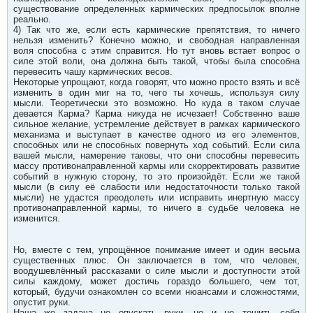
существование определенных кармических предпосылок вполне
реально.
4) Так что же, если есть кармические препятствия, то ничего
нельзя изменить? Конечно можно, и свободная направленная
воля способна с этим справится. Но тут вновь встает вопрос о
силе этой воли, она должна быть такой, чтобы была способна
перевесить чашу кармических весов.
Некоторые упрощают, когда говорят, что можно просто взять и всё
изменить в один миг на то, чего ты хочешь, используя силу
мысли. Теоретически это возможно. Но куда в таком случае
девается Карма? Карма никуда не исчезает! Собственно ваше
сильное желание, устремление действует в рамках кармического
механизма и выступает в качестве одного из его элементов,
способных или не способных повернуть ход событий. Если сила
вашей мысли, намерение таковы, что они способны перевесить
массу противонаправленной кармы или скорректировать развитие
событий в нужную сторону, то это произойдёт. Если же такой
мысли (в силу её слабости или недостаточности только такой
мысли) не удастся преодолеть или исправить инертную массу
противонаправленной кармы, то ничего в судьбе человека не
изменится.
Но, вместе с тем, упрощённое понимание имеет и один весьма
существенных плюс. Он заключается в том, что человек,
воодушевлённый рассказами о силе мысли и доступности этой
силы каждому, может достичь гораздо большего, чем тот,
который, будучи ознакомлен со всеми нюансами и сложностями,
опустит руки.
Наша же задача не опускать руки, но и не тешить себя