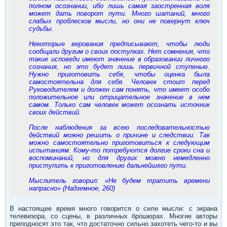
полном осознании, ибо лишь самая заостренная воля
может дать поворот пути. Много шатаний, много
слабых проблесков мысли, но они не повернут ключ
судьбы.
Некоторые верования предписывают, чтобы люди
сообщали другим о своих поступках. Нет сомнения, что
такие исповеди имеют значение в образовании личного
сознания, но это будет лишь первичной ступенью.
Нужно приготовить себя, чтобы оценка была
самостоятельна для себя. Человек стоит перед
Руководителем и должен сам понять, что имеет особо
положительное или отрицательное значение в нем
самом. Только сам человек может осознать источник
своих действий.
После наблюдения за всею последовательностью
действий можно решить о причине и следствии. Так
можно самостоятельно приготовиться к следующим
испытаниям. Кому-то потребуются долгие сроки сна и
воспоминаний, но для других можно немедленно
приступить к приготовлению дальнейшего пути.
Мыслитель говорил: «Не будем тратить времени
напрасно» (Надземное, 260)
В настоящее время много говорится о силе мысли: с экрана
телевизора, со сцены, в различных брошюрах. Многие авторы
преподносят это так, что достаточно сильно захотеть чего-то и вы