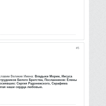
#5
ославим Великие Имена:
Владыки Мории, Иисуса
отрудников Белого Братства, Посланников: Елены
росиявших: Сергия Радонежского, Серафима
жигая наши сердца любовью.