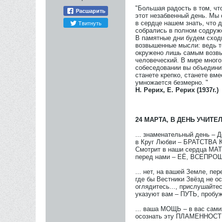
"Большая радость в том, чт
Расшарить
этот незабвенный день. Мы 
Твитнуть
в сердце нашем знать, что д
собрались в полном содруже
В памятные дни будем сход
возвышенные мысли: ведь т
окружено лишь самым возвы
человеческий. В мире много
собеседовании вы объедини
станете крепко, станете вм
умножается безмерно. "
Н. Рерих, Е. Рерих (1937г.)
24 МАРТА, В ДЕНЬ УЧИТЕЛ
... знаменательный день – 
в Круг Любви – БРАТСТВА К
Смотрит в наши сердца М
перед нами – ЕЁ, ВСЕПРО
... нет, на вашей Земле, пер
где бы Вестники Звёзд не о
оглядитесь..., прислушайт
указуют вам – ПУТЬ, пробуж
... ваша МОЩЬ – в вас самих
осознать эту ПЛАМЕННОСТЬ