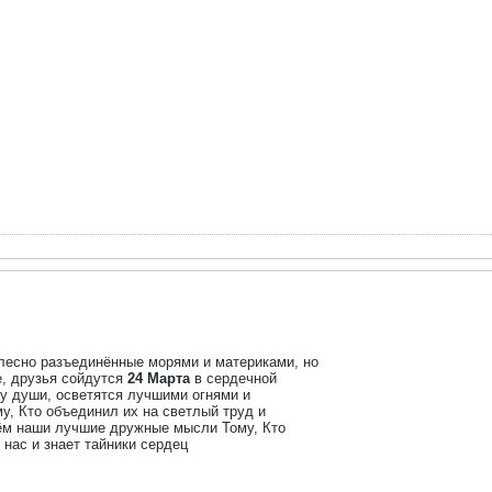
елесно разъединённые морями и материками, но
е, друзья сойдутся
24 Марта
в сердечной
у души, осветятся лучшими огнями и
у, Кто объединил их на светлый труд и
ём наши лучшие дружные мысли Тому, Кто
 нас и знает тайники сердец