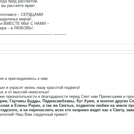
егда пред рассветом,
ы рассеете мрак!..
е сплотимся – СЕРДЦАМИ
зделенье миров!..
и ВМЕСТЕ МЫ! С НАМИ –
вера – в ЛЮБОВЬ!..
_________________________ ______
ия и присоединяюсь к ним.
ью и украсит жизнь нашу красотой подвига!
ых и от мыслей невеселых!
оне признательности и благодарности перед Свет нам Принесшими и пр
рии, Гаутамы Будды, Падмасамбхавы, Кут Хуми, и многих других С
олая и Елены Рерих, а так же Святых, подвигом любви на земле п
адского, и не перечислить всех кто незримо ведет нас к Свету, за
ителей! Наш Вам сердечный привет!