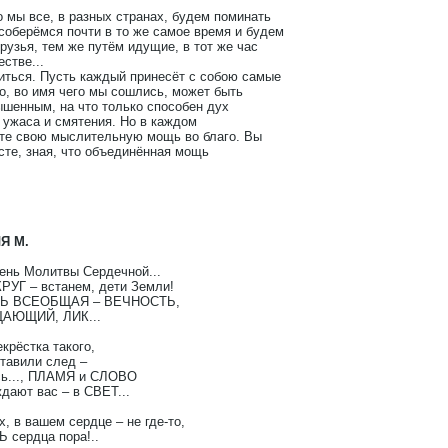
о мы все, в разных странах, будем поминать
соберёмся почти в то же самое время и будем
рузья, тем же путём идущие, в тот же час
стве...
иться. Пусть каждый принесёт с собою самые
о, во имя чего мы сошлись, может быть
шенным, на что только способен дух
 ужаса и смятения. Но в каждом
те свою мыслительную мощь во благо. Вы
есте, зная, что объединённая мощь
Я М.
День Молитвы Сердечной...
РУГ – встанем, дети Земли!
АТЬ ВСЕОБЩАЯ – ВЕЧНОСТЬ,
ЩАЮЩИЙ, ЛИК...
екрёстка такого,
ставили след –
есь..., ПЛАМЯ и СЛОВО
дают вас – в СВЕТ...
, в вашем сердце – не где-то,
 сердца пора!..