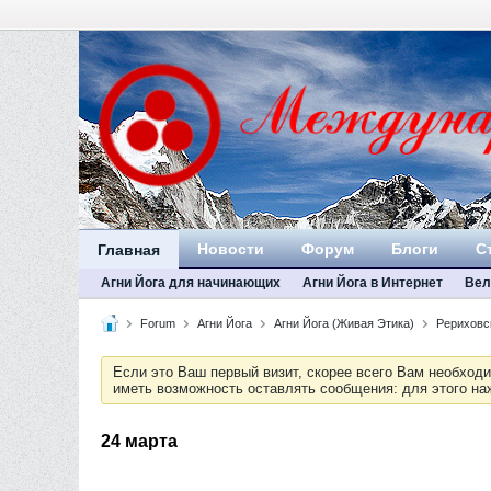
Новости
Форум
Блоги
С
Главная
Агни Йога для начинающих
Агни Йога в Интернет
Вел
Forum
Агни Йога
Агни Йога (Живая Этика)
Рериховс
Если это Ваш первый визит, скорее всего Вам необход
иметь возможность оставлять сообщения: для этого н
24 марта