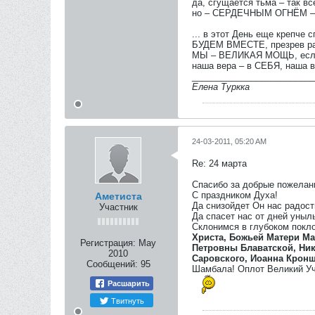
да, сгущается тьма – так вс
но – СЕРДЕЧНЫМ ОГНЁМ – в
... в этот День еще крепч
БУДЕМ ВМЕСТЕ, презрев ра
МЫ – ВЕЛИКАЯ МОЩЬ, есл
наша вера – в СЕБЯ, наша 
_________________________
Елена Туркка
24-03-2011, 05:20 AM
Re: 24 марта
Спасибо за добрые пожелан
С праздником Духа!
Аметиста
Да снизойдет Он нас радост
Участник
Да спасет нас от дней уныл
Склонимся в глубоком покл
Христа, Божьей Матери Ма
Регистрация:
May
Петровны Блаватской, Ник
2010
Саровского, Иоанна Кроншт
Сообщений:
95
Шамбала! Оплот Великий Уч
Расшарить
Твитнуть