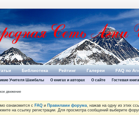
татьи
Библиотека
Рейтинг
Галереи
FAQ по Аг
икие Учителя Шамбалы
О книгах и авторах
О сайте
Гостевая книг
кое движение
имо ознакомится с
FAQ
и
Правилами форума
, нажав на одну из этих с
ажмите на ссылку регистрации. Для просмотра сообщений выберите фор