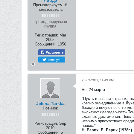
Ливдэ
Премодерируемый
пользователь
Премодерируемая
группа
Регистрация:
Mar
2005
Сообщений:
1056
Расшарить
Твитнуть
23-03-2011, 14:49 PM
Re: 24 марта
"Пусть в разных странах, т
крепко объединённые в Дух
Jelena Turkka
беседе и почуют всю теплот
Новичок
выскажут благодарность Том
славные достижения. Пошл
незримо присутствует среди
Регистрация:
Sep
наших."
2010
Н. Рерих, Е. Рерих (1938г.)
Сообщений:
5