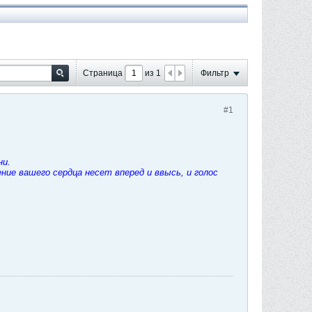
Страница
из
1
Фильтр
#1
ни.
ие вашего сердца несет вперед и ввысь, и голос