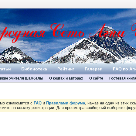
татьи
Библиотека
Рейтинг
Галереи
FAQ по Аг
икие Учителя Шамбалы
О книгах и авторах
О сайте
Гостевая книг
имо ознакомится с
FAQ
и
Правилами форума
, нажав на одну из этих с
ажмите на ссылку регистрации. Для просмотра сообщений выберите фор