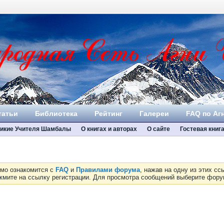
татьи
Библиотека
Рейтинг
Галереи
FAQ по Аг
икие Учителя Шамбалы
О книгах и авторах
О сайте
Гостевая книг
имо ознакомится с
FAQ
и
Правилами форума
, нажав на одну из этих с
ажмите на ссылку регистрации. Для просмотра сообщений выберите фор