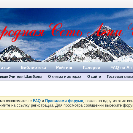
татьи
Библиотека
Рейтинг
Галереи
FAQ по Аг
икие Учителя Шамбалы
О книгах и авторах
О сайте
Гостевая книг
имо ознакомится с
FAQ
и
Правилами форума
, нажав на одну из этих с
ажмите на ссылку регистрации. Для просмотра сообщений выберите фор