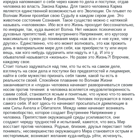
изредка напоминают о себе через какие-то дела и поступки, отдав
человека во власть Закона Кармы. Для такого человека Карма
является единственной возможностью его Эволюции. Он плывет по
Волнам Жизни прозябая свою Судьбу в каждом сером дне. Это
животное состояние Сознания. Такое существо можно с натяжкой
называть «человеком». Ибо вся его Жизнь проходит бессознательно,
по инерции, так, куда вынесет Волна. Нет никаких психических и
духовных препятствий, нет внутреннего Напряжения; его кругозор
максимально сужен до понимания мира «как все» и «не хуже, чем у
других». Единственно, что его может волновать, это как прожить
день в материальном мире для себя, как приобрести ту или иную
вещь, как кого нибудь одурачить или надуть и т.д. И это у
обывателей называется «жизнью». Но разве это Жизнь?! Впрочем,
каждому свое.
Стоит только задуматься над тем, кто ты есть на самом деле,
взглянуть на свои дела и поступки без предвзятостей и лицемерия,
найти в себе мужество признать себя таким, какой ты есть в
реальности своей. Спокойное плавание по Волнам Жизни
заканчивается и «лодка» человека начинает разворачиваться своим
носом против течения: в человека вселяется неудовлетворенность
самим собой, становится ясным и понятным, что нужно что-то менять
в своем Внутреннем Мире и Внешнем. Человек погружается в поиск
самого себя. И вот здесь-то начинают просыпаться дремлющие в
нем Силы Ангела и Обитателя. Между ними начинает возникать
противоборство, которое создает Внутреннее Напряжение у
человека. Препятствия окружающей среды усиливаются, они
создают череду трудностей и испытаний, кажется, что весь Мир
восстает против человека. Родные, близкие, друзья перестают тебя
понимать; несовершенство окружающего Мира становится острым и
нестерпимым; возникает желание куда-нибудь уйти, исчезнуть,