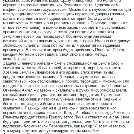
указан во всех Религиях мира. Сразу оговоримся, что Религия и
церковь это разные понятия, как Религия и секта. Церковь есть
мафия, узаконенная государством. Можно быть глубоко религиозным
и верующим человеком и не посещать церковные дворцы (такими,
кстати, и являются все Подвижники, которым было душно в
монастырских стенах и они рвались на волю, к Природе, подальше
от все тех же попов), а можно всю жизнь просидеть на ступеньках
храма и молиться, но в душе остаться негодяем и подонком.
Земля не первый раз посещается Космическими Ангелами
(читающий должен понимать, что это аллегории). Именно они движут
Эволюцию Планеты: создают толчек для развития на заданный
промежуток Времени, в котором будет пребывать Планета. Перед
каждым Ангелом своя задача, своя Эпоха и свои методы
воздействия.
Задача Огненного Ангела – сжечь сложившийся на Земле хаос и
уничтожить тех злобных тварей, которые его творят, уничтожить
Хозяина Земли – Люцифера и его армию, служителей тьмы:
предательствующих, самовлюбленных, лицемерных, алчных,
завистливых, корыстолюбивых, и прочих, творящих и множащих зло
и подлость, которые как раковая опухоль покрывает тело Планеты.
Огненный Ангел – лазерный скальпель в руках Хирурга-Создателя,
который всего лишь удаляет патологию. Перед этим Лучем все
равны – разбойник и патриоты, ученые и неграмотные, бедные и
богатые, аллигархи и бомжи, социально значимые и просто
обыватели. Разницы нет ни в цвете кожи, размерах глаз и ног,
церковных конфессиях и сектах. Каждый, абсолютно каждый житель
Планеты пройдет сквозь Призму этого Луча и отвесит себе сам свое
будущее – или жить и развиваться дальше, или быть уничтоженным,
подлежать Космической Переработке, как мусор. И всем известно,
что мусор сжигают или утилизируют иным способом.