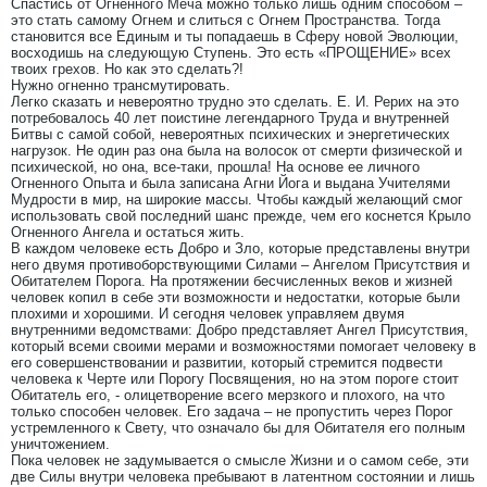
Спастись от Огненного Меча можно только лишь одним способом –
это стать самому Огнем и слиться с Огнем Пространства. Тогда
становится все Единым и ты попадаешь в Сферу новой Эволюции,
восходишь на следующую Ступень. Это есть «ПРОЩЕНИЕ» всех
твоих грехов. Но как это сделать?!
Нужно огненно трансмутировать.
Легко сказать и невероятно трудно это сделать. Е. И. Рерих на это
потребовалось 40 лет поистине легендарного Труда и внутренней
Битвы с самой собой, невероятных психических и энергетических
нагрузок. Не один раз она была на волосок от смерти физической и
психической, но она, все-таки, прошла! На основе ее личного
Огненного Опыта и была записана Агни Йога и выдана Учителями
Мудрости в мир, на широкие массы. Чтобы каждый желающий смог
использовать свой последний шанс прежде, чем его коснется Крыло
Огненного Ангела и остаться жить.
В каждом человеке есть Добро и Зло, которые представлены внутри
него двумя противоборствующими Силами – Ангелом Присутствия и
Обитателем Порога. На протяжении бесчисленных веков и жизней
человек копил в себе эти возможности и недостатки, которые были
плохими и хорошими. И сегодня человек управляем двумя
внутренними ведомствами: Добро представляет Ангел Присутствия,
который всеми своими мерами и возможностями помогает человеку в
его совершенствовании и развитии, который стремится подвести
человека к Черте или Порогу Посвящения, но на этом пороге стоит
Обитатель его, - олицетворение всего мерзкого и плохого, на что
только способен человек. Его задача – не пропустить через Порог
устремленного к Свету, что означало бы для Обитателя его полным
уничтожением.
Пока человек не задумывается о смысле Жизни и о самом себе, эти
две Силы внутри человека пребывают в латентном состоянии и лишь