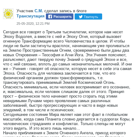
Участник
С.М.
сделал запись в блоге
Трансмутация
Твитнуть
Расшарить
25-05-2020, 12:21 PM
Сегодня все говорят о Третьем тысячелетии, которое нам несет
Эпоху Водолея, а вместе с ней и Эпоху Огня, который вызовет
огненную Трансформацию всего Человечества в целом. И чтобы
люди не были застигнуты врасплох, начинающим уже проливаться
на Землю Пространственным Огнем, своевременно были даны два
новых Откровения – Теософия и Агни Йога. Эти Учения поясняют,
разъясняют, дают твердую почву Знаний о грядущей Эпохе и все,
что с ней связано, вплоть до самых незначительных мелочей. И они
же – Учения - говорят об опасности, которую несет в себе эта самая
Эпоха. Опасность для человека заключается в том, что его
физический организм должен трансформировать, т.е.
трансмутировать принимаемый Землей Космический Огонь.
Опасность минимальна, если человек воспринимает его осознанно,
и, максимальна, если человек слишком далек от этого. Принцип
прост – физическое тело начинает просто сгорать под этими
невидимыми Лучами через проявление самых различных
заболеваний, быстро прогрессирующих и часто в виде новых
эпидемий, в том числе и психических.
Сегодняшнее состояние Мира являет нам этот факт в глобальном
масштабе, когда сама Планета словно дергается в судорогах Коры, в
человеческих страданиях и конфликтах. Только слепцы не могут
этого видеть. И это всего лишь начало…
Начало приближения к Земле Огненного Ангела, приход которого