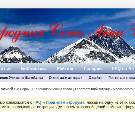
татьи
Библиотека
Рейтинг
Галереи
FAQ по Аг
икие Учителя Шамбалы
О книгах и авторах
О сайте
Гостевая книг
 записей Е.И.Рерих
Хронологические таблицы соответствий тетрадей московского 
имо ознакомится с
FAQ
и
Правилами форума
, нажав на одну из этих с
ажмите на ссылку регистрации. Для просмотра сообщений выберите фор