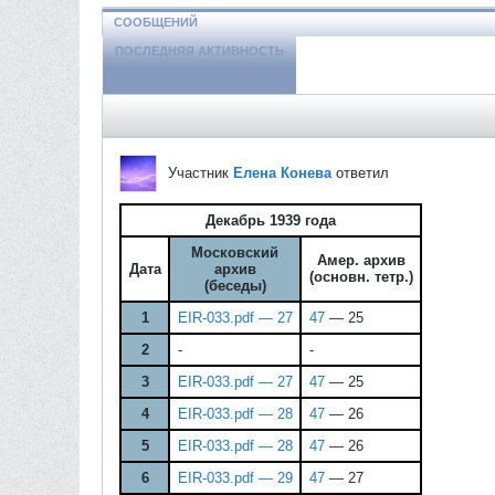
СООБЩЕНИЙ
ПОСЛЕДНЯЯ АКТИВНОСТЬ
ФОТОГРАФИИ
Участник
Елена Конева
ответил
Декабрь 1939 года
Московский
Амер. архив
Дата
архив
(основн. тетр.)
(беседы)
1
EIR-033.pdf — 27
47
— 25
2
-
-
3
EIR-033.pdf — 27
47
— 25
4
EIR-033.pdf — 28
47
— 26
5
EIR-033.pdf — 28
47
— 26
6
EIR-033.pdf — 29
47
— 27