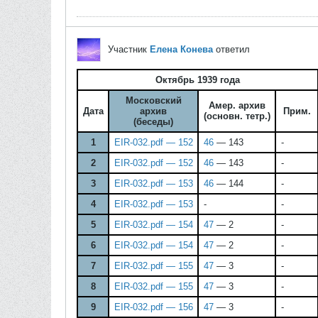
Участник
Елена Конева
ответил
Октябрь 1939 года
Московский
Амер. архив
Дата
архив
Прим.
(основн. тетр.)
(беседы)
1
EIR-032.pdf — 152
46
— 143
-
2
EIR-032.pdf — 152
46
— 143
-
3
EIR-032.pdf — 153
46
— 144
-
4
EIR-032.pdf — 153
-
-
5
EIR-032.pdf — 154
47
— 2
-
6
EIR-032.pdf — 154
47
— 2
-
7
EIR-032.pdf — 155
47
— 3
-
8
EIR-032.pdf — 155
47
— 3
-
9
EIR-032.pdf — 156
47
— 3
-