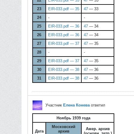
22
EIR-033.pdf — 35
47
— 33
23
EIR-033.pdf — 35
47
— 33
24
-
-
25
EIR-033.pdf — 36
47
— 34
26
EIR-033.pdf — 36
47
— 34
27
EIR-033.pdf — 37
47
— 35
28
-
-
29
EIR-033.pdf — 37
47
— 35
30
EIR-033.pdf — 38
47
— 36
31
EIR-033.pdf — 38
47
— 36
Участник
Елена Конева
ответил
Ноябрь 1939 года
Московский
Амер. архив
Дата
архив
(основн. тетр.)