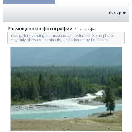
ФОТОГРАФИИ
Фильтр
Размещённые фотографии
1
фотография
Your gallery viewing permissions are restricted. Some photos
may only show as thumbnails, and others may be hidden.