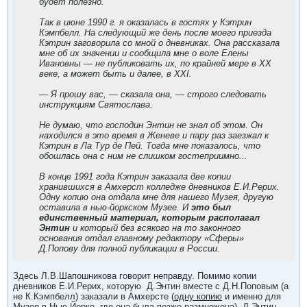
будет полезно.
Так в июне 1990 г. я оказалась в гостях у Кэтрин
Кэмпбелл. На следующий же день после моего приезда
Кэтрин заговорила со мной о дневниках. Она рассказала
мне об их значении и сообщила мне о воле Елены
Ивановны — не публиковать их, по крайней мере в ХХ
веке, а может быть и далее, в XXI.
— Я прошу вас, — сказала она, — строго следовать
инструкциям Святослава.
Не думаю, что господин Энтин не знал об этом. Он
находился в это время в Женеве и пару раз заезжал к
Кэтрин в Ла Тур де Пей. Тогда мне показалось, что
обошлась она с ним не слишком гостеприимно...
В конце 1991 года Кэтрин заказала две копии
хранившихся в Амхерст колледже дневников Е.И.Рерих.
Одну копию она отдала мне для нашего Музея, другую
оставила в нью-йоркском Музее. И
это был
единственный материал, которым располагал
Энтин
и который без всякого на то законного
основания отдал главному редактору «Сферы»
Д.Попову для полной публикации в России.
Здесь Л.В.Шапошникова говорит неправду. Помимо копии
дневников Е.И.Рерих, которую Д.Энтин вместе с Д.Н.Поповым (а
не К.Кэмпбелл) заказали в Амхерсте (
одну копию
и именно для
Музея в Нью-Йорке, где она была позже размножена), Д.Энтин