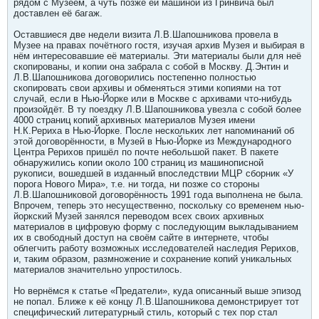
рядом с Музеем, а чуть позже ей машиной из Гринвича был
доставлен её багаж.
Оставшиеся две недели визита Л.В.Шапошникова провела в
Музее на правах почётного гостя, изучая архив Музея и выбирая в
нём интересовавшие её материалы. Эти материалы были для неё
скопированы, и копии она забрала с собой в Москву. Д.Энтин и
Л.В.Шапошникова договорились постепенно полностью
скопировать свои архивы и обменяться этими копиями на тот
случай, если в Нью-Йорке или в Москве с архивами что-нибудь
произойдёт. В ту поездку Л.В.Шапошникова увезла с собой более
4000 страниц копий архивных материалов Музея имени
Н.К.Рериха в Нью-Йорке. После нескольких лет напоминаний об
этой договорённости, в Музей в Нью-Йорке из Международного
Центра Рерихов пришёл по почте небольшой пакет. В пакете
обнаружились копии около 100 страниц из машинописной
рукописи, вошедшей в изданный впоследствии МЦР сборник «У
порога Нового Мира», т.е. ни тогда, ни позже со стороны
Л.В.Шапошниковой договорённость 1991 года выполнена не была.
Впрочем, теперь это несущественно, поскольку со временем нью-
йоркский Музей занялся переводом всех своих архивных
материалов в цифровую форму с последующим выкладыванием
их в свободный доступ на своём сайте в интернете, чтобы
облегчить работу возможных исследователей наследия Рерихов,
и, таким образом, размножение и сохранение копий уникальных
материалов значительно упростилось.
Но вернёмся к статье «Предатели», куда описанный выше эпизод
не попал. Ближе к её концу Л.В.Шапошникова демонстрирует тот
специфический литературный стиль, который с тех пор стал