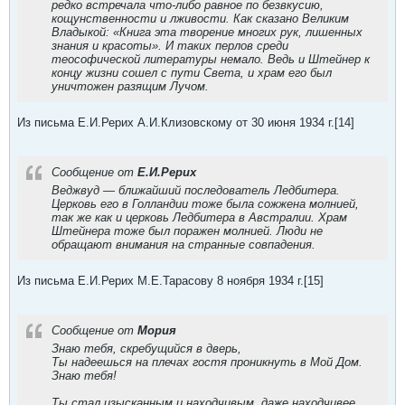
редко встречала что-либо равное по безвкусию,
кощунственности и лживости. Как сказано Великим
Владыкой: «Книга эта творение многих рук, лишенных
знания и красоты». И таких перлов среди
теософической литературы немало. Ведь и Штейнер к
концу жизни сошел с пути Света, и храм его был
уничтожен разящим Лучом.
Из письма Е.И.Рерих А.И.Клизовскому от 30 июня 1934 г.[14]
Сообщение от
Е.И.Рерих
Веджвуд — ближайший последователь Ледбитера.
Церковь его в Голландии тоже была сожжена молнией,
так же как и церковь Ледбитера в Австралии. Храм
Штейнера тоже был поражен молнией. Люди не
обращают внимания на странные совпадения.
Из письма Е.И.Рерих М.Е.Тарасову 8 ноября 1934 г.[15]
Сообщение от
Мория
Знаю тебя, скребущийся в дверь,
Ты надеешься на плечах гостя проникнуть в Мой Дом.
Знаю тебя!
Ты стал изысканным и находчивым, даже находчивее