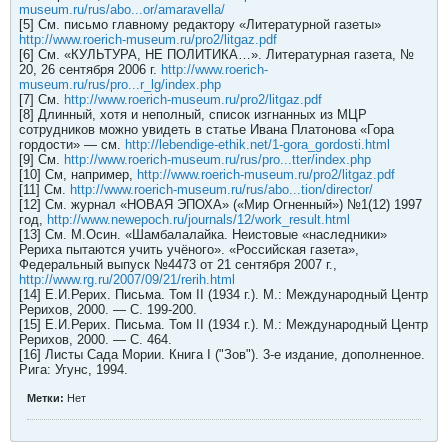
museum.ru/rus/abo...or/amaravella/
[5] См. письмо главному редактору «Литературной газеты»
http://www.roerich-museum.ru/pro2/litgaz.pdf
[6] См. «КУЛЬТУРА, НЕ ПОЛИТИКА…». Литературная газета, №
20, 26 сентября 2006 г.
http://www.roerich-
museum.ru/rus/pro...r_lg/index.php
[7] См.
http://www.roerich-museum.ru/pro2/litgaz.pdf
[8] Длинный, хотя и неполный, список изгнанных из МЦР
сотрудников можно увидеть в статье Ивана Платонова «Гора
гордости» — см.
http://lebendige-ethik.net/1-gora_gordosti.html
[9] См.
http://www.roerich-museum.ru/rus/pro...tter/index.php
[10] См, например,
http://www.roerich-museum.ru/pro2/litgaz.pdf
[11] См.
http://www.roerich-museum.ru/rus/abo...tion/director/
[12] См. журнал «НОВАЯ ЭПОХА» («Мир Огненный») №1(12) 1997
год,
http://www.newepoch.ru/journals/12/work_result.html
[13] См. М.Осин. «Шамбалалайка. Неистовые «наследники»
Рериха пытаются учить учёного». «Российская газета»,
Федеральный выпуск №4473 от 21 сентября 2007 г.,
http://www.rg.ru/2007/09/21/rerih.html
[14] Е.И.Рерих. Письма. Том II (1934 г.). М.: Международный Центр
Рерихов, 2000. — С. 199-200.
[15] Е.И.Рерих. Письма. Том II (1934 г.). М.: Международный Центр
Рерихов, 2000. — С. 464.
[16] Листы Сада Мории. Книга I ("Зов"). 3-е издание, дополненное.
Рига: Угунс, 1994.
Метки:
Нет