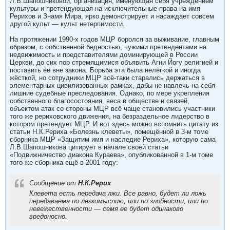
Л.В.Шапошниковой, организация, именующая себя учреждением
культуры и претендующая на исключительные права на имя
Рерихов и Знамя Мира, ярко демонстрирует и насаждает совсем
другой культ — культ нетерпимости.
На протяжении 1990-х годов МЦР боролся за выживание, главным
образом, с собственной бедностью, чужими претендентами на
недвижимость и представителями доминирующей в России
Церкви, до сих пор стремящимися объявить Агни Йогу религией и
поставить её вне закона. Борьба эта была нелёгкой и иногда
жёсткой, но сотрудники МЦР всё-таки старались держаться в
элементарных цивилизованных рамках, дабы не навлечь на себя
лишние судебные преследования. Однако, по мере укрепления
собственного благосостояния, веса в обществе и связей,
объектом атак со стороны МЦР всё чаще становились участники
того же рериховского движения, на безраздельное лидерство в
котором претендует МЦР. И вот здесь можно вспомнить цитату из
статьи Н.К.Рериха «Болезнь клеветы», помещённой в 3-м томе
сборника МЦР «Защитим имя и наследие Рериха», которую сама
Л.В.Шапошникова цитирует в начале своей статьи
«Подвижничество диакона Кураева», опубликованной в 1-м томе
того же сборника ещё в 2001 году:
Сообщение от
Н.К.Рерих
Клевета есть передача лжи. Все равно, будет ли ложь
передаваема по легкомыслию, или по злобности, или по
невежественности — семя ее будет одинаково
вредоносно.