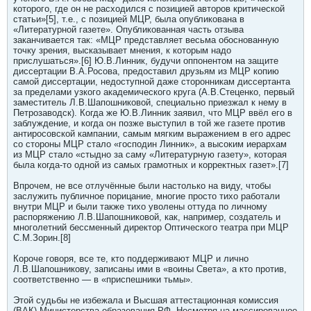
которого, где он не расходился с позицией авторов критической
статьи»[5], т.е., с позицией МЦР, была опубликована в
«Литературной газете». Опубликованная часть отзыва
заканчивается так: «МЦР представляет весьма обоснованную
точку зрения, высказывает мнения, к которым надо
прислушаться».[6] Ю.В.Линник, будучи оппонентом на защите
диссертации В.А.Росова, предоставил друзьям из МЦР копию
самой диссертации, недоступной даже сторонникам диссертанта
за пределами узкого академического круга (А.В.Стеценко, первый
заместитель Л.В.Шапошниковой, специально приезжал к нему в
Петрозаводск). Когда же Ю.В.Линник заявил, что МЦР ввёл его в
заблуждение, и когда он позже выступил в той же газете против
антиросовской кампании, самым мягким выражением в его адрес
со стороны МЦР стало «господин Линник», а высоким иерархам
из МЦР стало «стыдно за саму «Литературную газету», которая
была когда-то одной из самых грамотных и корректных газет».[7]
Впрочем, не все отлучённые были настолько на виду, чтобы
заслужить публичное порицание, многие просто тихо работали
внутри МЦР и были также тихо уволены оттуда по личному
распоряжению Л.В.Шапошниковой, как, например, создатель и
многолетний бессменный директор Оптического театра при МЦР
С.М.Зорин.[8]
Короче говоря, все те, кто поддерживают МЦР и лично
Л.В.Шапошникову, записаны ими в «воины Света», а кто против,
соответственно — в «приспешники тьмы».
Этой судьбы не избежала и Высшая аттестационная комиссия
(ВАК) Министерства образования РФ. Несмотря на массированное