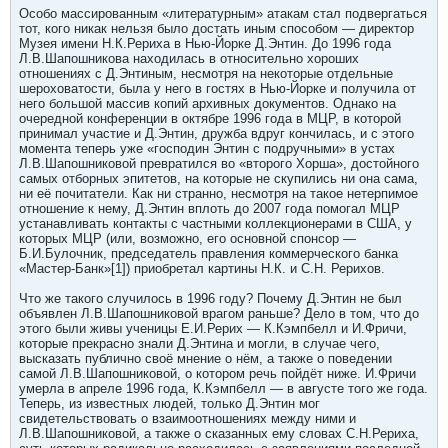
Особо массированным «литературным» атакам стал подвергаться
тот, кого никак нельзя было достать иным способом — директор
Музея имени Н.К.Рериха в Нью-Йорке Д.Энтин. До 1996 года
Л.В.Шапошникова находилась в относительно хороших
отношениях с Д.Энтиным, несмотря на некоторые отдельные
шероховатости, была у него в гостях в Нью-Йорке и получила от
него большой массив копий архивных документов. Однако на
очередной конференции в октябре 1996 года в МЦР, в которой
принимал участие и Д.Энтин, дружба вдруг кончилась, и с этого
момента теперь уже «господин Энтин с подручными» в устах
Л.В.Шапошниковой превратился во «второго Хорша», достойного
самых отборных эпитетов, на которые не скупились ни она сама,
ни её почитатели. Как ни странно, несмотря на такое нетерпимое
отношение к нему, Д.Энтин вплоть до 2007 года помогал МЦР
устанавливать контакты с частными коллекционерами в США, у
которых МЦР (или, возможно, его основной спонсор —
Б.И.Булочник, председатель правления коммерческого банка
«Мастер-Банк»[1]) приобретал картины Н.К. и С.Н. Рерихов.
Что же такого случилось в 1996 году? Почему Д.Энтин не был
объявлен Л.В.Шапошниковой врагом раньше? Дело в том, что до
этого были живы ученицы Е.И.Рерих — К.Кэмпбелл и И.Фричи,
которые прекрасно знали Д.Энтина и могли, в случае чего,
высказать публично своё мнение о нём, а также о поведении
самой Л.В.Шапошниковой, о котором речь пойдёт ниже. И.Фричи
умерла в апреле 1996 года, К.Кэмпбелл — в августе того же года.
Теперь, из известных людей, только Д.Энтин мог
свидетельствовать о взаимоотношениях между ними и
Л.В.Шапошниковой, а также о сказанных ему словах С.Н.Рериха,