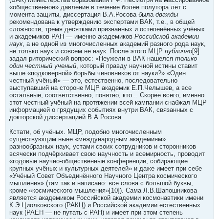
«общественное» давление в течение более полутора лет с
момента защиты, диссертация В.А.Росова была
дважды
рекомендована к утверждению экспертами ВАК, т.е., в общей
сложности, тремя десятками признанных и остепенённых учёных
и академиков РАН — именно академиков
Российской академии
наук
, а не одной из многочисленных академий разного рода наук,
не только наук и совсем не наук. После этого МЦР
публично
[9]
задал риторический вопрос: «Неужели в ВАК нашелся
только
один честный ученый
, который правду научной истины ставит
выше «подковерной» борьбы чиновников от науки?» «Один
честный учёный» — это, естественно, последовательно
выступавший на стороне МЦР академик Е.П.Челышев, а все
остальные, соответственно, понятно, кто... Скорее всего, именно
этот честный учёный на протяжении всей кампании снабжал МЦР
информацией о грядущих событиях внутри ВАК, связанных с
докторской диссертацией В.А.Росова.
Кстати, об учёных. МЦР, подобно многочисленным
существующим ныне «международным академиям»
разнообразных наук, устами своих сотрудников и сторонников
всячески подчёркивает свою научность и всемирность, проводит
«годовые научно-общественные конференции, собирающие
крупных учёных и культурных деятелей» и даже имеет при себе
«Учёный Совет Объединённого Научного Центра космического
мышления» (там так и написано: все слова с большой буквы,
кроме «космического мышления»[10]). Сама Л.В.Шапошникова
является академиком Российской академии космонавтики имени
К.Э.Циолковского (РАКЦ) и Российской академии естественных
наук (РАЕН — не путать с РАН) и имеет при этом степень