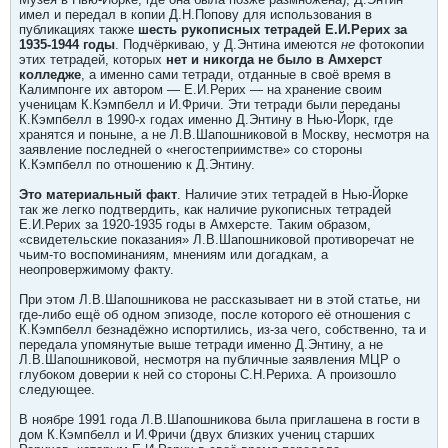
имел и передал в копии Д.Н.Попову для использования в
публикациях также
шесть рукописных тетрадей Е.И.Рерих за
1935-1944 годы
. Подчёркиваю, у Д.Энтина имеются
не
фотокопии
этих тетрадей, которых
нет и никогда не было в Амхерст
колледже
, а именно сами тетради, отданные в своё время в
Калимпонге их автором — Е.И.Рерих — на хранение своим
ученицам К.Кэмпбелл и И.Фричи. Эти тетради были переданы
К.Кэмпбелл в 1990-х годах именно Д.Энтину в Нью-Йорк, где
хранятся и поныне, а не Л.В.Шапошниковой в Москву, несмотря на
заявление последней о «негостеприимстве» со стороны
К.Кэмпбелл по отношению к Д.Энтину.
Это материальный факт
. Наличие этих тетрадей в Нью-Йорке
так же легко подтвердить, как наличие рукописных тетрадей
Е.И.Рерих за 1920-1935 годы в Амхерсте. Таким образом,
«свидетельские показания» Л.В.Шапошниковой противоречат не
чьим-то воспоминаниям, мнениям или догадкам, а
неопровержимому факту.
При этом Л.В.Шапошникова не рассказывает ни в этой статье, ни
где-либо ещё об одном эпизоде, после которого её отношения с
К.Кэмпбелл безнадёжно испортились, из-за чего, собственно, та и
передала упомянутые выше тетради именно Д.Энтину, а не
Л.В.Шапошниковой, несмотря на публичные заявления МЦР о
глубоком доверии к ней со стороны С.Н.Рериха. А произошло
следующее.
В ноябре 1991 года Л.В.Шапошникова была приглашена в гости в
дом К.Кэмпбелл и И.Фричи (двух близких учениц старших