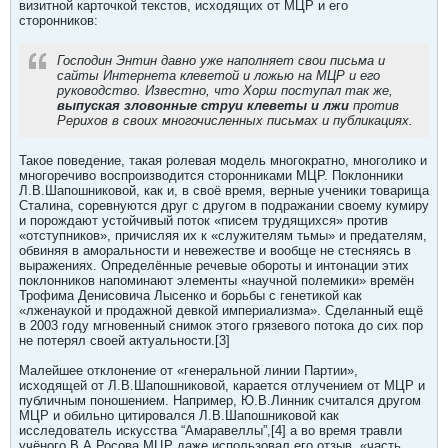
визитной карточкой текстов, исходящих от МЦР и его
сторонников:
Господин Энтин давно уже наполняет свои письма и
сайты Интернета клеветой и ложью на МЦР и его
руководство. Известно, что Хорш поступал так же,
выпуская зловонные струи клеветы и лжи
против
Рерихов в своих многочисленных письмах и публикациях.
Такое поведение, такая ролевая модель многократно, многолико и
многоречиво воспроизводится сторонниками МЦР. Поклонники
Л.В.Шапошниковой, как и, в своё время, верные ученики товарища
Сталина, соревнуются друг с другом в подражании своему кумиру
и порождают устойчивый поток «писем трудящихся» против
«отступников», причисляя их к «служителям тьмы» и предателям,
обвиняя в аморальности и невежестве и вообще не стесняясь в
выражениях. Определённые речевые обороты и интонации этих
поклонников напоминают элементы «научной полемики» времён
Трофима Денисовича Лысенко и борьбы с генетикой как
«лженаукой и продажной девкой империализма». Сделанный ещё
в 2003 году мгновенный снимок этого грязевого потока до сих пор
не потерял своей актуальности.[3]
Малейшее отклонение от «генеральной линии Партии»,
исходящей от Л.В.Шапошниковой, карается отлучением от МЦР и
публичным поношением. Например, Ю.В.Линник считался другом
МЦР и обильно цитировался Л.В.Шапошниковой как
исследователь искусства “Амаравеллы”,[4] а во время травли
учёного В.А.Росова МЦР даже использовал его отзыв, «часть