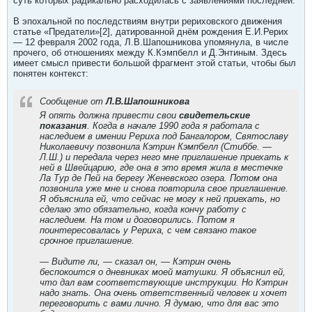
суть которых радикально расходилась с заявлениями последней.
В эпохальной по последствиям внутри рериховского движения
статье «Предатели»[2], датированной днём рождения Е.И.Рерих
— 12 февраля 2002 года, Л.В.Шапошникова упомянула, в числе
прочего, об отношениях между К.Кэмпбелл и Д.Энтиным. Здесь
имеет смысл привести большой фрагмент этой статьи, чтобы был
понятен контекст:
Сообщение от
Л.В.Шапошникова
Я опять должна привести свои
свидетельские
показания
. Когда в начале 1990 года я работала с
наследием в имении Рериха под Бангалором, Святославу
Николаевичу позвонила Кэтрин Кэмпбелл (Стиббе. —
Л.Ш.) и передала через него мне приглашение приехать к
ней в Швейцарию, где она в это время жила в местечке
Ла Тур де Пей на берегу Женевского озера. Потом она
позвонила уже мне и снова повторила свое приглашение.
Я объяснила ей, что сейчас не могу к ней приехать, но
сделаю это обязательно, когда кончу работу с
наследием. На том и договорились. Потом я
поинтересовалась у Рериха, с чем связано такое
срочное приглашение.
— Видите ли, — сказал он, — Кэтрин очень
беспокоится о дневниках моей матушки. Я объяснил ей,
что дал вам соответствующие инструкции. Но Кэтрин
надо знать. Она очень ответственный человек и хочет
переговорить с вами лично. Я думаю, что для вас это