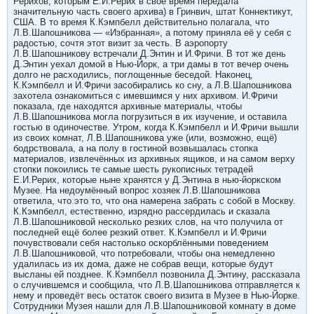
Рерихов, которым Е.И.Рерих в своё время передала
значительную часть своего архива) в Гринвич, штат Коннектикут,
США. В то время К.Кэмпбелл действительно полагала, что
Л.В.Шапошникова — «Избранная», а потому приняла её у себя с
радостью, сочтя этот визит за честь. В аэропорту
Л.В.Шапошникову встречали Д.Энтин и И.Фричи. В тот же день
Д.Энтин уехал домой в Нью-Йорк, а три дамы в тот вечер очень
долго не расходились, поглощенные беседой. Наконец,
К.Кэмпбелл и И.Фричи засобирались ко сну, а Л.В.Шапошникова
захотела ознакомиться с имевшимся у них архивом. И.Фричи
показала, где находятся архивные материалы, чтобы
Л.В.Шапошникова могла погрузиться в их изучение, и оставила
гостью в одиночестве. Утром, когда К.Кэмпбелл и И.Фричи вышли
из своих комнат, Л.В.Шапошникова уже (или, возможно, ещё)
бодрствовала, а на полу в гостиной возвышалась стопка
материалов, извлечённых из архивных ящиков, и на самом верху
стопки покоились те самые шесть рукописных тетрадей
Е.И.Рерих, которые ныне хранятся у Д.Энтина в нью-йоркском
Музее. На недоумённый вопрос хозяек Л.В.Шапошникова
ответила, что это то, что она намерена забрать с собой в Москву.
К.Кэмпбелл, естественно, изрядно рассердилась и сказала
Л.В.Шапошниковой несколько резких слов, на что получила от
последней ещё более резкий ответ. К.Кэмпбелл и И.Фричи
почувствовали себя настолько оскорблёнными поведением
Л.В.Шапошниковой, что потребовали, чтобы она немедленно
удалилась из их дома, даже не собрав вещи, которые будут
высланы ей позднее. К.Кэмпбелл позвонила Д.Энтину, рассказала
о случившемся и сообщила, что Л.В.Шапошникова отправляется к
нему и проведёт весь остаток своего визита в Музее в Нью-Йорке.
Сотрудники Музея нашли для Л.В.Шапошниковой комнату в доме