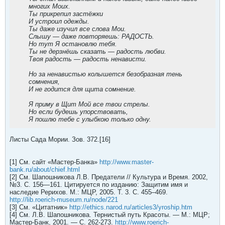
многих Моих.
Ты прикрепил застёжки
И устроил одежды.
Ты даже изучил все слова Мои.
Слышу — даже повторяешь: РАДОСТЬ.
Но тут Я остановлю тебя.
Ты не дерзнёшь сказать — радость любви.
Твоя радость — радость ненависти.
Но за ненавистью колышется безобразная тень
сомнения,
И не годится для щита сомнение.
Я приму в Щит Мой все твои стрелы.
Но если будешь упорствовать,
Я пошлю тебе с улыбкою только одну.
Листы Сада Мории. Зов. 372.[16]
[1] См. сайт «Мастер-Банка»
http://www.master-
bank.ru/about/chief.html
[2] См. Шапошникова Л.В. Предатели // Культура и Время. 2002,
№3. С. 156—161. Цитируется по изданию: Защитим имя и
наследие Рерихов. М.: МЦР, 2005. Т. 3. С. 455–469.
http://lib.roerich-museum.ru/node/221
[3] См. «Цитатник»
http://ethics.narod.ru/articles3/yroship.htm
[4] См. Л.В. Шапошникова. Тернистый путь Красоты. — М.: МЦР;
Мастер-Банк, 2001. — С. 262-273.
http://www.roerich-