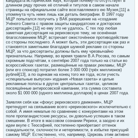
кандидата исторических наук, которая почему-то отсутствует в
длинном ряду прочих её отличий и титулов в самом начале
страницы на официальном сайте возглавляемого ею Музея,[11] а
упомянута чуть ниже лишь как деталь биографии. В 1997 году
МЦР попытался получить у ВАК разрешение на «создание
Учёного Совета с правом защиты кандидатских и докторских
диссертаций»,[12] но ему это не удалось. С тех пор любая
заметная диссертация на рериховскую тему, не осенённая
благословением МЦР, встречает ожесточённое противодействие
со стороны последнего. А может быть, эти диссертации как раз и
становятся заметными благодаря шумной рекламе со стороны
МЦР, за что диссертанты должны быть ему чрезвычайно
признательны. Например, во время травли В.А.Росова, по самым
скромным подсчётам, к сентябрю 2007 года только на статьи во
всероссийских газетах, размещённые
на правах рекламы
, МЦР
(или его спонсор) потратил более 3 000 000 (трёх миллионов)
рублей[13], а по оценкам на конец того же года, если учесть
«специальные выпуски» издания «Новая газета» и целые
рекламные полосы в других центральных газетах, целиком
посвящённые антиросовской кампании, эта сумма составила
около $1 000 000 (одного миллиона долларов) в ценах 2007 года.
Заявляя себя как «фокус рериховского движения», МЦР
претендует на связывание всего «рериховского» исключительно с
собой. А имея немалые по сравнению с конкурентами на этом
поле пропагандистские ресурсы, он довольно успешен в таком
смешении. В итоге в массовом сознании Рерихи, а заодно и их
идеи вкупе с Теософией, постепенно приобретают оттенок
скандальности, склочности и нетерпимости, в избытке присущий
самому МЦР. Естественно, что, например, Церковь этим активно