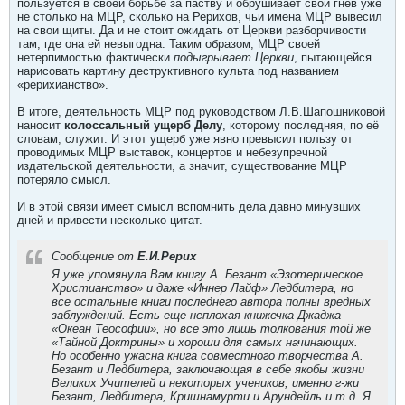
пользуется в своей борьбе за паству и обрушивает свой гнев уже
не столько на МЦР, сколько на Рерихов, чьи имена МЦР вывесил
на свои щиты. Да и не стоит ожидать от Церкви разборчивости
там, где она ей невыгодна. Таким образом, МЦР своей
нетерпимостью фактически
подыгрывает Церкви
, пытающейся
нарисовать картину деструктивного культа под названием
«рерихианство».
В итоге, деятельность МЦР под руководством Л.В.Шапошниковой
наносит
колоссальный ущерб Делу
, которому последняя, по её
словам, служит. И этот ущерб уже явно превысил пользу от
проводимых МЦР выставок, концертов и небезупречной
издательской деятельности, а значит, существование МЦР
потеряло смысл.
И в этой связи имеет смысл вспомнить дела давно минувших
дней и привести несколько цитат.
Сообщение от
Е.И.Рерих
Я уже упомянула Вам книгу А. Безант «Эзотерическое
Христианство» и даже «Иннер Лайф» Ледбитера, но
все остальные книги последнего автора полны вредных
заблуждений. Есть еще неплохая книжечка Джаджа
«Океан Теософии», но все это лишь толкования той же
«Тайной Доктрины» и хороши для самых начинающих.
Но особенно ужасна книга совместного творчества А.
Безант и Ледбитера, заключающая в себе якобы жизни
Великих Учителей и некоторых учеников, именно г-жи
Безант, Ледбитера, Кришнамурти и Арундейль и т.д. Я