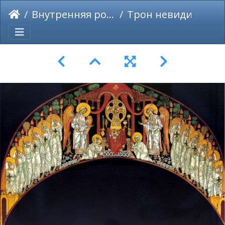
Внутренняя роспись храма Сошествия Святого Духа (1906 - 1914)
Трон невидимого Бога (эскиз росписи)