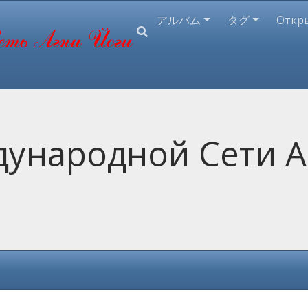
アルバム
タグ
Откр
ународной Сети А