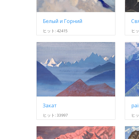
Белый и Горний
ヒット: 42415
ヒット
Закат
ヒット
ヒット: 33997