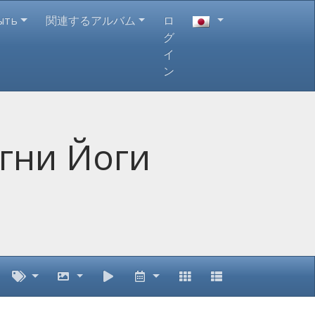
ыть
関連するアルバム
ロ
グ
イ
ン
гни Йоги