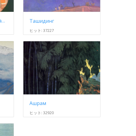
Святые ушли - Глеба хранителем поставили
Ташидинг
ヒット: 37227
Ашрам
ヒット: 32920