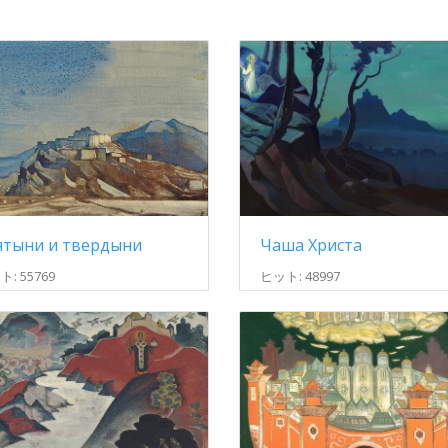
ятыни и твердыни
Чаша Христа
: 55769
ヒット: 48997