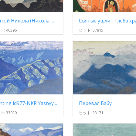
Святой Никола (Никола Можайский)
: 40396
ヒット: 37815
painting id977-NKR Yasnyy vecher 64
Перевал Бабу
: 33920
ヒット: 33171