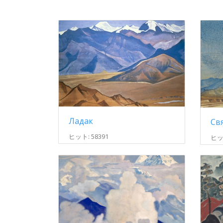
Ладак
Св
ヒット: 58391
ヒット