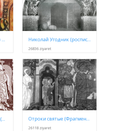
Николай Угодник (роспись храма)
Царица Небесная. Эскиз росписи для церкви Святого Духа в Талашкине
26836 ziyaret
Отроки святые (Фрагмент росписи церкви Св. Духа в Талашкине)
Трон Невидимого Бога (роспись)
26118 ziyaret