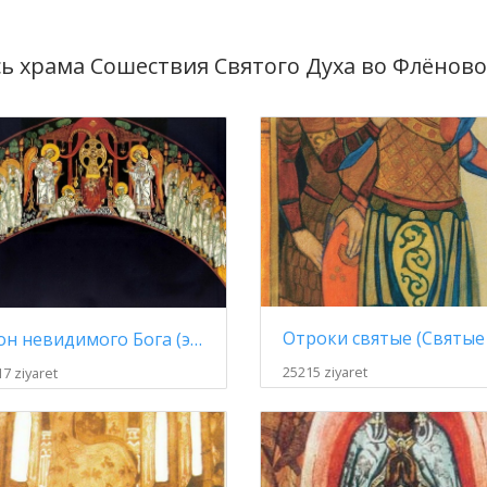
ь храма Сошествия Святого Духа во Флёново
Трон невидимого Бога (эскиз росписи)
25215 ziyaret
7 ziyaret