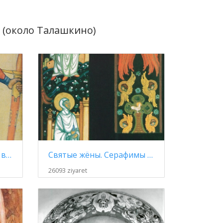
 (около Талашкино)
Отроки святые (Святые воины) (эскиз росписи)
Святые жёны. Серафимы (2 эскиза росписи для храма Святого Духа)
26093 ziyaret