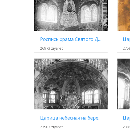
Роспись храма Святого Духа (к концу работ)
26973 ziyaret
2758
Царица небесная на берегу реки жизни (апсида)
27903 ziyaret
2399