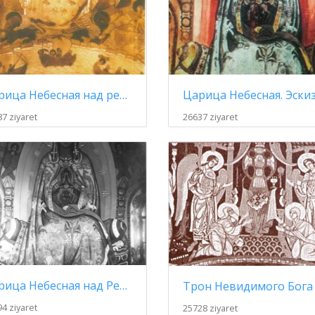
Царица Небесная над рекой жизни (эскиз для церкви в имении Талашкино)
7 ziyaret
26637 ziyaret
Царица Небесная над Рекой Жизни (роспись)
4 ziyaret
25728 ziyaret