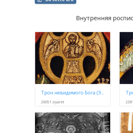
Внутренняя роспис
Трон невидимого Бога (Эскиз росписи, фрагмент)
26051 ziyaret
2381