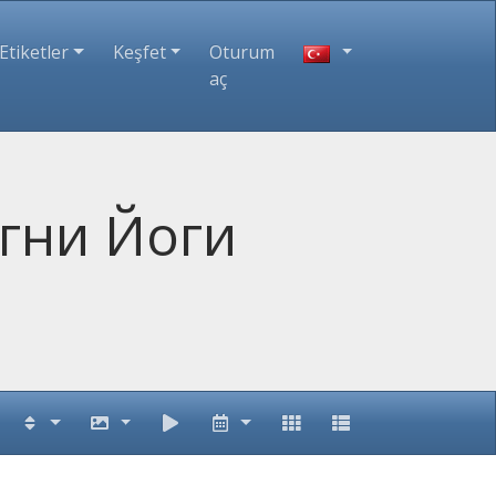
Etiketler
Keşfet
Oturum
aç
гни Йоги