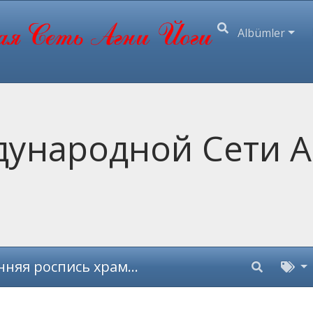
Albümler
ународной Сети А
ь храма Сошествия Святого Духа (1906 - 1914)