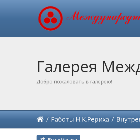
Галерея Межд
Добро пожаловать в галерею!
Работы Н.К.Рериха
Внутренняя роспис
Bu sette ara