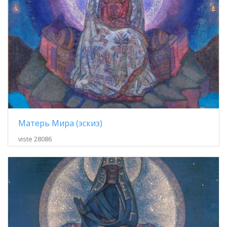
Матерь Мира (эскиз)
viste 28086