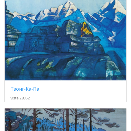
Тзонг-Ка-Па
viste 28352