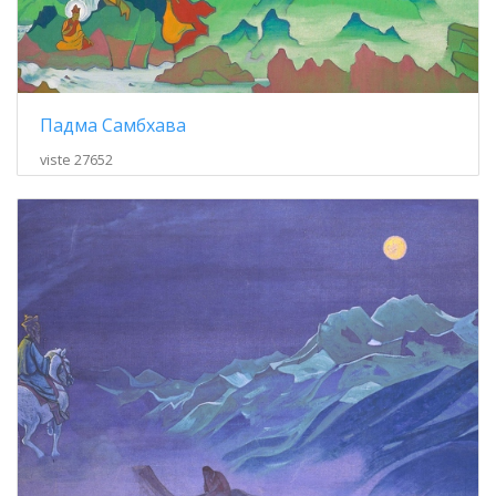
Падма Самбхава
viste 27652