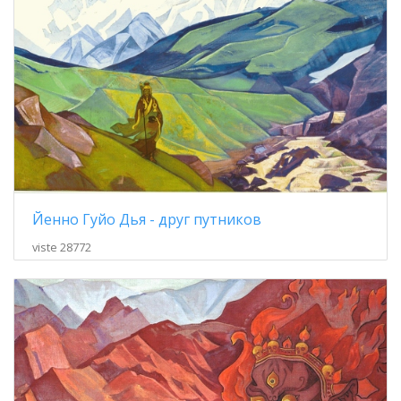
Йенно Гуйо Дья - друг путников
viste 28772