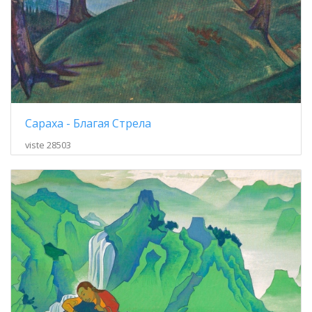
Сараха - Благая Стрела
viste 28503