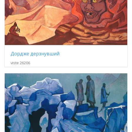
Дордже дерзнувший
viste 26206