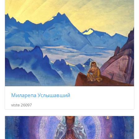
Миларепа Услышавший
viste 26097