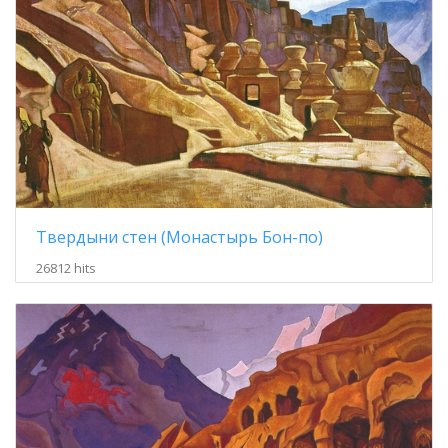
Твердыни стен (Монастырь Бон-по)
26812 hits