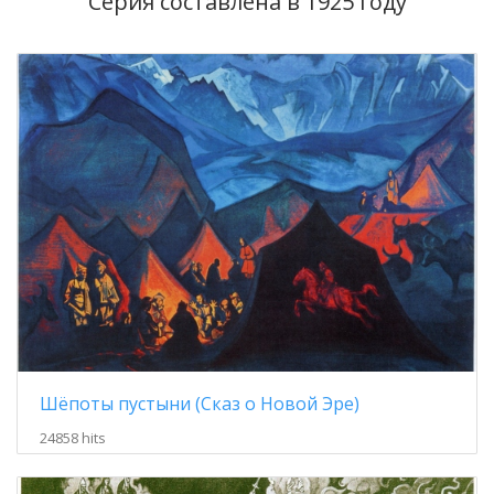
Серия составлена в 1925 году
Шёпоты пустыни (Сказ о Новой Эре)
24858 hits