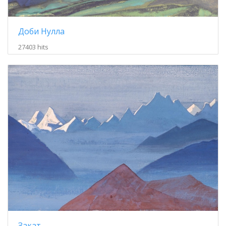
Доби Нулла
27403 hits
Закат