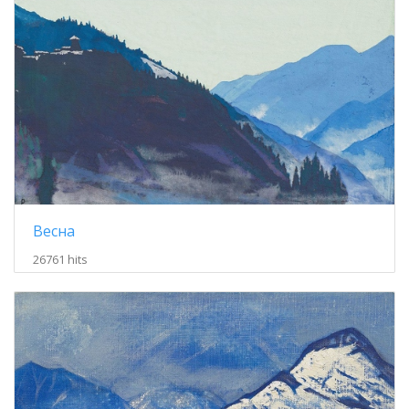
Весна
26761 hits