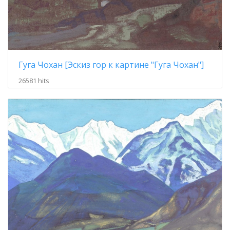
Гуга Чохан [Эскиз гор к картине "Гуга Чохан"]
26581 hits