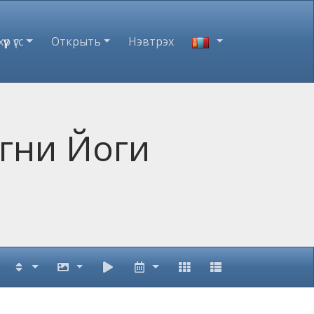
үүр үгс
Открыть
Нэвтрэх
гни Йоги