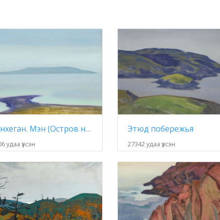
Монхеган. Мэн (Остров на горизонте) [Набросок]
Этюд побережья
6 удаа үзсэн
27342 удаа үзсэн