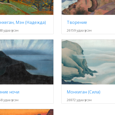
нхеган, Мэн (Надежда)
Творение
8 удаа үзсэн
26159 удаа үзсэн
яние ночи
Монхиган (Сила)
8 удаа үзсэн
26972 удаа үзсэн