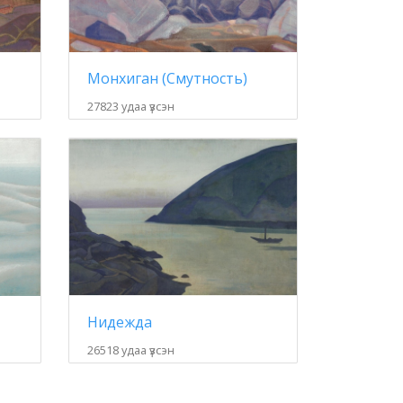
Монхиган (Смутность)
27823 удаа үзсэн
Нидежда
26518 удаа үзсэн