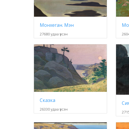
Монхеган. Мэн
Мо
27680 удаа үзсэн
2604
Сказка
Си
26330 удаа үзсэн
2715