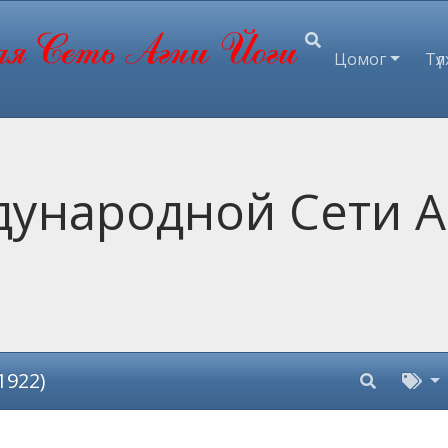
Цомог
Түлх
ународной Сети А
1922)